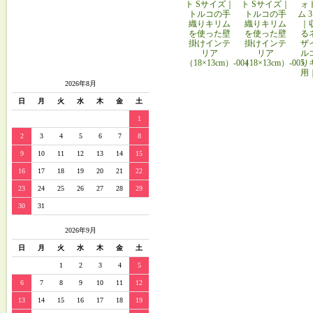
ト Sサイズ｜
ト Sサイズ｜
ォ
トルコの手
トルコの手
ム 
織りキリム
織りキリム
｜
を使った壁
を使った壁
る
掛けインテ
掛けインテ
ザ
リア
リア
ル
（18×13cm）-004
（18×13cm）-005
り
用
2026年8月
日
月
火
水
木
金
土
1
2
3
4
5
6
7
8
9
10
11
12
13
14
15
16
17
18
19
20
21
22
23
24
25
26
27
28
29
30
31
2026年9月
日
月
火
水
木
金
土
1
2
3
4
5
6
7
8
9
10
11
12
13
14
15
16
17
18
19