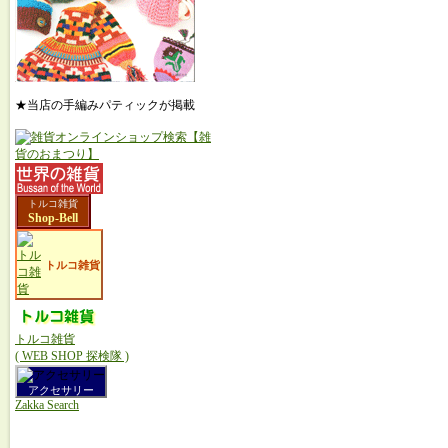
★当店の手編みパティックが掲載
トルコ雑貨
Shop-Bell
トルコ雑貨
トルコ雑貨
( WEB SHOP 探検隊 )
アクセサリー
Zakka Search