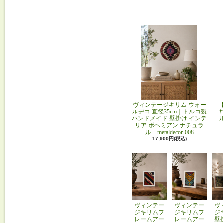
ヴィンテージキリム ウォー
ルデコ 直径35cm｜トルコ製
キ
ハンドメイド 壁掛け インテ
リア ボヘミアン ナチュラ
ル metaldecor-008
17,900円(税込)
ヴィンテー
ヴィンテー
ヴ
ジキリムフ
ジキリムフ
ジ
レームアー
レームアー
壁