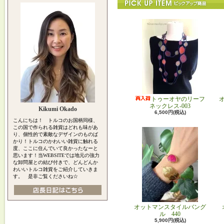
トゥーオヤのリーフ
ネックレス-003
Kikumi Okado
6,500円(税込)
こんにちは！ トルコのお国柄同様、
この国で作られる雑貨はどれも味があ
り、個性的で素敵なデザインのものば
かり！トルコのかわいい雑貨に触れる
度、ここに住んでいて良かったなーと
思います！当WEBSITEでは地元の強力
な卸問屋との結び付きで、どんどんか
わいいトルコ雑貨をご紹介していきま
す。 是非ご覧くださいね☆
オットマンスタイルバング
ル 440
5,900円(税込)