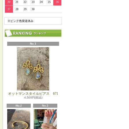
20
21
22
23
24
25
26
27
28
29
30
※ピンク色発送休み
No.1
オットマンスタイルピアス 671
4,500円(税込)
No.2
No.3