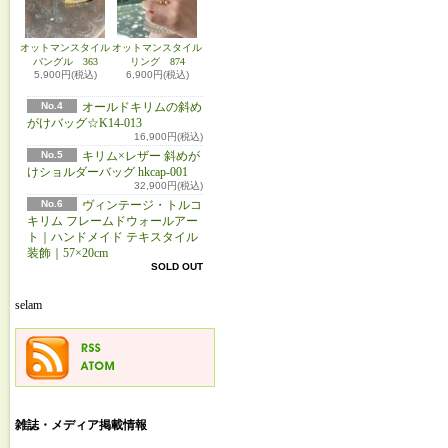
オットマンスタイル
オットマンスタイル
バングル 363
リング 874
5,900円(税込)
6,900円(税込)
No.4
オールドキリムの斜め
がけバッグ☆K14-013
16,900円(税込)
No.5
キリム×レザー 斜めが
けショルダーバッグ hkcap-001
32,900円(税込)
No.6
ヴィンテージ・トルコ
キリム フレームドウォールアー
ト｜ハンドメイド テキスタイル
装飾｜57×20cm
SOLD OUT
selam
雑誌・メディア掲載情報