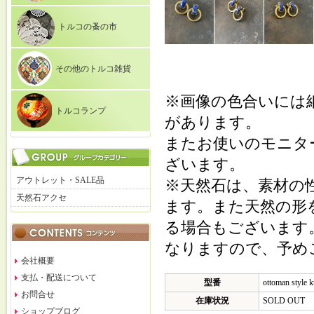
トルコの蚤の市
その他のトルコ雑貨
※画像の色合いには
トルコランプ
があります。
またお使いのモニタ
ざいます。
アウトレット・SALE品
※天然石は、素材の
天然石アクセ
ます。また天然の形
る場合もございます
なりますので、予め
会社概要
支払・配送について
型番
ottoman style 
お問合せ
在庫状況
SOLD OUT
ショップブログ