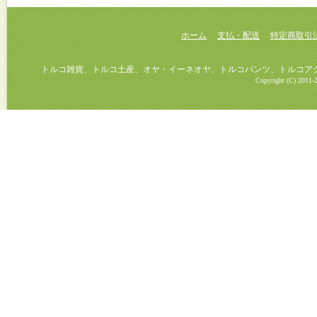
ホーム
支払・配送
特定商取引
トルコ雑貨、トルコ土産、オヤ・イーネオヤ、トルコパンツ、トルコアクセ
Copyright (C) 2011-