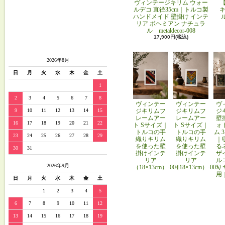
ヴィンテージキリム ウォー
ルデコ 直径35cm｜トルコ製
キ
ハンドメイド 壁掛け インテ
リア ボヘミアン ナチュラ
ル metaldecor-008
17,900円(税込)
2026年8月
日
月
火
水
木
金
土
1
2
3
4
5
6
7
8
ヴィンテー
ヴィンテー
ヴ
ジキリムフ
ジキリムフ
ジ
9
10
11
12
13
14
15
レームアー
レームアー
壁
16
17
18
19
20
21
22
ト Sサイズ｜
ト Sサイズ｜
ォ
トルコの手
トルコの手
ム 
23
24
25
26
27
28
29
織りキリム
織りキリム
｜
を使った壁
を使った壁
る
30
31
掛けインテ
掛けインテ
ザ
リア
リア
ル
2026年9月
（18×13cm）-004
（18×13cm）-005
り
用
日
月
火
水
木
金
土
1
2
3
4
5
6
7
8
9
10
11
12
13
14
15
16
17
18
19