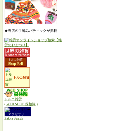
★当店の手編みパティックが掲載
トルコ雑貨
Shop-Bell
トルコ雑貨
トルコ雑貨
( WEB SHOP 探検隊 )
アクセサリー
Zakka Search