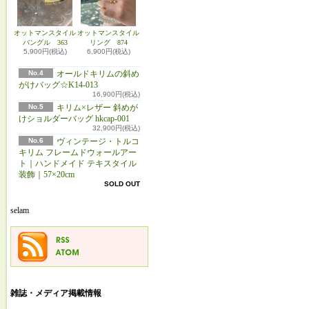
オットマンスタイル
オットマンスタイル
バングル 363
リング 874
5,900円(税込)
6,900円(税込)
No.4
オールドキリムの斜め
がけバッグ☆K14-013
16,900円(税込)
No.5
キリム×レザー 斜めが
けショルダーバッグ hkcap-001
32,900円(税込)
No.6
ヴィンテージ・トルコ
キリム フレームドウォールアー
ト｜ハンドメイド テキスタイル
装飾｜57×20cm
SOLD OUT
selam
雑誌・メディア掲載情報