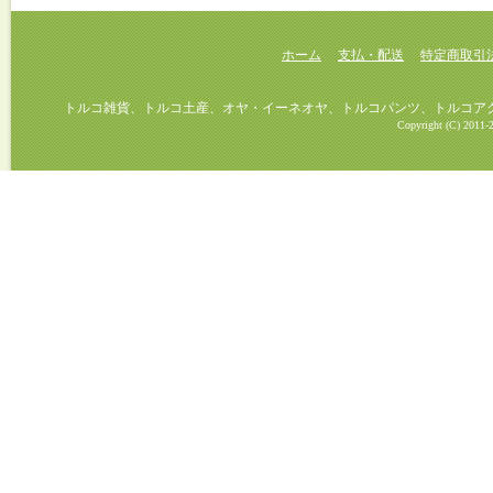
ホーム
支払・配送
特定商取引
トルコ雑貨、トルコ土産、オヤ・イーネオヤ、トルコパンツ、トルコアクセ
Copyright (C) 2011-