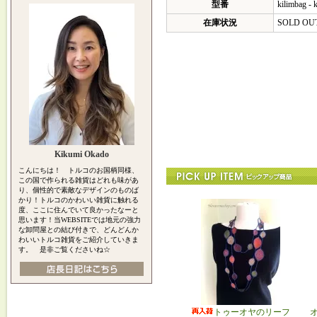
型番
kilimbag - 
在庫状況
SOLD OU
Kikumi Okado
こんにちは！ トルコのお国柄同様、
この国で作られる雑貨はどれも味があ
り、個性的で素敵なデザインのものば
かり！トルコのかわいい雑貨に触れる
度、ここに住んでいて良かったなーと
思います！当WEBSITEでは地元の強力
な卸問屋との結び付きで、どんどんか
わいいトルコ雑貨をご紹介していきま
す。 是非ご覧くださいね☆
トゥーオヤのリーフ