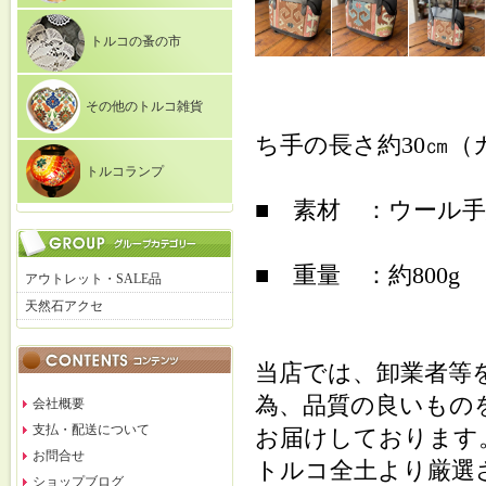
トルコの蚤の市
その他のトルコ雑貨
ち手の長さ約30㎝
トルコランプ
■ 素材 ：ウール手
■ 重量 ：約800g
アウトレット・SALE品
天然石アクセ
当店では、卸業者等
為、品質の良いもの
会社概要
支払・配送について
お届けしております
お問合せ
トルコ全土より厳選
ショップブログ