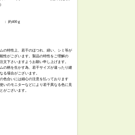
）
 ： 約400ｇ
ムの特性上、若干のほつれ、繕い、シミ等が
能性がございます。製品の特性をご理解の
注文下さいますようお願い申し上げます。
ムの柄を生かす為、若干サイズが違ったり縫
なる場合がございます。
の色合いには細心の注意を払っております
使いのモニターなどにより若干異なる色に見
とがございます。