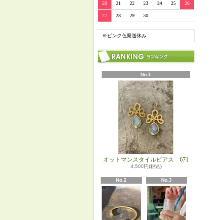
20
21
22
23
24
25
26
27
28
29
30
※ピンク色発送休み
No.1
オットマンスタイルピアス 671
4,500円(税込)
No.2
No.3