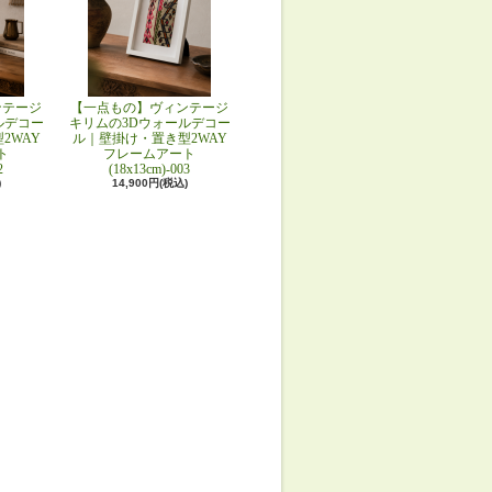
ンテージ
【一点もの】ヴィンテージ
ルデコー
キリムの3Dウォールデコー
2WAY
ル｜壁掛け・置き型2WAY
ト
フレームアート
2
(18x13cm)-003
)
14,900円(税込)