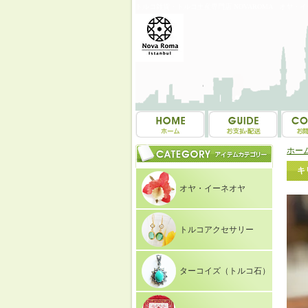
トルコ雑貨・トルコ土産専門店 NOVAROMA オヤ・
ホー
キ
オヤ・イーネオヤ
トルコアクセサリー
ターコイズ（トルコ石）