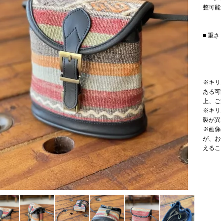
整可能
■ 重さ
※キリ
ある可
上、ご
※キリ
製が異
※画像
が、お
えるこ