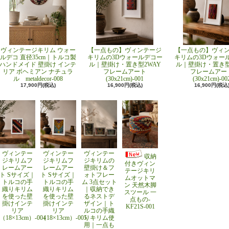
ヴィンテージキリム ウォー
【一点もの】ヴィンテージ
【一点もの】ヴィ
ルデコ 直径35cm｜トルコ製
キリムの3Dウォールデコー
キリムの3Dウォー
ハンドメイド 壁掛け インテ
ル｜壁掛け・置き型2WAY
ル｜壁掛け・置き型
リア ボヘミアン ナチュラ
フレームアート
フレームアー
ル metaldecor-008
(30x21cm)-001
(30x21cm)-00
17,900円(税込)
16,900円(税込)
16,900円(税込
ヴィンテー
ヴィンテー
ヴィンテー
収納
ジキリムフ
ジキリムフ
ジキリムの
付きヴィン
レームアー
レームアー
壁掛け＆フ
テージキリ
ト Sサイズ｜
ト Sサイズ｜
ォトフレー
ムオットマ
トルコの手
トルコの手
ム 3点セット
ン 天然木脚
織りキリム
織りキリム
｜収納でき
スツール 一
を使った壁
を使った壁
るネストデ
点もの-
掛けインテ
掛けインテ
ザイン｜ト
KF21S-001
リア
リア
ルコの手織
（18×13cm）-004
（18×13cm）-005
りキリム使
用｜一点も