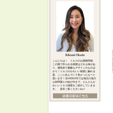
Kikumi Okado
こんにちは！ トルコのお国柄同様、
この国で作られる雑貨はどれも味があ
り、個性的で素敵なデザインのものば
かり！トルコのかわいい雑貨に触れる
度、ここに住んでいて良かったなーと
思います！当WEBSITEでは地元の強力
な卸問屋との結び付きで、どんどんか
わいいトルコ雑貨をご紹介していきま
す。 是非ご覧くださいね☆