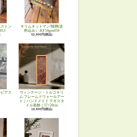
ボストン
キリムオットマン/猫脚(送
013
料込み）-KF54gen059
)
52,900円(税込)
ルピアス
ヴィンテージ・トルコキリ
ム フレームドウォールアー
ト｜ハンドメイド テキスタ
イル装飾｜57×20cm
18,900円(税込)