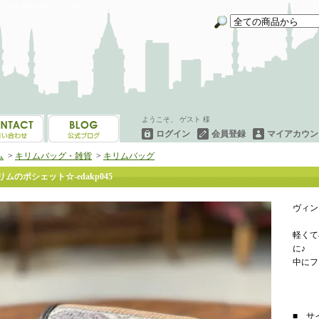
イーネオヤ等を中心にご紹介
ようこそ、 ゲスト 様
ログイン
会員登録
マイアカウン
ム
>
キリムバッグ・雑貨
>
キリムバッグ
リムのポシェット☆-edakp045
ヴィン
軽くて
に♪
中にフ
■ サイ