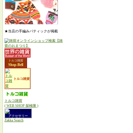
★当店の手編みパティックが掲載
トルコ雑貨
Shop-Bell
トルコ雑貨
トルコ雑貨
( WEB SHOP 探検隊 )
アクセサリー
Zakka Search