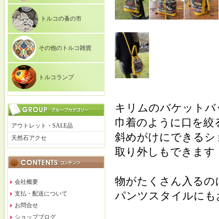
トルコの蚤の市
その他のトルコ雑貨
トルコランプ
キリムのバケットバ
巾着のように口を絞
アウトレット・SALE品
斜めがけにできるシ
天然石アクセ
取り外しもできます
物がたくさん入るの
会社概要
パンツスタイルにも
支払・配送について
お問合せ
ショップブログ