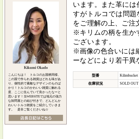
います。また革には
すがトルコでは問題
をご理解の上、ご注
※キリムの柄を生か
ございます。
※画像の色合いには
ーなどにより若干異
Kikumi Okado
こんにちは！ トルコのお国柄同様、
型番
Kilimbucket
この国で作られる雑貨はどれも味があ
在庫状況
SOLD OUT
り、個性的で素敵なデザインのものば
かり！トルコのかわいい雑貨に触れる
度、ここに住んでいて良かったなーと
思います！当WEBSITEでは地元の強力
な卸問屋との結び付きで、どんどんか
わいいトルコ雑貨をご紹介していきま
す。 是非ご覧くださいね☆