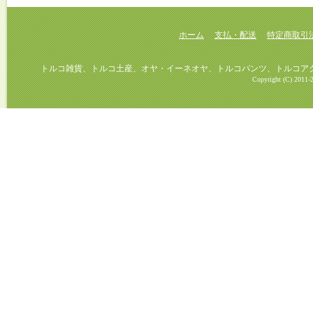
ホーム
支払・配送
特定商取引
トルコ雑貨、トルコ土産、オヤ・イーネオヤ、トルコパンツ、トルコアクセ
Copyright (C) 2011-