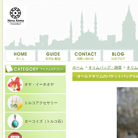
トルコ雑貨・トルコ土産専門店 NOVAROMA オヤ・イーネオヤ等を中心にご紹介
ホーム
>
キリムバッグ・雑貨
>
キリム
オールドキリムのバケットバッグ☆k5-
オヤ・イーネオヤ
トルコアクセサリー
ターコイズ（トルコ石）