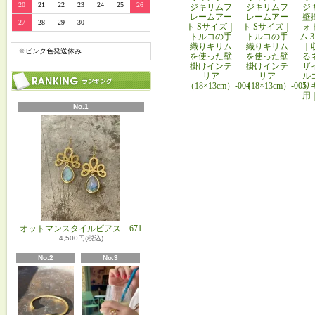
20
21
22
23
24
25
26
ジキリムフ
ジキリムフ
ジ
レームアー
レームアー
壁
27
28
29
30
ト Sサイズ｜
ト Sサイズ｜
ォ
トルコの手
トルコの手
ム 
織りキリム
織りキリム
｜
※ピンク色発送休み
を使った壁
を使った壁
る
掛けインテ
掛けインテ
ザ
リア
リア
ル
（18×13cm）-004
（18×13cm）-005
り
用
No.1
オットマンスタイルピアス 671
4,500円(税込)
No.2
No.3