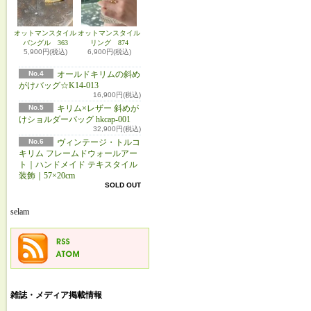
オットマンスタイル
オットマンスタイル
バングル 363
リング 874
5,900円(税込)
6,900円(税込)
No.4
オールドキリムの斜め
がけバッグ☆K14-013
16,900円(税込)
No.5
キリム×レザー 斜めが
けショルダーバッグ hkcap-001
32,900円(税込)
No.6
ヴィンテージ・トルコ
キリム フレームドウォールアー
ト｜ハンドメイド テキスタイル
装飾｜57×20cm
SOLD OUT
selam
雑誌・メディア掲載情報