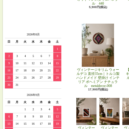
ル 440
5,900円(税込)
2026年8月
日
月
火
水
木
金
土
1
2
3
4
5
6
7
8
9
10
11
12
13
14
15
ヴィンテージキリム ウォー
16
17
18
19
20
21
22
ルデコ 直径35cm｜トルコ製
キ
ハンドメイド 壁掛け インテ
23
24
25
26
27
28
29
リア ボヘミアン ナチュラ
30
31
ル metaldecor-008
17,900円(税込)
2026年9月
日
月
火
水
木
金
土
1
2
3
4
5
6
7
8
9
10
11
12
13
14
15
16
17
18
19
ヴィンテー
ヴィンテー
ヴ