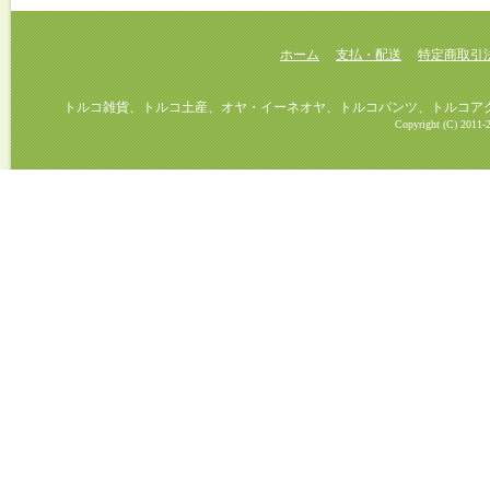
ホーム
支払・配送
特定商取引
トルコ雑貨、トルコ土産、オヤ・イーネオヤ、トルコパンツ、トルコアクセ
Copyright (C) 2011-