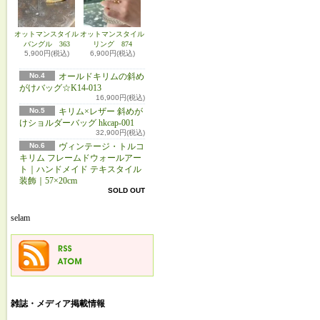
オットマンスタイル
オットマンスタイル
バングル 363
リング 874
5,900円(税込)
6,900円(税込)
No.4
オールドキリムの斜め
がけバッグ☆K14-013
16,900円(税込)
No.5
キリム×レザー 斜めが
けショルダーバッグ hkcap-001
32,900円(税込)
No.6
ヴィンテージ・トルコ
キリム フレームドウォールアー
ト｜ハンドメイド テキスタイル
装飾｜57×20cm
SOLD OUT
selam
雑誌・メディア掲載情報