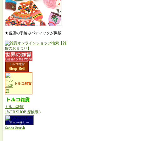
★当店の手編みパティックが掲載
トルコ雑貨
Shop-Bell
トルコ雑貨
トルコ雑貨
( WEB SHOP 探検隊 )
アクセサリー
Zakka Search