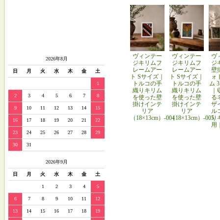
ヴィンテー
ヴィンテー
ヴ
2026年8月
ジキリムフ
ジキリムフ
ジ
レームアー
レームアー
壁
日
月
火
水
木
金
土
ト Sサイズ｜
ト Sサイズ｜
ォ
トルコの手
トルコの手
ム 
1
織りキリム
織りキリム
｜
2
3
4
5
6
7
8
を使った壁
を使った壁
る
掛けインテ
掛けインテ
ザ
9
10
11
12
13
14
15
リア
リア
ル
（18×13cm）-004
（18×13cm）-005
り
16
17
18
19
20
21
22
用
23
24
25
26
27
28
29
30
31
2026年9月
日
月
火
水
木
金
土
1
2
3
4
5
6
7
8
9
10
11
12
13
14
15
16
17
18
19