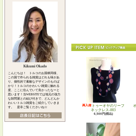
Kikumi Okado
こんにちは！ トルコのお国柄同様、
この国で作られる雑貨はどれも味があ
り、個性的で素敵なデザインのものば
かり！トルコのかわいい雑貨に触れる
度、ここに住んでいて良かったなーと
思います！当WEBSITEでは地元の強力
な卸問屋との結び付きで、どんどんか
わいいトルコ雑貨をご紹介していきま
トゥーオヤのリーフ
す。 是非ご覧くださいね☆
ネックレス-003
6,500円(税込)