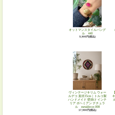
オットマンスタイルバング
ル 440
5,900円(税込)
ヴィンテージキリム ウォー
ルデコ 直径35cm｜トルコ製
キ
ハンドメイド 壁掛け インテ
リア ボヘミアン ナチュラ
ル metaldecor-008
17,900円(税込)