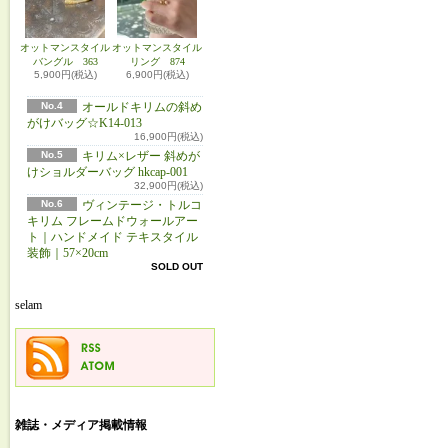
オットマンスタイル
オットマンスタイル
バングル 363
リング 874
5,900円(税込)
6,900円(税込)
No.4
オールドキリムの斜め
がけバッグ☆K14-013
16,900円(税込)
No.5
キリム×レザー 斜めが
けショルダーバッグ hkcap-001
32,900円(税込)
No.6
ヴィンテージ・トルコ
キリム フレームドウォールアー
ト｜ハンドメイド テキスタイル
装飾｜57×20cm
SOLD OUT
selam
雑誌・メディア掲載情報