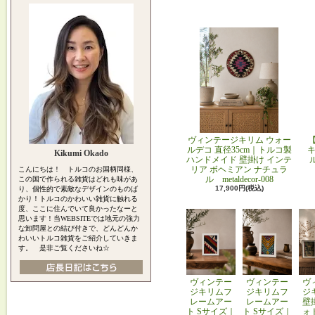
ヴィンテージキリム ウォー
ルデコ 直径35cm｜トルコ製
キ
Kikumi Okado
ハンドメイド 壁掛け インテ
リア ボヘミアン ナチュラ
こんにちは！ トルコのお国柄同様、
ル metaldecor-008
この国で作られる雑貨はどれも味があ
17,900円(税込)
り、個性的で素敵なデザインのものば
かり！トルコのかわいい雑貨に触れる
度、ここに住んでいて良かったなーと
思います！当WEBSITEでは地元の強力
な卸問屋との結び付きで、どんどんか
わいいトルコ雑貨をご紹介していきま
す。 是非ご覧くださいね☆
ヴィンテー
ヴィンテー
ヴ
ジキリムフ
ジキリムフ
ジ
レームアー
レームアー
壁
ト Sサイズ｜
ト Sサイズ｜
ォ