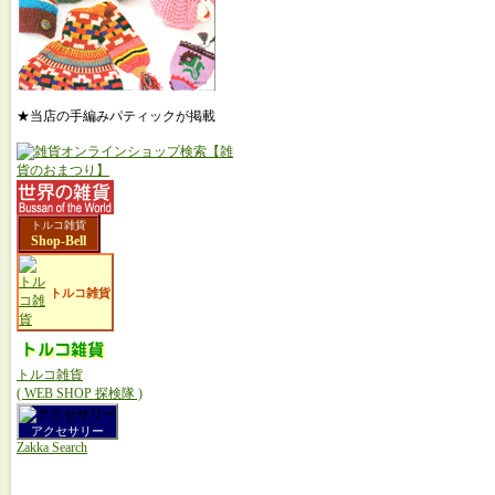
★当店の手編みパティックが掲載
トルコ雑貨
Shop-Bell
トルコ雑貨
トルコ雑貨
( WEB SHOP 探検隊 )
アクセサリー
Zakka Search