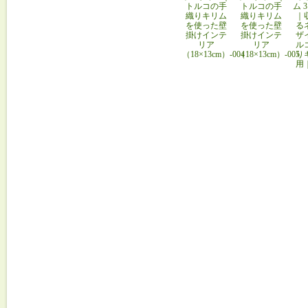
トルコの手
トルコの手
ム 
織りキリム
織りキリム
｜
を使った壁
を使った壁
る
掛けインテ
掛けインテ
ザ
リア
リア
ル
（18×13cm）-004
（18×13cm）-005
り
用