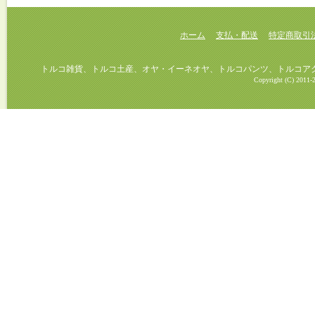
ホーム
支払・配送
特定商取引
トルコ雑貨、トルコ土産、オヤ・イーネオヤ、トルコパンツ、トルコアクセ
Copyright (C) 2011-