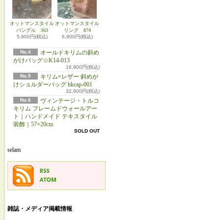
オットマンスタイル
オットマンスタイル
バングル 363
リング 874
5,900円(税込)
6,900円(税込)
No.4
オールドキリムの斜め
がけバッグ☆K14-013
16,900円(税込)
No.5
キリム×レザー 斜めが
けショルダーバッグ hkcap-001
32,900円(税込)
No.6
ヴィンテージ・トルコ
キリム フレームドウォールアー
ト｜ハンドメイド テキスタイル
装飾｜57×20cm
SOLD OUT
selam
雑誌・メディア掲載情報