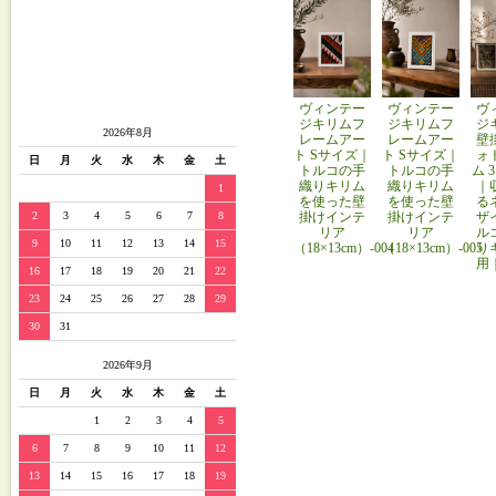
ヴィンテー
ヴィンテー
ヴ
ジキリムフ
ジキリムフ
ジ
2026年8月
レームアー
レームアー
壁
ト Sサイズ｜
ト Sサイズ｜
ォ
日
月
火
水
木
金
土
トルコの手
トルコの手
ム 
織りキリム
織りキリム
｜
1
を使った壁
を使った壁
る
掛けインテ
掛けインテ
ザ
2
3
4
5
6
7
8
リア
リア
ル
9
10
11
12
13
14
15
（18×13cm）-004
（18×13cm）-005
り
用
16
17
18
19
20
21
22
23
24
25
26
27
28
29
30
31
2026年9月
日
月
火
水
木
金
土
1
2
3
4
5
6
7
8
9
10
11
12
13
14
15
16
17
18
19