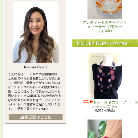
アンティークのチャイグラ
スソーサー（2客セッ
ト）-003
Kikumi Okado
こんにちは！ トルコのお国柄同様、
この国で作られる雑貨はどれも味があ
り、個性的で素敵なデザインのものば
かり！トルコのかわいい雑貨に触れる
度、ここに住んでいて良かったなーと
思います！当WEBSITEでは地元の強力
な卸問屋との結び付きで、どんどんか
トゥーオヤのリーフ
わいいトルコ雑貨をご紹介していきま
ネックレス-003
す。 是非ご覧くださいね☆
6,500円(税込)