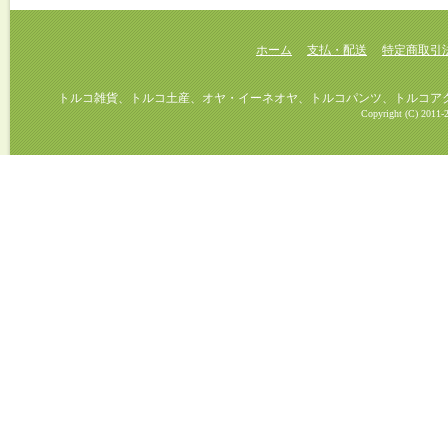
ホーム
支払・配送
特定商取引
トルコ雑貨、トルコ土産、オヤ・イーネオヤ、トルコパンツ、トルコアクセ
Copyright (C) 2011-