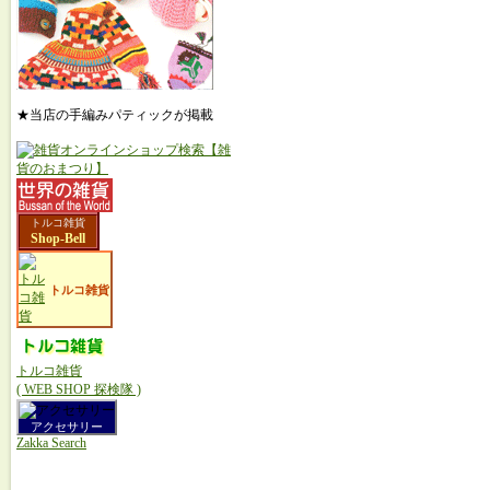
★当店の手編みパティックが掲載
トルコ雑貨
Shop-Bell
トルコ雑貨
トルコ雑貨
( WEB SHOP 探検隊 )
アクセサリー
Zakka Search