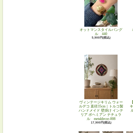
オットマンスタイルバング
ル 440
5,900円(税込)
ヴィンテージキリム ウォー
ルデコ 直径35cm｜トルコ製
キ
ハンドメイド 壁掛け インテ
リア ボヘミアン ナチュラ
ル metaldecor-008
17,900円(税込)