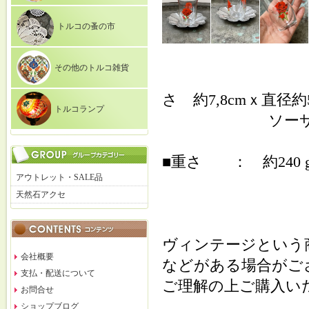
トルコの蚤の市
その他のトルコ雑貨
さ 約7,8cmｘ直径約5
トルコランプ
ソーサー直径 
■重さ ： 約240 
アウトレット・SALE品
天然石アクセ
ヴィンテージという
会社概要
などがある場合がご
支払・配送について
ご理解の上ご購入い
お問合せ
ショップブログ