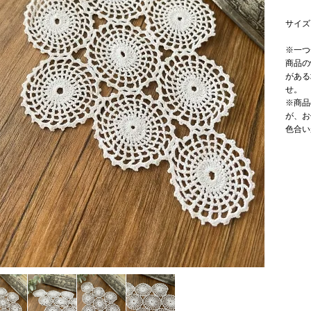
サイズ 
※一つ
商品の
がある
せ。
※商品
が、お
色合い