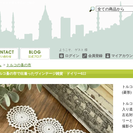
イーネオヤ等を中心にご紹介
ようこそ、 ゲスト 様
ログイン
会員登録
マイアカウン
ム
>
トルコの蚤の市
ルコ蚤の市で出逢ったヴィンテージ雑貨 ドイリー022
トルコ
(菱形)
トルコ
入り道
左右対
リーと
撮影小