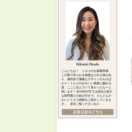
Kikumi Okado
こんにちは！ トルコのお国柄同様、
この国で作られる雑貨はどれも味があ
り、個性的で素敵なデザインのものば
かり！トルコのかわいい雑貨に触れる
度、ここに住んでいて良かったなーと
思います！当WEBSITEでは地元の強力
な卸問屋との結び付きで、どんどんか
わいいトルコ雑貨をご紹介していきま
す。 是非ご覧くださいね☆