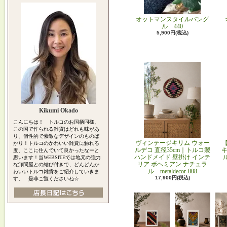
オットマンスタイルバング
ル 440
5,900円(税込)
Kikumi Okado
こんにちは！ トルコのお国柄同様、
この国で作られる雑貨はどれも味があ
り、個性的で素敵なデザインのものば
ヴィンテージキリム ウォー
かり！トルコのかわいい雑貨に触れる
ルデコ 直径35cm｜トルコ製
キ
度、ここに住んでいて良かったなーと
ハンドメイド 壁掛け インテ
思います！当WEBSITEでは地元の強力
リア ボヘミアン ナチュラ
な卸問屋との結び付きで、どんどんか
ル metaldecor-008
わいいトルコ雑貨をご紹介していきま
17,900円(税込)
す。 是非ご覧くださいね☆