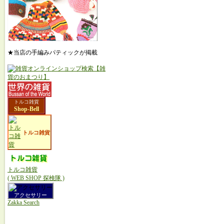
★当店の手編みパティックが掲載
トルコ雑貨
Shop-Bell
トルコ雑貨
トルコ雑貨
( WEB SHOP 探検隊 )
アクセサリー
Zakka Search