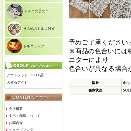
トルコの蚤の市
その他のトルコ雑貨
予めご了承ください
トルコランプ
※商品の色合いには
ニターにより
色合いが異なる場合
アウトレット・SALE品
天然石アクセ
型番
doily
在庫状況
SOL
会社概要
支払・配送について
お問合せ
ショップブログ