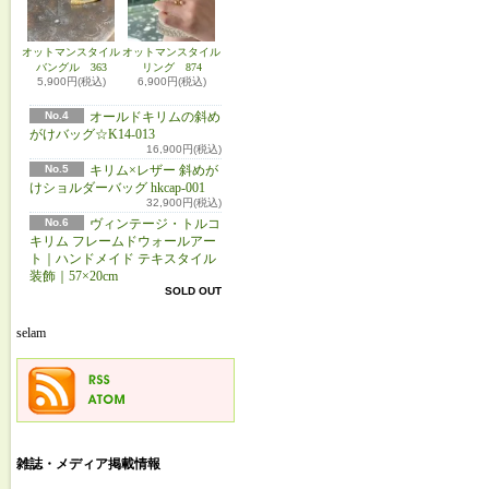
オットマンスタイル
オットマンスタイル
バングル 363
リング 874
5,900円(税込)
6,900円(税込)
No.4
オールドキリムの斜め
がけバッグ☆K14-013
16,900円(税込)
No.5
キリム×レザー 斜めが
けショルダーバッグ hkcap-001
32,900円(税込)
No.6
ヴィンテージ・トルコ
キリム フレームドウォールアー
ト｜ハンドメイド テキスタイル
装飾｜57×20cm
SOLD OUT
selam
雑誌・メディア掲載情報