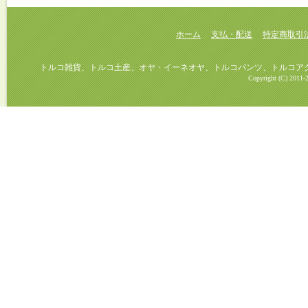
ホーム
支払・配送
特定商取引
トルコ雑貨、トルコ土産、オヤ・イーネオヤ、トルコパンツ、トルコアクセ
Copyright (C) 2011-