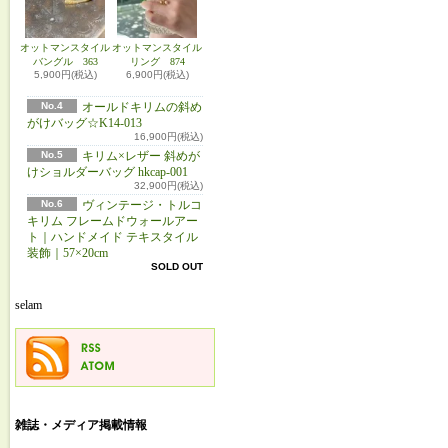
オットマンスタイル
オットマンスタイル
バングル 363
リング 874
5,900円(税込)
6,900円(税込)
No.4
オールドキリムの斜め
がけバッグ☆K14-013
16,900円(税込)
No.5
キリム×レザー 斜めが
けショルダーバッグ hkcap-001
32,900円(税込)
No.6
ヴィンテージ・トルコ
キリム フレームドウォールアー
ト｜ハンドメイド テキスタイル
装飾｜57×20cm
SOLD OUT
selam
雑誌・メディア掲載情報