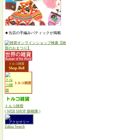
★当店の手編みパティックが掲載
トルコ雑貨
Shop-Bell
トルコ雑貨
トルコ雑貨
( WEB SHOP 探検隊 )
アクセサリー
Zakka Search