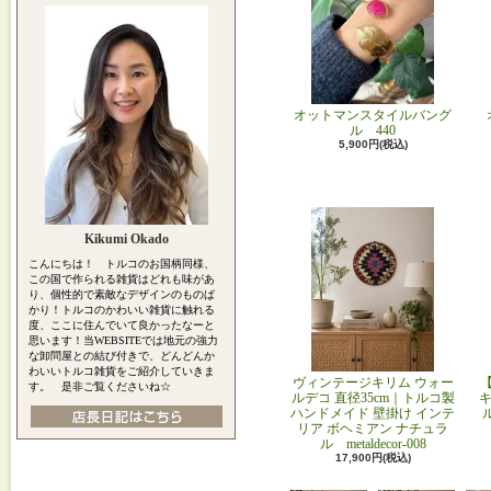
オットマンスタイルバング
ル 440
5,900円(税込)
Kikumi Okado
こんにちは！ トルコのお国柄同様、
この国で作られる雑貨はどれも味があ
り、個性的で素敵なデザインのものば
かり！トルコのかわいい雑貨に触れる
度、ここに住んでいて良かったなーと
思います！当WEBSITEでは地元の強力
な卸問屋との結び付きで、どんどんか
わいいトルコ雑貨をご紹介していきま
ヴィンテージキリム ウォー
す。 是非ご覧くださいね☆
ルデコ 直径35cm｜トルコ製
キ
ハンドメイド 壁掛け インテ
リア ボヘミアン ナチュラ
ル metaldecor-008
17,900円(税込)