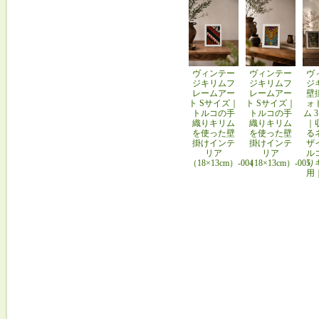
ヴィンテー
ヴィンテー
ヴ
ジキリムフ
ジキリムフ
ジ
レームアー
レームアー
壁
ト Sサイズ｜
ト Sサイズ｜
ォ
トルコの手
トルコの手
ム 
織りキリム
織りキリム
｜
を使った壁
を使った壁
る
掛けインテ
掛けインテ
ザ
リア
リア
ル
（18×13cm）-004
（18×13cm）-005
り
用