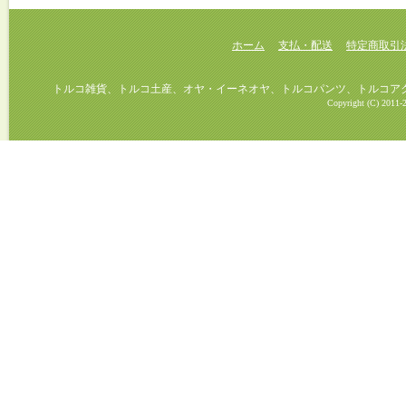
ホーム
支払・配送
特定商取引
トルコ雑貨、トルコ土産、オヤ・イーネオヤ、トルコパンツ、トルコアクセ
Copyright (C) 2011-