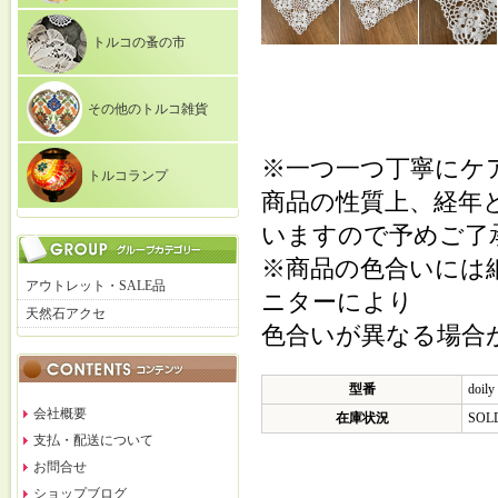
トルコの蚤の市
その他のトルコ雑貨
※一つ一つ丁寧にケ
トルコランプ
商品の性質上、経年
いますので予めご了
※商品の色合いには
アウトレット・SALE品
ニターにより
天然石アクセ
色合いが異なる場合
型番
doily
会社概要
在庫状況
SOL
支払・配送について
お問合せ
ショップブログ