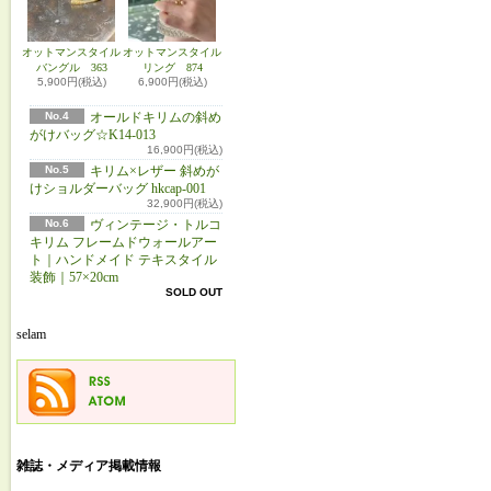
オットマンスタイル
オットマンスタイル
バングル 363
リング 874
5,900円(税込)
6,900円(税込)
No.4
オールドキリムの斜め
がけバッグ☆K14-013
16,900円(税込)
No.5
キリム×レザー 斜めが
けショルダーバッグ hkcap-001
32,900円(税込)
No.6
ヴィンテージ・トルコ
キリム フレームドウォールアー
ト｜ハンドメイド テキスタイル
装飾｜57×20cm
SOLD OUT
selam
雑誌・メディア掲載情報