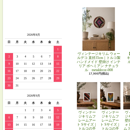
2026年8月
日
月
火
水
木
金
土
1
ヴィンテージキリム ウォー
2
3
4
5
6
7
8
ルデコ 直径35cm｜トルコ製
キ
ハンドメイド 壁掛け インテ
9
10
11
12
13
14
15
リア ボヘミアン ナチュラ
ル metaldecor-008
16
17
18
19
20
21
22
17,900円(税込)
23
24
25
26
27
28
29
30
31
2026年9月
日
月
火
水
木
金
土
1
2
3
4
5
ヴィンテー
ヴィンテー
ヴ
ジキリムフ
ジキリムフ
ジ
6
7
8
9
10
11
12
レームアー
レームアー
壁
ト Sサイズ｜
ト Sサイズ｜
ォ
13
14
15
16
17
18
19
トルコの手
トルコの手
ム 