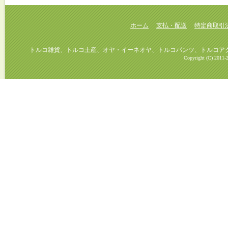
ホーム
支払・配送
特定商取引
トルコ雑貨、トルコ土産、オヤ・イーネオヤ、トルコパンツ、トルコアクセ
Copyright (C) 2011-