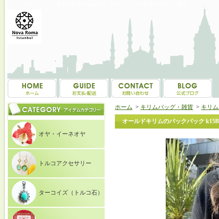
トルコ雑貨・トルコ土産専門店 NOVAROMA オヤ・イーネオヤ等を中心にご紹介
ホーム
>
キリムバッグ・雑貨
>
キリム
オールドキリムのバックパック k15B‐
オヤ・イーネオヤ
トルコアクセサリー
ターコイズ（トルコ石）