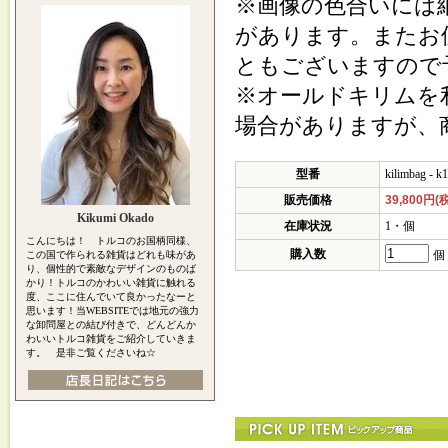
※画像の色合いには
があります。またお
ともございますので
※オールドキリムを
場合がありますが、
型番
kilimbag - k
販売価格
39,800円(
Kikumi Okado
在庫状況
1・個
こんにちは！ トルコのお国柄同様、
購入数
個
この国で作られる雑貨はどれも味があ
り、個性的で素敵なデザインのものば
かり！トルコのかわいい雑貨に触れる
度、ここに住んでいて良かったなーと
思います！当WEBSITEでは地元の強力
な卸問屋との結び付きで、どんどんか
わいいトルコ雑貨をご紹介していきま
す。 是非ご覧くださいね☆