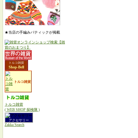
★当店の手編みパティックが掲載
トルコ雑貨
Shop-Bell
トルコ雑貨
トルコ雑貨
( WEB SHOP 探検隊 )
アクセサリー
Zakka Search