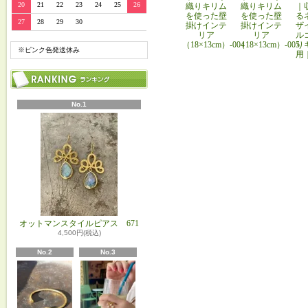
20
21
22
23
24
25
26
織りキリム
織りキリム
｜
を使った壁
を使った壁
る
27
28
29
30
掛けインテ
掛けインテ
ザ
リア
リア
ル
（18×13cm）-004
（18×13cm）-005
り
※ピンク色発送休み
用
No.1
オットマンスタイルピアス 671
4,500円(税込)
No.2
No.3