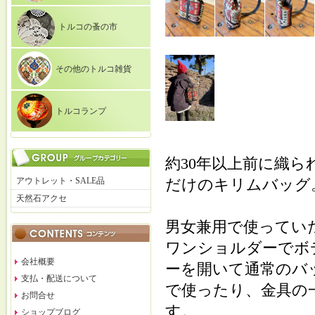
トルコの蚤の市
その他のトルコ雑貨
トルコランプ
約30年以上前に織
アウトレット・SALE品
だけのキリムバッグ
天然石アクセ
男女兼用で使ってい
ワンショルダーでボ
会社概要
ーを開いて通常のバ
支払・配送について
で使ったり、金具の
お問合せ
す。
ショップブログ