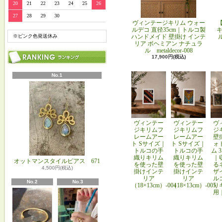
20
21
22
23
24
25
26
27
28
29
30
ヴィンテージキリム ウォー
ルデコ 直径35cm｜トルコ製
キ
ハンドメイド 壁掛け インテ
※ピンク色発送休み
リア ボヘミアン ナチュラ
ル metaldecor-008
17,900円(税込)
No.1
ヴィンテー
ヴィンテー
ヴ
ジキリムフ
ジキリムフ
ジ
レームアー
レームアー
壁
ト Sサイズ｜
ト Sサイズ｜
ォ
トルコの手
トルコの手
ム 
織りキリム
織りキリム
｜
オットマンスタイルピアス 671
を使った壁
を使った壁
る
4,500円(税込)
掛けインテ
掛けインテ
ザ
リア
リア
ル
No.2
No.3
（18×13cm）-004
（18×13cm）-005
り
用