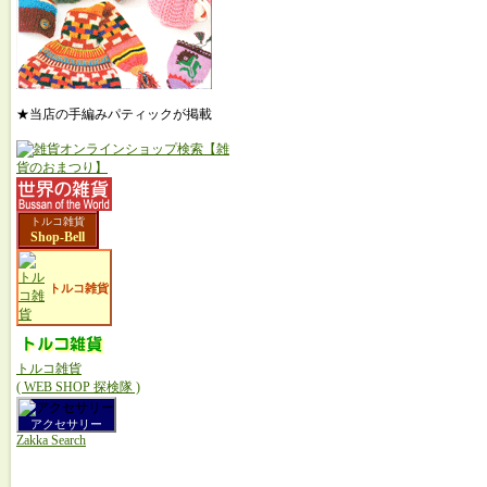
★当店の手編みパティックが掲載
トルコ雑貨
Shop-Bell
トルコ雑貨
トルコ雑貨
( WEB SHOP 探検隊 )
アクセサリー
Zakka Search