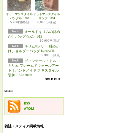
オットマンスタイル
オットマンスタイル
バングル 363
リング 874
5,900円(税込)
6,900円(税込)
No.4
オールドキリムの斜め
がけバッグ☆K14-013
16,900円(税込)
No.5
キリム×レザー 斜めが
けショルダーバッグ hkcap-001
32,900円(税込)
No.6
ヴィンテージ・トルコ
キリム フレームドウォールアー
ト｜ハンドメイド テキスタイル
装飾｜57×20cm
SOLD OUT
selam
雑誌・メディア掲載情報