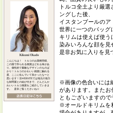
トルコ全土より厳選
ングした後、
イスタンブールのア
世界に一つのバッグ
キリムは使えば使う
染みいろんな顔を見
是非お気に入りを見
Kikumi Okado
こんにちは！ トルコのお国柄同様、
この国で作られる雑貨はどれも味があ
り、個性的で素敵なデザインのものば
かり！トルコのかわいい雑貨に触れる
度、ここに住んでいて良かったなーと
思います！当WEBSITEでは地元の強力
※画像の色合いには
な卸問屋との結び付きで、どんどんか
わいいトルコ雑貨をご紹介していきま
があります。またお
す。 是非ご覧くださいね☆
ともございますので
※オールドキリムを
場合がありますが、