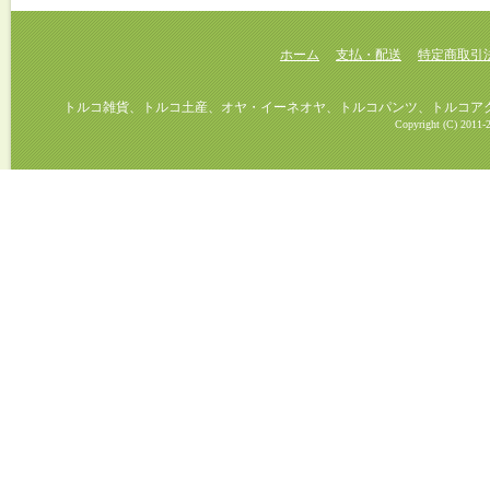
ホーム
支払・配送
特定商取引
トルコ雑貨、トルコ土産、オヤ・イーネオヤ、トルコパンツ、トルコアクセ
Copyright (C) 2011-