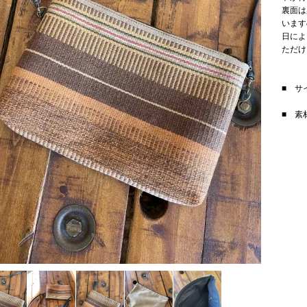
裏面は
います
日によ
ただけ
■ サ
■ 素