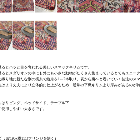
見るとハッと目を奪われる美しいスマックキリムです。
見るとメダリオンの中にも外にも小さな動物がたくさん集まっているとてもユニー
の織り地に新たな別の横糸で縦糸を1～2本取り、表から裏へと巻いていく技法のス
地はより丈夫により立体的に仕上がるため、通常の平織キリムより厚みがあるのが
らはリビング、ベッドサイド、テーブル下
に使用しやすい大きさです。
ズ ：縦195x横111(フリンジを除く）