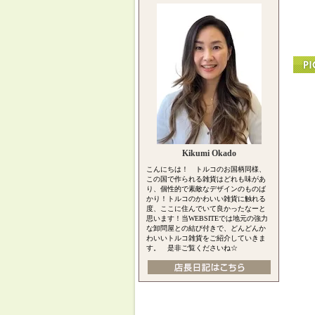
Kikumi Okado
こんにちは！ トルコのお国柄同様、
この国で作られる雑貨はどれも味があ
り、個性的で素敵なデザインのものば
かり！トルコのかわいい雑貨に触れる
度、ここに住んでいて良かったなーと
思います！当WEBSITEでは地元の強力
な卸問屋との結び付きで、どんどんか
わいいトルコ雑貨をご紹介していきま
す。 是非ご覧くださいね☆