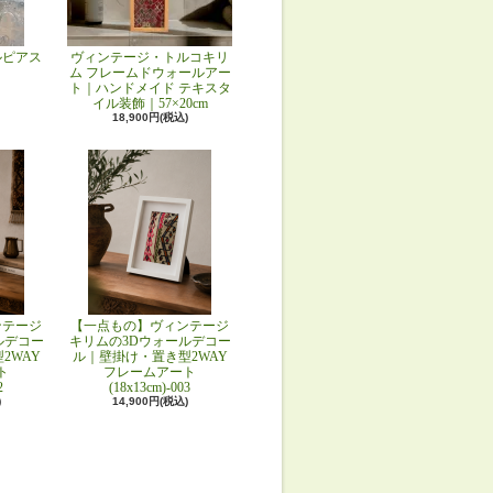
ルピアス
ヴィンテージ・トルコキリ
ム フレームドウォールアー
ト｜ハンドメイド テキスタ
イル装飾｜57×20cm
18,900円(税込)
ンテージ
【一点もの】ヴィンテージ
ルデコー
キリムの3Dウォールデコー
2WAY
ル｜壁掛け・置き型2WAY
ト
フレームアート
2
(18x13cm)-003
)
14,900円(税込)