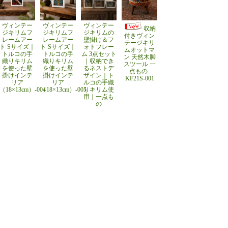
ヴィンテー
ヴィンテー
ヴィンテー
収納
ジキリムフ
ジキリムフ
ジキリムの
付きヴィン
レームアー
レームアー
壁掛け＆フ
テージキリ
ト Sサイズ｜
ト Sサイズ｜
ォトフレー
ムオットマ
トルコの手
トルコの手
ム 3点セット
ン 天然木脚
織りキリム
織りキリム
｜収納でき
スツール 一
を使った壁
を使った壁
るネストデ
点もの-
掛けインテ
掛けインテ
ザイン｜ト
KF21S-001
リア
リア
ルコの手織
（18×13cm）-004
（18×13cm）-005
りキリム使
用｜一点も
の