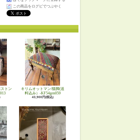
この商品をログピでつぶやく
ボストン
キリムオットマン/猫脚(送
013
料込み）-KF54gen059
)
43,900円(税込)