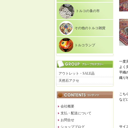
トルコの蚤の市
その他のトルコ雑貨
トルコランプ
一度
よく
平織
アウトレット・SALE品
織り
天然石アクセ
こち
など
会社概要
支払・配送について
お問合せ
サイ
ショップブログ