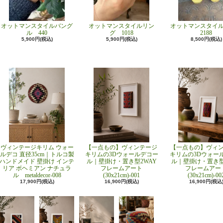
オットマンスタイルバング
オットマンスタイルリン
オットマンスタイ
ル 440
グ 1018
2188
5,900円(税込)
5,900円(税込)
8,500円(税込)
ヴィンテージキリム ウォー
【一点もの】ヴィンテージ
【一点もの】ヴィ
ルデコ 直径35cm｜トルコ製
キリムの3Dウォールデコー
キリムの3Dウォー
ハンドメイド 壁掛け インテ
ル｜壁掛け・置き型2WAY
ル｜壁掛け・置き型
リア ボヘミアン ナチュラ
フレームアート
フレームアー
ル metaldecor-008
(30x21cm)-001
(30x21cm)-00
17,900円(税込)
16,900円(税込)
16,900円(税込