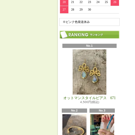
20
21
22
23
24
25
26
27
28
29
30
※ピンク色発送休み
No.1
オットマンスタイルピアス 671
4,500円(税込)
No.2
No.3