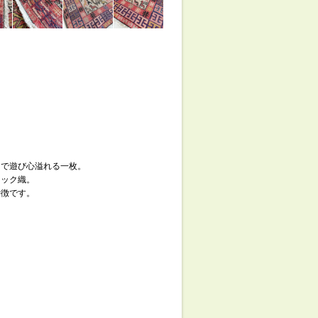
クで遊び心溢れる一枚。
マック織。
特徴です。