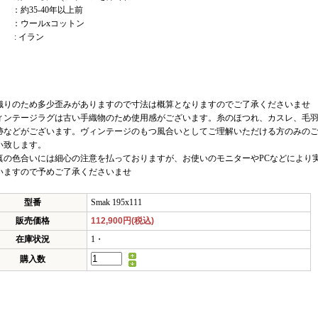
 ：約35-40年以上前
 ：ウールxコットン
 : イラン
織りのため多少歪みがありますので寸法は概算となりますのでご了承くださいませ
ィンテージラグは古い手織物のため使用感がございます。糸のほつれ、カスレ、毛
跡などがございます。ヴィンテージのもつ風合いとしてご理解いただける方のみの
い致します。
真の色合いには細心の注意を払っておりますが、お使いのモニターやPCなどにより
いますので予めご了承くださいませ
型番
Smak 195x111
販売価格
112,900円(税込)
在庫状況
1・
購入数