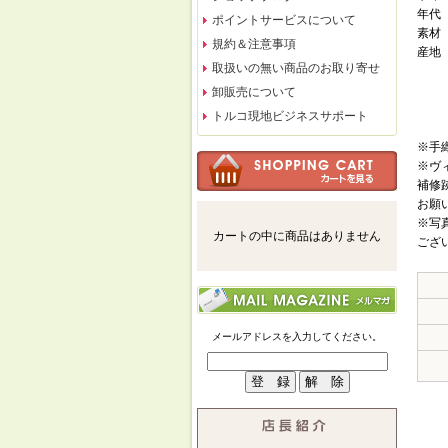
年代
ポイントサービスについて
素材
規約＆注意事項
産地
取扱いの無い商品のお取り寄せ
卸販売について
トルコ現地ビジネスサポート
※手
※ヴ
補修
お願
※写
カートの中に商品はありません
ござ
メールアドレスを入力してください。