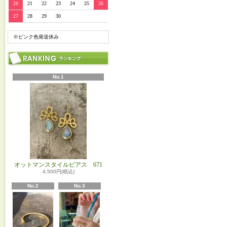
20
21
22
23
24
25
26
27
28
29
30
※ピンク色発送休み
No.1
オットマンスタイルピアス 671
4,500円(税込)
No.2
No.3