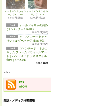
オットマンスタイル
オットマンスタイル
バングル 363
リング 874
5,900円(税込)
6,900円(税込)
No.4
オールドキリムの斜め
がけバッグ☆K14-013
16,900円(税込)
No.5
キリム×レザー 斜めが
けショルダーバッグ hkcap-001
32,900円(税込)
No.6
ヴィンテージ・トルコ
キリム フレームドウォールアー
ト｜ハンドメイド テキスタイル
装飾｜57×20cm
SOLD OUT
selam
雑誌・メディア掲載情報