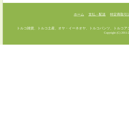
ホーム
支払・配送
特定商取引
トルコ雑貨、トルコ土産、オヤ・イーネオヤ、トルコパンツ、トルコアクセ
Copyright (C) 2011-