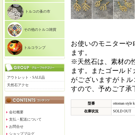
トルコの蚤の市
その他のトルコ雑貨
お使いのモニターや
トルコランプ
ます。
※天然石は、素材の
ます。またゴールド
アウトレット・SALE品
がございますがトル
天然石アクセ
すので、予めご了承
型番
ottoman style 
在庫状況
SOLD OUT
会社概要
支払・配送について
お問合せ
ショップブログ