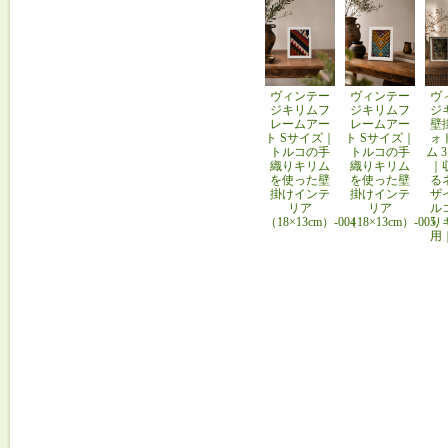
ヴィンテー
ヴィンテー
ヴ
ジキリムフ
ジキリムフ
ジ
レームアー
レームアー
壁
ト Sサイズ｜
ト Sサイズ｜
ォ
トルコの手
トルコの手
ム 
織りキリム
織りキリム
｜
を使った壁
を使った壁
る
掛けインテ
掛けインテ
ザ
リア
リア
ル
（18×13cm）-004
（18×13cm）-005
り
用