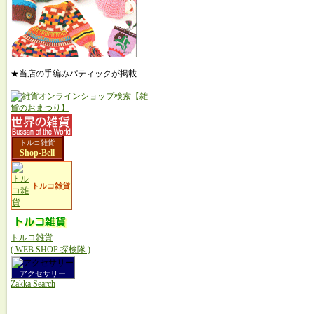
★当店の手編みパティックが掲載
トルコ雑貨
Shop-Bell
トルコ雑貨
トルコ雑貨
( WEB SHOP 探検隊 )
アクセサリー
Zakka Search