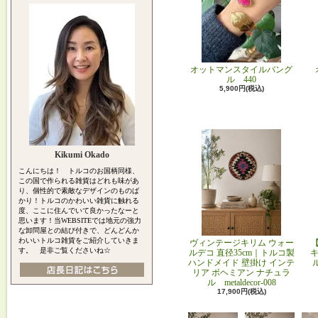
オットマンスタイルバング
ル 440
5,900円(税込)
Kikumi Okado
こんにちは！ トルコのお国柄同様、
この国で作られる雑貨はどれも味があ
り、個性的で素敵なデザインのものば
かり！トルコのかわいい雑貨に触れる
度、ここに住んでいて良かったなーと
思います！当WEBSITEでは地元の強力
な卸問屋との結び付きで、どんどんか
わいいトルコ雑貨をご紹介していきま
ヴィンテージキリム ウォー
す。 是非ご覧くださいね☆
ルデコ 直径35cm｜トルコ製
キ
ハンドメイド 壁掛け インテ
リア ボヘミアン ナチュラ
ル metaldecor-008
17,900円(税込)