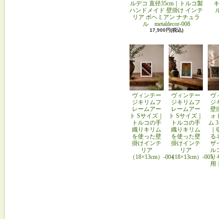
ルデコ 直径35cm｜トルコ製
キ
ハンドメイド 壁掛け インテ
リア ボヘミアン ナチュラ
ル metaldecor-008
17,900円(税込)
ヴィンテー
ヴィンテー
ヴ
ジキリムフ
ジキリムフ
ジ
レームアー
レームアー
壁
ト Sサイズ｜
ト Sサイズ｜
ォ
トルコの手
トルコの手
ム 
織りキリム
織りキリム
｜
を使った壁
を使った壁
る
掛けインテ
掛けインテ
ザ
リア
リア
ル
（18×13cm）-004
（18×13cm）-005
り
用