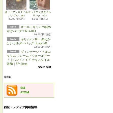
オットマンスタイル
オットマンスタイル
バングル 363
リング 874
5,900円(税込)
6,900円(税込)
No.4
オールドキリムの斜め
がけバッグ☆K14-013
16,900円(税込)
No.5
キリム×レザー 斜めが
けショルダーバッグ hkcap-001
32,900円(税込)
No.6
ヴィンテージ・トルコ
キリム フレームドウォールアー
ト｜ハンドメイド テキスタイル
装飾｜57×20cm
SOLD OUT
selam
雑誌・メディア掲載情報