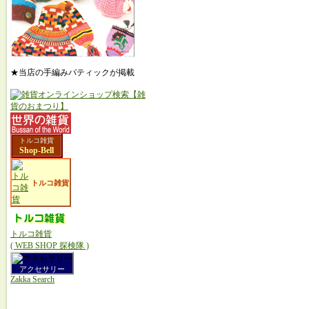
★当店の手編みパティックが掲載
トルコ雑貨
Shop-Bell
トルコ雑貨
トルコ雑貨
( WEB SHOP 探検隊 )
アクセサリー
Zakka Search