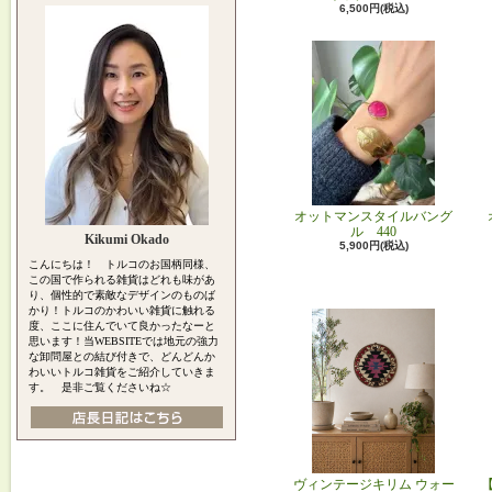
6,500円(税込)
オットマンスタイルバング
ル 440
Kikumi Okado
5,900円(税込)
こんにちは！ トルコのお国柄同様、
この国で作られる雑貨はどれも味があ
り、個性的で素敵なデザインのものば
かり！トルコのかわいい雑貨に触れる
度、ここに住んでいて良かったなーと
思います！当WEBSITEでは地元の強力
な卸問屋との結び付きで、どんどんか
わいいトルコ雑貨をご紹介していきま
す。 是非ご覧くださいね☆
ヴィンテージキリム ウォー