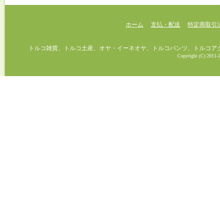
ホーム
支払・配送
特定商取引
トルコ雑貨、トルコ土産、オヤ・イーネオヤ、トルコパンツ、トルコアクセ
Copyright (C) 2011-