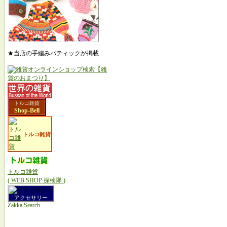
★当店の手編みパティックが掲載
トルコ雑貨
Shop-Bell
トルコ雑貨
トルコ雑貨
( WEB SHOP 探検隊 )
アクセサリー
Zakka Search