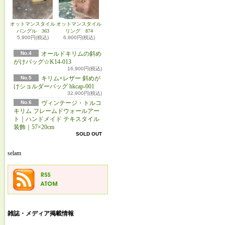
オットマンスタイル
オットマンスタイル
バングル 363
リング 874
5,900円(税込)
6,900円(税込)
No.4
オールドキリムの斜め
がけバッグ☆K14-013
16,900円(税込)
No.5
キリム×レザー 斜めが
けショルダーバッグ hkcap-001
32,900円(税込)
No.6
ヴィンテージ・トルコ
キリム フレームドウォールアー
ト｜ハンドメイド テキスタイル
装飾｜57×20cm
SOLD OUT
selam
雑誌・メディア掲載情報