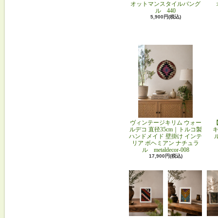
オットマンスタイルバング
ル 440
5,900円(税込)
ヴィンテージキリム ウォー
ルデコ 直径35cm｜トルコ製
キ
ハンドメイド 壁掛け インテ
リア ボヘミアン ナチュラ
ル metaldecor-008
17,900円(税込)