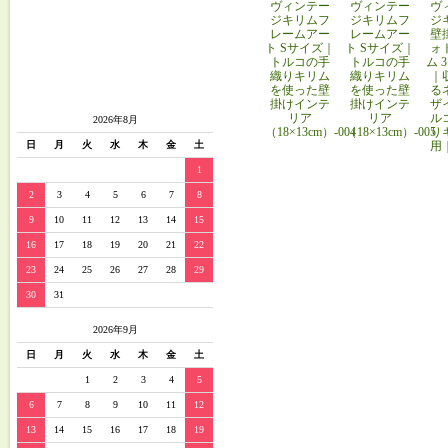
ヴィンテー
ヴィンテー
ヴ
ジキリムフ
ジキリムフ
ジ
レームアー
レームアー
壁
ト Sサイズ｜
ト Sサイズ｜
ォ
トルコの手
トルコの手
ム 
織りキリム
織りキリム
｜
を使った壁
を使った壁
る
掛けインテ
掛けインテ
ザ
リア
リア
ル
2026年8月
（18×13cm）-004
（18×13cm）-005
り
用
日
月
火
水
木
金
土
1
2
3
4
5
6
7
8
9
10
11
12
13
14
15
16
17
18
19
20
21
22
23
24
25
26
27
28
29
30
31
2026年9月
日
月
火
水
木
金
土
1
2
3
4
5
6
7
8
9
10
11
12
13
14
15
16
17
18
19