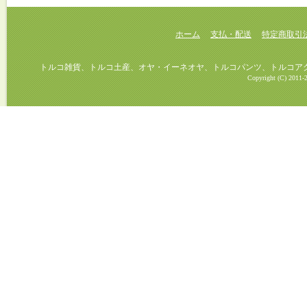
ホーム
支払・配送
特定商取引
トルコ雑貨、トルコ土産、オヤ・イーネオヤ、トルコパンツ、トルコアクセ
Copyright (C) 2011-