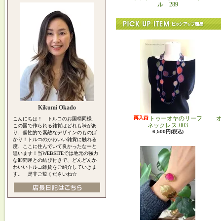
ル 289
Kikumi Okado
トゥーオヤのリーフ
こんにちは！ トルコのお国柄同様、
ネックレス-003
この国で作られる雑貨はどれも味があ
6,500円(税込)
り、個性的で素敵なデザインのものば
かり！トルコのかわいい雑貨に触れる
度、ここに住んでいて良かったなーと
思います！当WEBSITEでは地元の強力
な卸問屋との結び付きで、どんどんか
わいいトルコ雑貨をご紹介していきま
す。 是非ご覧くださいね☆