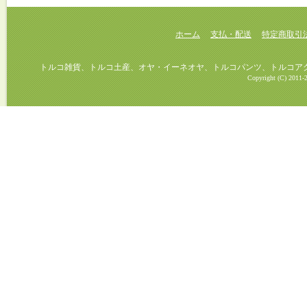
ホーム
支払・配送
特定商取引
トルコ雑貨、トルコ土産、オヤ・イーネオヤ、トルコパンツ、トルコアクセ
Copyright (C) 2011-