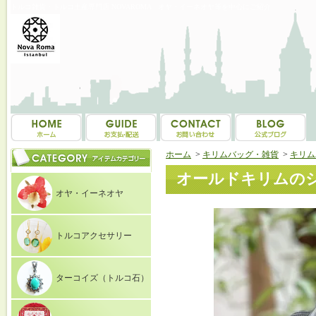
トルコ雑貨・トルコ土産専門店 NOVAROMA オヤ・イーネオヤ等を中心にご紹介
ホーム
>
キリムバッグ・雑貨
>
キリム
オールドキリムのショ
オヤ・イーネオヤ
トルコアクセサリー
ターコイズ（トルコ石）