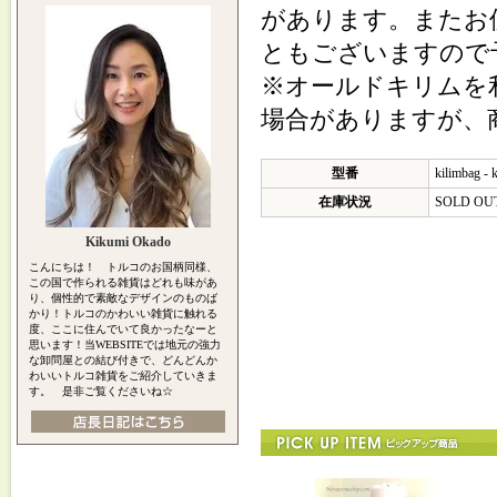
があります。またお
ともございますので
※オールドキリムを
場合がありますが、
型番
kilimbag - 
在庫状況
SOLD OU
Kikumi Okado
こんにちは！ トルコのお国柄同様、
この国で作られる雑貨はどれも味があ
り、個性的で素敵なデザインのものば
かり！トルコのかわいい雑貨に触れる
度、ここに住んでいて良かったなーと
思います！当WEBSITEでは地元の強力
な卸問屋との結び付きで、どんどんか
わいいトルコ雑貨をご紹介していきま
す。 是非ご覧くださいね☆