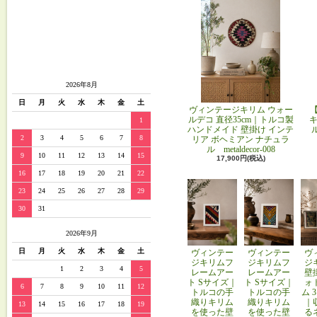
2026年8月
日
月
火
水
木
金
土
ヴィンテージキリム ウォー
ルデコ 直径35cm｜トルコ製
キ
1
ハンドメイド 壁掛け インテ
2
3
4
5
6
7
8
リア ボヘミアン ナチュラ
ル metaldecor-008
9
10
11
12
13
14
15
17,900円(税込)
16
17
18
19
20
21
22
23
24
25
26
27
28
29
30
31
2026年9月
日
月
火
水
木
金
土
ヴィンテー
ヴィンテー
ヴ
ジキリムフ
ジキリムフ
ジ
1
2
3
4
5
レームアー
レームアー
壁
ト Sサイズ｜
ト Sサイズ｜
ォ
6
7
8
9
10
11
12
トルコの手
トルコの手
ム 
織りキリム
織りキリム
｜
13
14
15
16
17
18
19
を使った壁
を使った壁
る