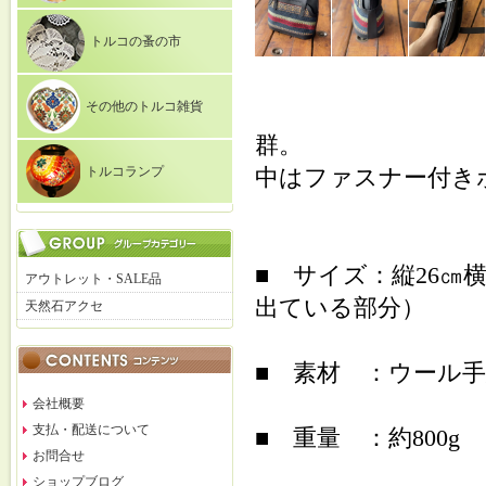
トルコの蚤の市
その他のトルコ雑貨
群。
トルコランプ
中はファスナー付き
■ サイズ：縦26㎝横
アウトレット・SALE品
出ている部分）
天然石アクセ
■ 素材 ：ウール手
会社概要
支払・配送について
■ 重量 ：約800g
お問合せ
ショップブログ