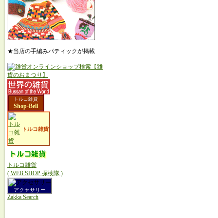
★当店の手編みパティックが掲載
トルコ雑貨
Shop-Bell
トルコ雑貨
トルコ雑貨
( WEB SHOP 探検隊 )
アクセサリー
Zakka Search