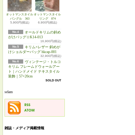
オットマンスタイル
オットマンスタイル
バングル 363
リング 874
5,900円(税込)
6,900円(税込)
No.4
オールドキリムの斜め
がけバッグ☆K14-013
16,900円(税込)
No.5
キリム×レザー 斜めが
けショルダーバッグ hkcap-001
32,900円(税込)
No.6
ヴィンテージ・トルコ
キリム フレームドウォールアー
ト｜ハンドメイド テキスタイル
装飾｜57×20cm
SOLD OUT
selam
雑誌・メディア掲載情報