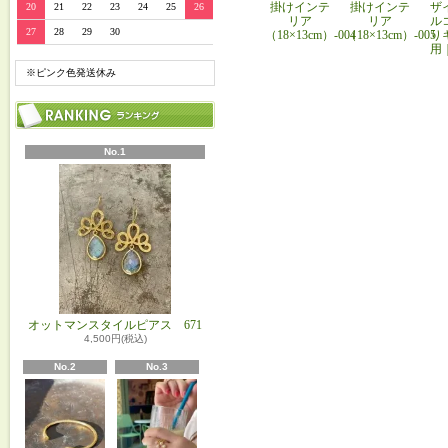
掛けインテ
掛けインテ
ザ
20
21
22
23
24
25
26
リア
リア
ル
27
28
29
30
（18×13cm）-004
（18×13cm）-005
り
用
※ピンク色発送休み
No.1
オットマンスタイルピアス 671
4,500円(税込)
No.2
No.3