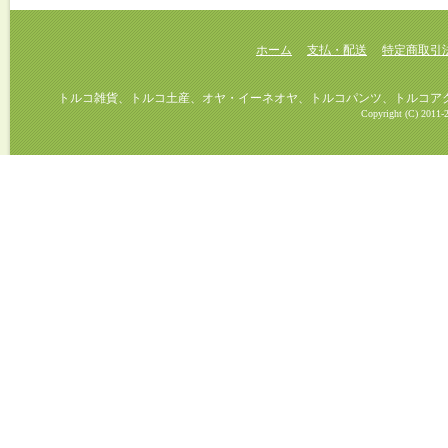
ホーム
支払・配送
特定商取引
トルコ雑貨、トルコ土産、オヤ・イーネオヤ、トルコパンツ、トルコアクセ
Copyright (C) 2011-