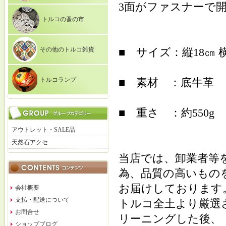
3面がファスナーで
トルコの蚤の市
その他のトルコ雑貨
■ サイズ：縦18㎝ 横
トルコランプ
■ 素材 ：底牛革
■ 重さ ：約550g
アウトレット・SALE品
天然石アクセ
当店では、卸業者等
為、品質の高いもの
お届けしております
会社概要
支払・配送について
トルコ全土より厳選
お問合せ
リーニングした後、
ショップブログ