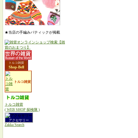
★当店の手編みパティックが掲載
トルコ雑貨
Shop-Bell
トルコ雑貨
トルコ雑貨
( WEB SHOP 探検隊 )
アクセサリー
Zakka Search