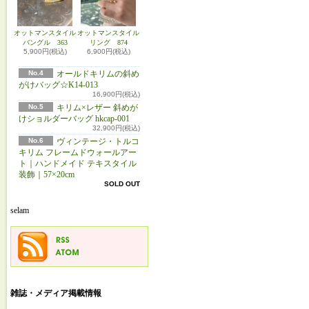
オットマンスタイル
オットマンスタイル
バングル 363
リング 874
5,900円(税込)
6,900円(税込)
No.4
オールドキリムの斜め
がけバッグ☆K14-013
16,900円(税込)
No.5
キリム×レザー 斜めが
けショルダーバッグ hkcap-001
32,900円(税込)
No.6
ヴィンテージ・トルコ
キリム フレームドウォールアー
ト｜ハンドメイド テキスタイル
装飾｜57×20cm
SOLD OUT
selam
雑誌・メディア掲載情報