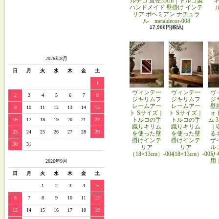
ルデコ 直径35cm｜トルコ製
キ
ハンドメイド 壁掛け インテ
リア ボヘミアン ナチュラ
ル metaldecor-008
17,900円(税込)
2026年8月
日
月
火
水
木
金
土
1
ヴィンテー
ヴィンテー
ヴ
2
3
4
5
6
7
8
ジキリムフ
ジキリムフ
ジ
レームアー
レームアー
壁
9
10
11
12
13
14
15
ト Sサイズ｜
ト Sサイズ｜
ォ
トルコの手
トルコの手
ム 
16
17
18
19
20
21
22
織りキリム
織りキリム
｜
23
24
25
26
27
28
29
を使った壁
を使った壁
る
掛けインテ
掛けインテ
ザ
30
31
リア
リア
ル
（18×13cm）-004
（18×13cm）-005
り
用
2026年9月
日
月
火
水
木
金
土
1
2
3
4
5
6
7
8
9
10
11
12
13
14
15
16
17
18
19