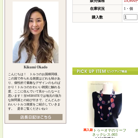
販売価格
15,900
在庫状況
1・個
購入数
Kikumi Okado
こんにちは！ トルコのお国柄同様、
この国で作られる雑貨はどれも味があ
り、個性的で素敵なデザインのものば
かり！トルコのかわいい雑貨に触れる
度、ここに住んでいて良かったなーと
思います！当WEBSITEでは地元の強力
な卸問屋との結び付きで、どんどんか
わいいトルコ雑貨をご紹介していきま
す。 是非ご覧くださいね☆
トゥーオヤのリーフ
ネックレス-003