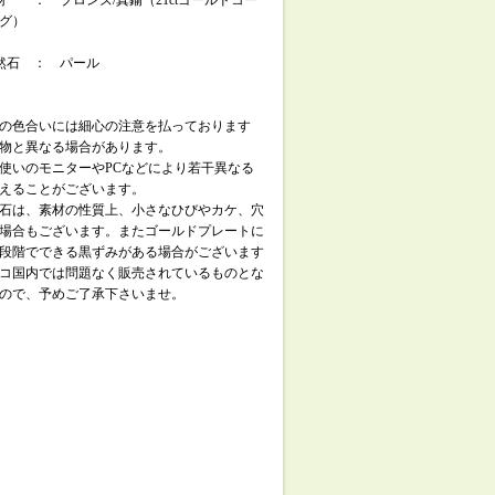
材 ： ブロンズ/真鍮（21ctゴールドコー
グ）
然石 ： パール
の色合いには細心の注意を払っております
物と異なる場合があります。
使いのモニターやPCなどにより若干異なる
えることがございます。
石は、素材の性質上、小さなひびやカケ、穴
場合もございます。またゴールドプレートに
段階でできる黒ずみがある場合がございます
コ国内では問題なく販売されているものとな
ので、予めご了承下さいませ。