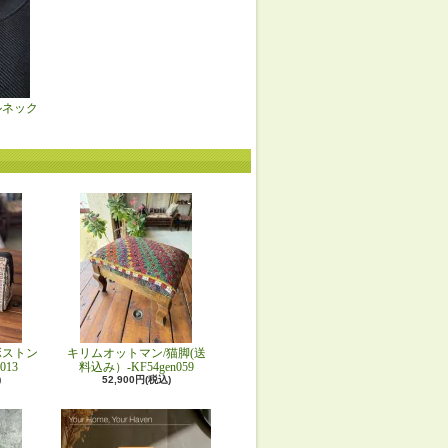
ルネック
ボストン
キリムオットマン/猫脚(送
013
料込み）-KF54gen059
)
52,900円(税込)