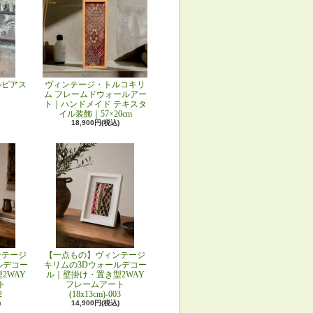
ルピアス
ヴィンテージ・トルコキリ
ム フレームドウォールアー
ト｜ハンドメイド テキスタ
イル装飾｜57×20cm
18,900円(税込)
ンテージ
【一点もの】ヴィンテージ
ルデコー
キリムの3Dウォールデコー
2WAY
ル｜壁掛け・置き型2WAY
ト
フレームアート
2
(18x13cm)-003
)
14,900円(税込)