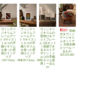
ヴィンテー
ヴィンテー
ヴィンテー
収納
ジキリムフ
ジキリムフ
ジキリムの
付きヴィン
レームアー
レームアー
壁掛け＆フ
テージキリ
ト Sサイズ｜
ト Sサイズ｜
ォトフレー
ムオットマ
トルコの手
トルコの手
ム 3点セット
ン 天然木脚
織りキリム
織りキリム
｜収納でき
スツール 一
を使った壁
を使った壁
るネストデ
点もの-
掛けインテ
掛けインテ
ザイン｜ト
KF21S-001
リア
リア
ルコの手織
（18×13cm）-004
（18×13cm）-005
りキリム使
用｜一点も
の