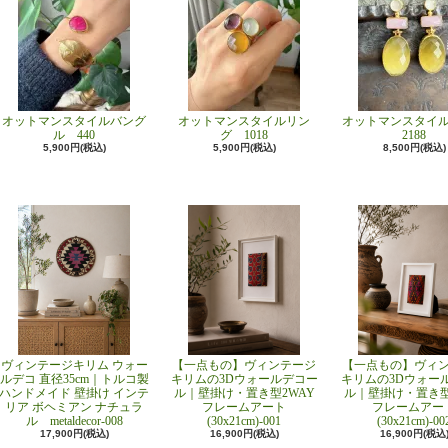
オットマンスタイルバング
オットマンスタイルリン
オットマンスタイ
ル 440
グ 1018
2188
5,900円(税込)
5,900円(税込)
8,500円(税込)
ヴィンテージキリム ウォー
【一点もの】ヴィンテージ
【一点もの】ヴィ
ルデコ 直径35cm｜トルコ製
キリムの3Dウォールデコー
キリムの3Dウォー
ハンドメイド 壁掛け インテ
ル｜壁掛け・置き型2WAY
ル｜壁掛け・置き型
リア ボヘミアン ナチュラ
フレームアート
フレームアー
ル metaldecor-008
(30x21cm)-001
(30x21cm)-00
17,900円(税込)
16,900円(税込)
16,900円(税込