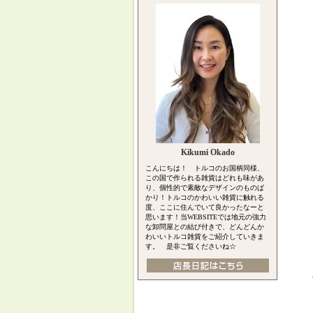
Kikumi Okado
こんにちは！ トルコのお国柄同様、
この国で作られる雑貨はどれも味があ
り、個性的で素敵なデザインのものば
かり！トルコのかわいい雑貨に触れる
度、ここに住んでいて良かったなーと
思います！当WEBSITEでは地元の強力
な卸問屋との結び付きで、どんどんか
わいいトルコ雑貨をご紹介していきま
す。 是非ご覧くださいね☆