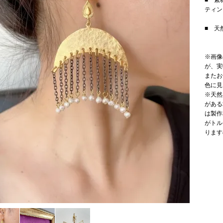
■ 素
ティン
■ 天
※画像
が、実
またお
色に見
※天然
がある
は製作
がトル
ります