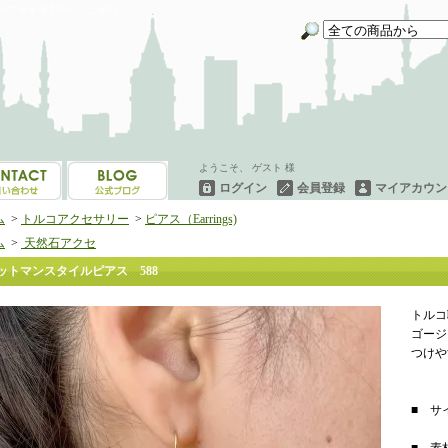
イーネオヤ等を中心にご紹介
ようこそ、 ゲスト 様
ログイン
会員登録
マイアカウン
ム
>
トルコアクセサリー
>
ピアス（Earrings)
ム
>
天然石アクセ
ットマンスタイルピアス 588
トルコ
ゴージ
つけや
■ サイ