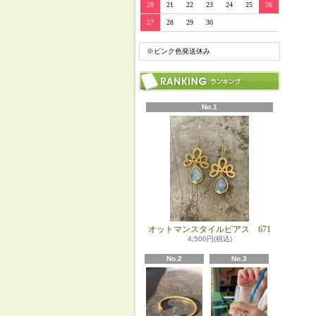
20
21
22
23
24
25
26
27
28
29
30
※ピンク色発送休み
No.1
オットマンスタイルピアス 671
4,500円(税込)
No.2
No.3