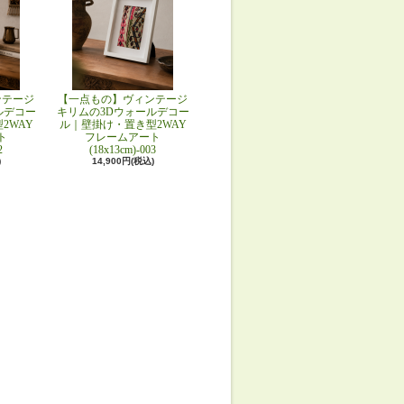
ンテージ
【一点もの】ヴィンテージ
ルデコー
キリムの3Dウォールデコー
2WAY
ル｜壁掛け・置き型2WAY
ト
フレームアート
2
(18x13cm)-003
)
14,900円(税込)