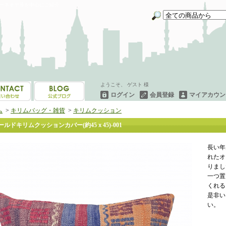
イーネオヤ等を中心にご紹介
ようこそ、 ゲスト 様
ログイン
会員登録
マイアカウン
ム
>
キリムバッグ・雑貨
>
キリムクッション
ールドキリムクッションカバー(約45ｘ45)-001
長い年
れたオ
りまし
一つ置
くれる
是非い
い。