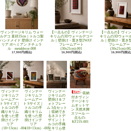
ヴィンテージキリム ウォー
【一点もの】ヴィンテージ
【一点もの】ヴィ
ルデコ 直径35cm｜トルコ製
キリムの3Dウォールデコー
キリムの3Dウォー
ハンドメイド 壁掛け インテ
ル｜壁掛け・置き型2WAY
ル｜壁掛け・置き型
リア ボヘミアン ナチュラ
フレームアート
フレームアー
ル metaldecor-008
(30x21cm)-001
(30x21cm)-00
17,900円(税込)
16,900円(税込)
16,900円(税込
ヴィンテー
ヴィンテー
ヴィンテー
収納
ジキリムフ
ジキリムフ
ジキリムの
付きヴィン
レームアー
レームアー
壁掛け＆フ
テージキリ
ト Sサイズ｜
ト Sサイズ｜
ォトフレー
ムオットマ
トルコの手
トルコの手
ム 3点セット
ン 天然木脚
織りキリム
織りキリム
｜収納でき
スツール 一
を使った壁
を使った壁
るネストデ
点もの-
掛けインテ
掛けインテ
ザイン｜ト
KF21S-001
リア
リア
ルコの手織
（18×13cm）-004
（18×13cm）-005
りキリム使