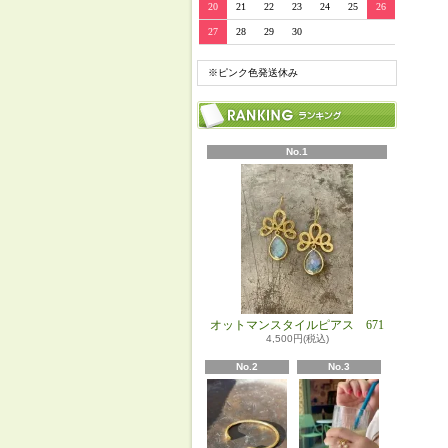
20
21
22
23
24
25
26
27
28
29
30
※ピンク色発送休み
No.1
オットマンスタイルピアス 671
4,500円(税込)
No.2
No.3