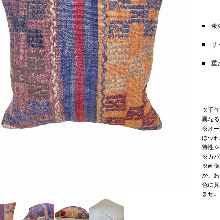
■ 素
■ サ
■ 重
※手作
異なる
※オー
ほつれ
特性を
※カバ
※画像
が、お
色に見
ませ。