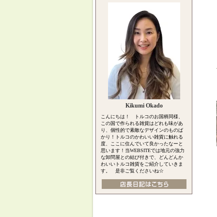
Kikumi Okado
こんにちは！ トルコのお国柄同様、
この国で作られる雑貨はどれも味があ
り、個性的で素敵なデザインのものば
かり！トルコのかわいい雑貨に触れる
度、ここに住んでいて良かったなーと
思います！当WEBSITEでは地元の強力
な卸問屋との結び付きで、どんどんか
わいいトルコ雑貨をご紹介していきま
す。 是非ご覧くださいね☆