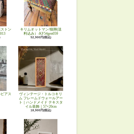
ボストン
キリムオットマン/猫脚(送
013
料込み）-KF54gen059
)
52,900円(税込)
ルピアス
ヴィンテージ・トルコキリ
ム フレームドウォールアー
ト｜ハンドメイド テキスタ
イル装飾｜57×20cm
18,900円(税込)