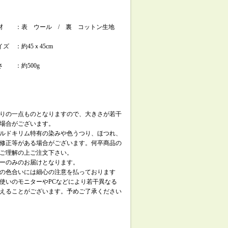
材 ：表 ウール / 裏 コットン生地
イズ ：約45ｘ45cm
さ ：約500g
りの一点ものとなりますので、大きさが若干
場合がございます。
ルドキリム特有の染みや色うつり、ほつれ、
修正等がある場合がございます。何卒商品の
ご理解の上ご注文下さい。
ーのみのお届けとなります。
の色合いには細心の注意を払っております
使いのモニターやPCなどにより若干異なる
えることがございます。予めご了承ください