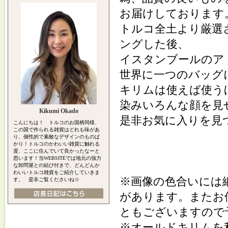
お届けしております
トルコ全土より厳選
ングした後、
イスタンブールのア
世界に一つのバッグ
キリムは使えば使う
染みいろんな顔を見
Kikumi Okado
是非お気に入りを見
こんにちは！ トルコのお国柄同様、
この国で作られる雑貨はどれも味があ
り、個性的で素敵なデザインのものば
かり！トルコのかわいい雑貨に触れる
度、ここに住んでいて良かったなーと
思います！当WEBSITEでは地元の強力
な卸問屋との結び付きで、どんどんか
わいいトルコ雑貨をご紹介していきま
※画像の色合いには
す。 是非ご覧くださいね☆
があります。またお
ともございますので
※オールドキリムを