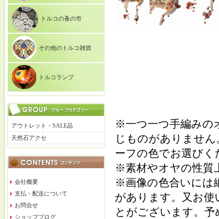
トルコの蚤の市
その他のトルコ雑貨
トルコランプ
※一つ一つ手編みの
アウトレット・SALE品
じものがありません
天然石アクセ
ーフの色でお選びく
※素材やオヤの性質
※画像の色合いには
会社概要
支払・配送について
があります。又お使
お問合せ
とがございます。予
ショップブログ