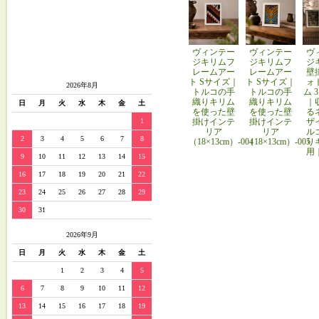
ヴィンテー
ヴィンテー
ヴ
ジキリムフ
ジキリムフ
ジ
レームアー
レームアー
壁
ト Sサイズ｜
ト Sサイズ｜
ォ
2026年8月
トルコの手
トルコの手
ム 
織りキリム
織りキリム
｜
日
月
火
水
木
金
土
を使った壁
を使った壁
る
掛けインテ
掛けインテ
ザ
1
リア
リア
ル
2
3
4
5
6
7
8
（18×13cm）-004
（18×13cm）-005
り
用
9
10
11
12
13
14
15
16
17
18
19
20
21
22
23
24
25
26
27
28
29
30
31
2026年9月
日
月
火
水
木
金
土
1
2
3
4
5
6
7
8
9
10
11
12
13
14
15
16
17
18
19