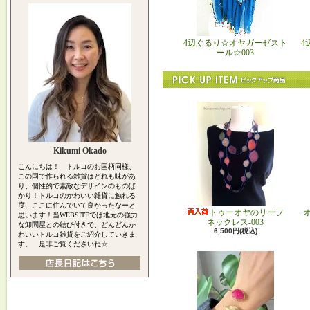
4辺ぐるり☆オヤガーゼスト
4
ール☆003
Kikumi Okado
こんにちは！ トルコのお国柄同様、
この国で作られる雑貨はどれも味があ
り、個性的で素敵なデザインのものば
かり！トルコのかわいい雑貨に触れる
度、ここに住んでいて良かったなーと
トゥーオヤのリーフ
思います！当WEBSITEでは地元の強力
ネックレス-003
な卸問屋との結び付きで、どんどんか
6,500円(税込)
わいいトルコ雑貨をご紹介していきま
す。 是非ご覧くださいね☆