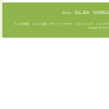
ホーム
支払・配送
特定商取引
トルコ雑貨、トルコ土産、オヤ・イーネオヤ、トルコパンツ、トルコアクセ
Copyright (C) 2011-