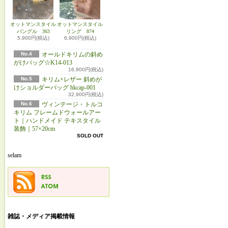
オットマンスタイル
オットマンスタイル
バングル 363
リング 874
5,900円(税込)
6,900円(税込)
No.4
オールドキリムの斜め
がけバッグ☆K14-013
16,900円(税込)
No.5
キリム×レザー 斜めが
けショルダーバッグ hkcap-001
32,900円(税込)
No.6
ヴィンテージ・トルコ
キリム フレームドウォールアー
ト｜ハンドメイド テキスタイル
装飾｜57×20cm
SOLD OUT
selam
雑誌・メディア掲載情報