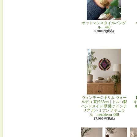
オットマンスタイルバング
ル 440
5,900円(税込)
ヴィンテージキリム ウォー
ルデコ 直径35cm｜トルコ製
キ
ハンドメイド 壁掛け インテ
リア ボヘミアン ナチュラ
ル metaldecor-008
17,900円(税込)