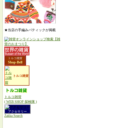
★当店の手編みパティックが掲載
トルコ雑貨
Shop-Bell
トルコ雑貨
トルコ雑貨
( WEB SHOP 探検隊 )
アクセサリー
Zakka Search