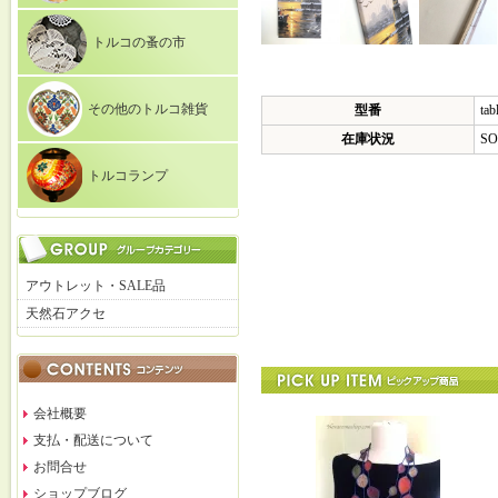
トルコの蚤の市
その他のトルコ雑貨
型番
tab
在庫状況
SO
トルコランプ
アウトレット・SALE品
天然石アクセ
会社概要
支払・配送について
お問合せ
ショップブログ