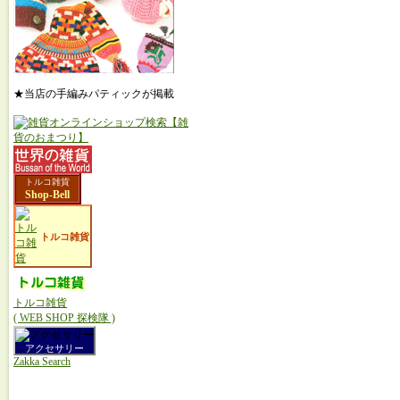
★当店の手編みパティックが掲載
トルコ雑貨
Shop-Bell
トルコ雑貨
トルコ雑貨
( WEB SHOP 探検隊 )
アクセサリー
Zakka Search