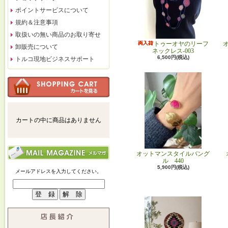
ポイントサービスについて
規約＆注意事項
取扱いの無い商品のお取り寄せ
トゥーオヤのリーフ
卸販売について
ネックレス-003
6,500円(税込)
トルコ現地ビジネスサポート
カートの中に商品はありません
オットマンスタイルバング
ル 440
5,900円(税込)
メールアドレスを入力してください。