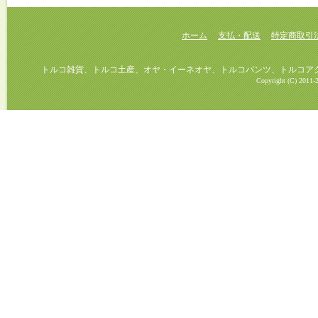
ホーム
支払・配送
特定商取引
トルコ雑貨、トルコ土産、オヤ・イーネオヤ、トルコパンツ、トルコアクセ
Copyright (C) 2011-