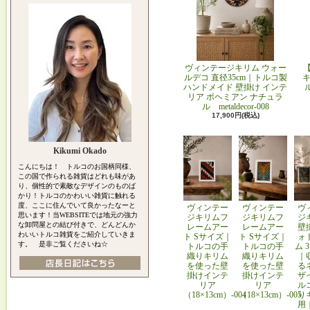
ヴィンテージキリム ウォー
ルデコ 直径35cm｜トルコ製
キ
ハンドメイド 壁掛け インテ
リア ボヘミアン ナチュラ
ル metaldecor-008
17,900円(税込)
Kikumi Okado
こんにちは！ トルコのお国柄同様、
この国で作られる雑貨はどれも味があ
り、個性的で素敵なデザインのものば
かり！トルコのかわいい雑貨に触れる
度、ここに住んでいて良かったなーと
ヴィンテー
ヴィンテー
ヴ
思います！当WEBSITEでは地元の強力
ジキリムフ
ジキリムフ
ジ
な卸問屋との結び付きで、どんどんか
レームアー
レームアー
壁
わいいトルコ雑貨をご紹介していきま
ト Sサイズ｜
ト Sサイズ｜
ォ
す。 是非ご覧くださいね☆
トルコの手
トルコの手
ム 
織りキリム
織りキリム
｜
を使った壁
を使った壁
る
掛けインテ
掛けインテ
ザ
リア
リア
ル
（18×13cm）-004
（18×13cm）-005
り
用