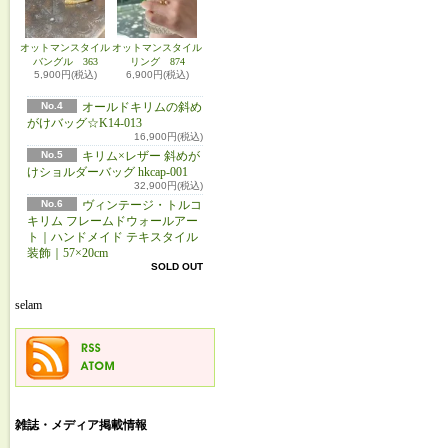
オットマンスタイル
オットマンスタイル
バングル 363
リング 874
5,900円(税込)
6,900円(税込)
No.4
オールドキリムの斜め
がけバッグ☆K14-013
16,900円(税込)
No.5
キリム×レザー 斜めが
けショルダーバッグ hkcap-001
32,900円(税込)
No.6
ヴィンテージ・トルコ
キリム フレームドウォールアー
ト｜ハンドメイド テキスタイル
装飾｜57×20cm
SOLD OUT
selam
雑誌・メディア掲載情報