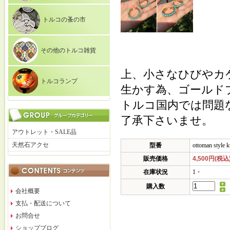
トルコの蚤の市
その他のトルコ雑貨
上、小さなひびやカ
トルコランプ
生かす為、ゴールド
トルコ国内では問題
了承下さいませ。
アウトレット・SALE品
天然石アクセ
型番
ottoman style 
販売価格
4,500円(税込
在庫状況
1・
購入数
会社概要
支払・配送について
お問合せ
ショップブログ