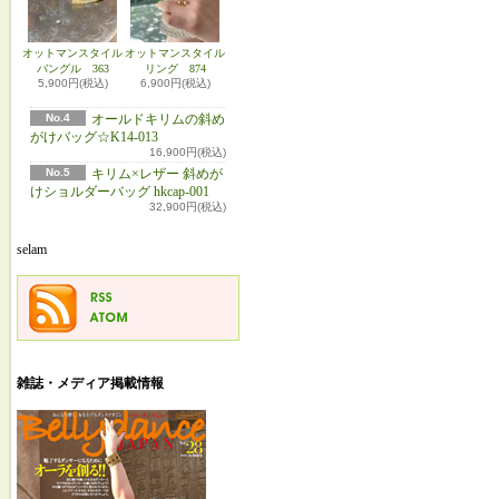
オットマンスタイル
オットマンスタイル
バングル 363
リング 874
5,900円(税込)
6,900円(税込)
No.4
オールドキリムの斜め
がけバッグ☆K14-013
16,900円(税込)
No.5
キリム×レザー 斜めが
けショルダーバッグ hkcap-001
32,900円(税込)
selam
雑誌・メディア掲載情報