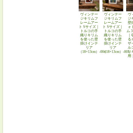
ヴィンテー
ヴィンテー
ヴ
ジキリムフ
ジキリムフ
ジ
レームアー
レームアー
壁
ト Sサイズ｜
ト Sサイズ｜
ォ
トルコの手
トルコの手
ム 
織りキリム
織りキリム
｜
を使った壁
を使った壁
る
掛けインテ
掛けインテ
ザ
リア
リア
ル
（18×13cm）-004
（18×13cm）-005
り
用