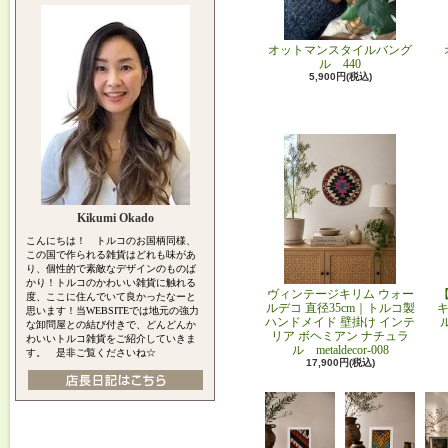
オットマンスタイルバング
ル 440
5,900円(税込)
Kikumi Okado
こんにちは！ トルコのお国柄同様、
この国で作られる雑貨はどれも味があ
り、個性的で素敵なデザインのものば
かり！トルコのかわいい雑貨に触れる
ヴィンテージキリム ウォー
度、ここに住んでいて良かったなーと
ルデコ 直径35cm｜トルコ製
キ
思います！当WEBSITEでは地元の強力
ハンドメイド 壁掛け インテ
な卸問屋との結び付きで、どんどんか
リア ボヘミアン ナチュラ
わいいトルコ雑貨をご紹介していきま
ル metaldecor-008
す。 是非ご覧くださいね☆
17,900円(税込)