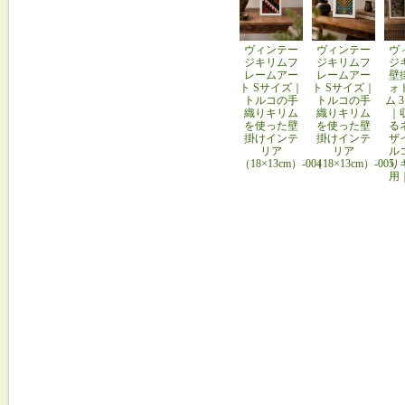
ヴィンテー
ヴィンテー
ヴ
ジキリムフ
ジキリムフ
ジ
レームアー
レームアー
壁
ト Sサイズ｜
ト Sサイズ｜
ォ
トルコの手
トルコの手
ム 
織りキリム
織りキリム
｜
を使った壁
を使った壁
る
掛けインテ
掛けインテ
ザ
リア
リア
ル
（18×13cm）-004
（18×13cm）-005
り
用