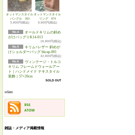
オットマンスタイル
オットマンスタイル
バングル 363
リング 874
5,900円(税込)
6,900円(税込)
No.4
オールドキリムの斜め
がけバッグ☆K14-013
16,900円(税込)
No.5
キリム×レザー 斜めが
けショルダーバッグ hkcap-001
32,900円(税込)
No.6
ヴィンテージ・トルコ
キリム フレームドウォールアー
ト｜ハンドメイド テキスタイル
装飾｜57×20cm
SOLD OUT
selam
雑誌・メディア掲載情報