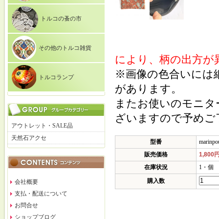
トルコの蚤の市
その他のトルコ雑貨
により、柄の出方が
※画像の色合いには
トルコランプ
があります。
またお使いのモニタ
ざいますので予めご
アウトレット・SALE品
天然石アクセ
型番
marinpo
販売価格
1,800
在庫状況
1・個
購入数
会社概要
支払・配送について
お問合せ
ショップブログ