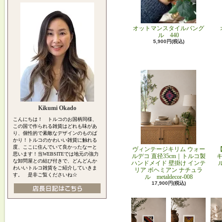
オットマンスタイルバング
ル 440
5,900円(税込)
Kikumi Okado
こんにちは！ トルコのお国柄同様、
この国で作られる雑貨はどれも味があ
り、個性的で素敵なデザインのものば
かり！トルコのかわいい雑貨に触れる
度、ここに住んでいて良かったなーと
ヴィンテージキリム ウォー
思います！当WEBSITEでは地元の強力
ルデコ 直径35cm｜トルコ製
キ
な卸問屋との結び付きで、どんどんか
ハンドメイド 壁掛け インテ
わいいトルコ雑貨をご紹介していきま
リア ボヘミアン ナチュラ
す。 是非ご覧くださいね☆
ル metaldecor-008
17,900円(税込)