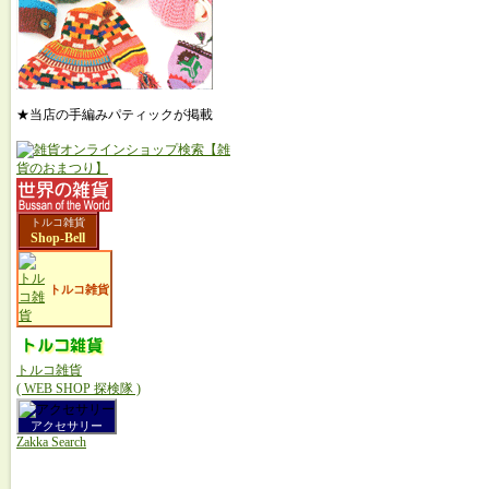
★当店の手編みパティックが掲載
トルコ雑貨
Shop-Bell
トルコ雑貨
トルコ雑貨
( WEB SHOP 探検隊 )
アクセサリー
Zakka Search