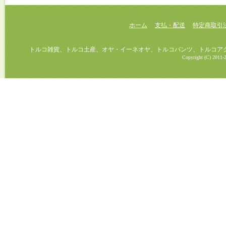
ホーム
支払・配送
特定商取引
トルコ雑貨、トルコ土産、オヤ・イーネオヤ、トルコパンツ、トルコアクセ
Copyright (C) 2011-