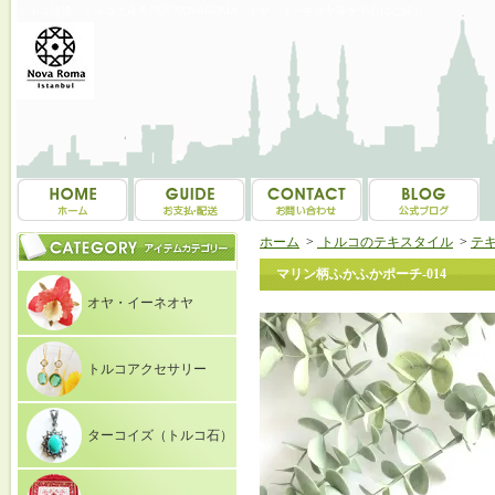
トルコ雑貨・トルコ土産専門店 NOVAROMA オヤ・イーネオヤ等を中心にご紹介
ホーム
>
トルコのテキスタイル
>
テ
マリン柄ふかふかポーチ-014
オヤ・イーネオヤ
トルコアクセサリー
ターコイズ（トルコ石）