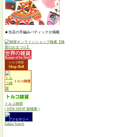
★当店の手編みパティックが掲載
トルコ雑貨
Shop-Bell
トルコ雑貨
トルコ雑貨
( WEB SHOP 探検隊 )
アクセサリー
Zakka Search