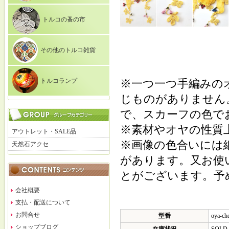
トルコの蚤の市
その他のトルコ雑貨
トルコランプ
※一つ一つ手編みの
じものがありません
で、スカーフの色で
※素材やオヤの性質
アウトレット・SALE品
※画像の色合いには
天然石アクセ
があります。又お使
とがございます。予
会社概要
支払・配送について
お問合せ
型番
oya-ch
ショップブログ