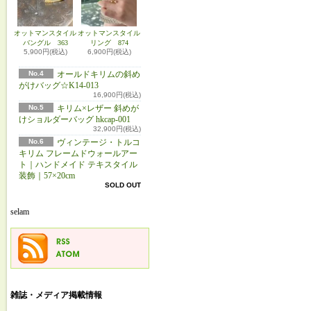
オットマンスタイル
オットマンスタイル
バングル 363
リング 874
5,900円(税込)
6,900円(税込)
No.4
オールドキリムの斜め
がけバッグ☆K14-013
16,900円(税込)
No.5
キリム×レザー 斜めが
けショルダーバッグ hkcap-001
32,900円(税込)
No.6
ヴィンテージ・トルコ
キリム フレームドウォールアー
ト｜ハンドメイド テキスタイル
装飾｜57×20cm
SOLD OUT
selam
雑誌・メディア掲載情報