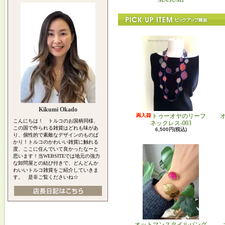
MASUMI
Kikumi Okado
トゥーオヤのリーフ
こんにちは！ トルコのお国柄同様、
ネックレス-003
この国で作られる雑貨はどれも味があ
6,500円(税込)
り、個性的で素敵なデザインのものば
かり！トルコのかわいい雑貨に触れる
度、ここに住んでいて良かったなーと
思います！当WEBSITEでは地元の強力
な卸問屋との結び付きで、どんどんか
わいいトルコ雑貨をご紹介していきま
す。 是非ご覧くださいね☆
オットマンスタイルバング