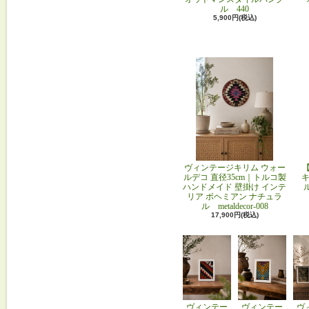
ル 440
5,900円(税込)
ヴィンテージキリム ウォー
ルデコ 直径35cm｜トルコ製
キ
ハンドメイド 壁掛け インテ
リア ボヘミアン ナチュラ
ル metaldecor-008
17,900円(税込)
ヴィンテー
ヴィンテー
ヴ