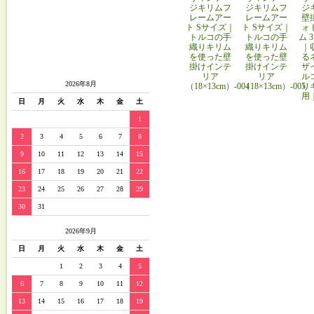
ジキリムフ
ジキリムフ
ジ
レームアー
レームアー
壁
ト Sサイズ｜
ト Sサイズ｜
ォ
トルコの手
トルコの手
ム 
織りキリム
織りキリム
｜
を使った壁
を使った壁
る
掛けインテ
掛けインテ
ザ
リア
リア
ル
2026年8月
（18×13cm）-004
（18×13cm）-005
り
用
日
月
火
水
木
金
土
1
2
3
4
5
6
7
8
9
10
11
12
13
14
15
16
17
18
19
20
21
22
23
24
25
26
27
28
29
30
31
2026年9月
日
月
火
水
木
金
土
1
2
3
4
5
6
7
8
9
10
11
12
13
14
15
16
17
18
19