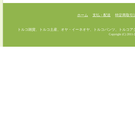
ホーム
支払・配送
特定商取引
トルコ雑貨、トルコ土産、オヤ・イーネオヤ、トルコパンツ、トルコアクセ
Copyright (C) 2011-