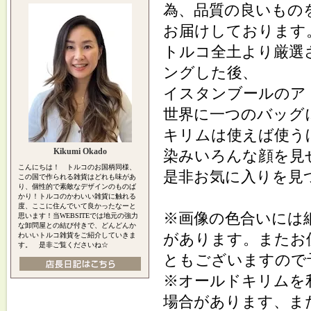
為、品質の良いもの
お届けしております
トルコ全土より厳選
ングした後、
イスタンブールのア
世界に一つのバッグ
キリムは使えば使う
Kikumi Okado
染みいろんな顔を見
こんにちは！ トルコのお国柄同様、
是非お気に入りを見
この国で作られる雑貨はどれも味があ
り、個性的で素敵なデザインのものば
かり！トルコのかわいい雑貨に触れる
度、ここに住んでいて良かったなーと
※画像の色合いには
思います！当WEBSITEでは地元の強力
な卸問屋との結び付きで、どんどんか
があります。またお
わいいトルコ雑貨をご紹介していきま
す。 是非ご覧くださいね☆
ともございますので
※オールドキリムを
場合があります、ま