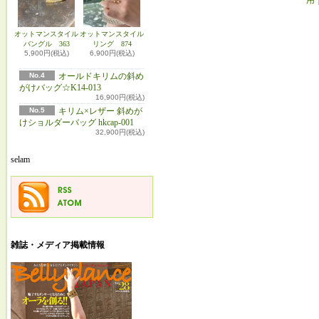
オットマンスタイル
オットマンスタイル
バングル 363
リング 874
5,900円(税込)
6,900円(税込)
No.4
オールドキリムの斜め
がけバッグ☆K14-013
16,900円(税込)
No.5
キリム×レザー 斜めが
けショルダーバッグ hkcap-001
32,900円(税込)
selam
雑誌・メディア掲載情報