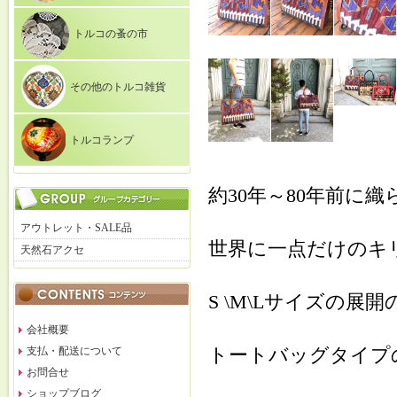
トルコの蚤の市
その他のトルコ雑貨
トルコランプ
約30年～80年前に
アウトレット・SALE品
世界に一点だけのキ
天然石アクセ
S \M\Lサイズの展
会社概要
トートバッグタイプ
支払・配送について
お問合せ
ショップブログ