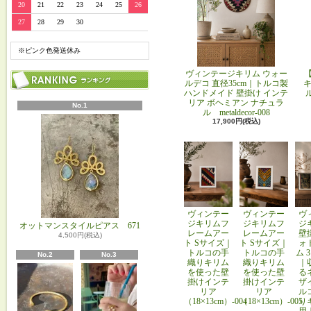
20
21
22
23
24
25
26
27
28
29
30
※ピンク色発送休み
ヴィンテージキリム ウォー
ルデコ 直径35cm｜トルコ製
キ
ハンドメイド 壁掛け インテ
リア ボヘミアン ナチュラ
No.1
ル metaldecor-008
17,900円(税込)
ヴィンテー
ヴィンテー
ヴ
ジキリムフ
ジキリムフ
ジ
オットマンスタイルピアス 671
レームアー
レームアー
壁
4,500円(税込)
ト Sサイズ｜
ト Sサイズ｜
ォ
トルコの手
トルコの手
ム 
No.2
No.3
織りキリム
織りキリム
｜
を使った壁
を使った壁
る
掛けインテ
掛けインテ
ザ
リア
リア
ル
（18×13cm）-004
（18×13cm）-005
り
用