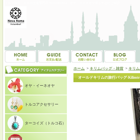
トルコ雑貨・トルコ土産専門店 NOVAROMA オヤ・イーネオヤ等を中心にご紹介
ホーム
>
キリムバッグ・雑貨
>
キリム
オールドキリムの旅行バッグ-Kilimtrav
オヤ・イーネオヤ
トルコアクセサリー
ターコイズ（トルコ石）