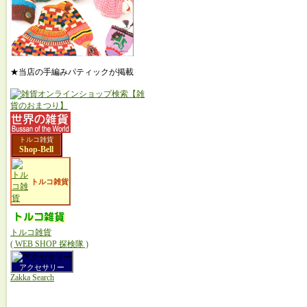
★当店の手編みパティックが掲載
トルコ雑貨
Shop-Bell
トルコ雑貨
トルコ雑貨
( WEB SHOP 探検隊 )
アクセサリー
Zakka Search