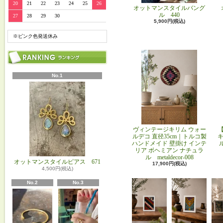
20
21
22
23
24
25
26
オットマンスタイルバング
ル 440
27
28
29
30
5,900円(税込)
※ピンク色発送休み
No.1
ヴィンテージキリム ウォー
ルデコ 直径35cm｜トルコ製
キ
ハンドメイド 壁掛け インテ
リア ボヘミアン ナチュラ
ル metaldecor-008
オットマンスタイルピアス 671
17,900円(税込)
4,500円(税込)
No.2
No.3