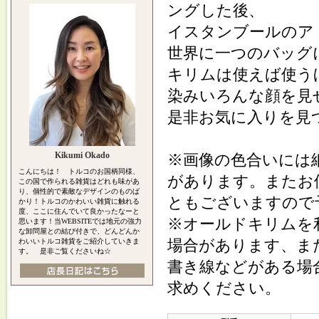
ングした後、
イスタンブールのア
世界に一つのバッグ
キリムは使えば使う
染みいろんな顔を見
是非お気に入りを見
Kikumi Okado
※画像の色合いには
こんにちは！ トルコのお国柄同様、
があります。またお
この国で作られる雑貨はどれも味があ
り、個性的で素敵なデザインのものば
ともございますので
かり！トルコのかわいい雑貨に触れる
度、ここに住んでいて良かったなーと
※オールドキリムを
思います！当WEBSITEでは地元の強力
な卸問屋との結び付きで、どんどんか
場合があります、ま
わいいトルコ雑貨をご紹介していきま
す。 是非ご覧くださいね☆
書き線などがある場
求めください。