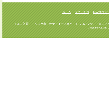
ホーム
支払・配送
特定商取引
トルコ雑貨、トルコ土産、オヤ・イーネオヤ、トルコパンツ、トルコアクセ
Copyright (C) 2011-