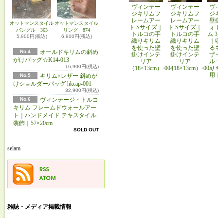
ヴィンテー
ヴィンテー
ヴ
ジキリムフ
ジキリムフ
ジ
レームアー
レームアー
壁
オットマンスタイル
オットマンスタイル
ト Sサイズ｜
ト Sサイズ｜
ォ
バングル 363
リング 874
トルコの手
トルコの手
ム 
5,900円(税込)
6,900円(税込)
織りキリム
織りキリム
｜
を使った壁
を使った壁
る
No.4
オールドキリムの斜め
掛けインテ
掛けインテ
ザ
がけバッグ☆K14-013
リア
リア
ル
16,900円(税込)
（18×13cm）-004
（18×13cm）-005
り
用
No.5
キリム×レザー 斜めが
けショルダーバッグ hkcap-001
32,900円(税込)
No.6
ヴィンテージ・トルコ
キリム フレームドウォールアー
ト｜ハンドメイド テキスタイル
装飾｜57×20cm
SOLD OUT
selam
雑誌・メディア掲載情報