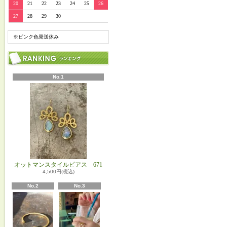
20
21
22
23
24
25
26
27
28
29
30
※ピンク色発送休み
No.1
オットマンスタイルピアス 671
4,500円(税込)
No.2
No.3