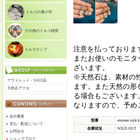
トルコの蚤の市
その他のトルコ雑貨
注意を払っておりま
トルコランプ
またお使いのモニタ
ざいます。
※天然石は、素材の
アウトレット・SALE品
ます。また天然の形
天然石アクセ
る場合もございます
なりますので、予め
会社概要
型番
ottoman style 
支払・配送について
在庫状況
SOLD OUT
お問合せ
ショップブログ