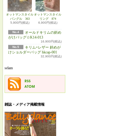
オットマンスタイル
オットマンスタイル
バングル 363
リング 874
5,900円(税込)
6,900円(税込)
No.4
オールドキリムの斜め
がけバッグ☆K14-013
16,900円(税込)
No.5
キリム×レザー 斜めが
けショルダーバッグ hkcap-001
32,900円(税込)
selam
雑誌・メディア掲載情報