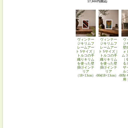
17,900円(税込)
ヴィンテー
ヴィンテー
ヴ
ジキリムフ
ジキリムフ
ジ
レームアー
レームアー
壁
ト Sサイズ｜
ト Sサイズ｜
ォ
トルコの手
トルコの手
ム 
織りキリム
織りキリム
｜
を使った壁
を使った壁
る
掛けインテ
掛けインテ
ザ
リア
リア
ル
（18×13cm）-004
（18×13cm）-005
り
用