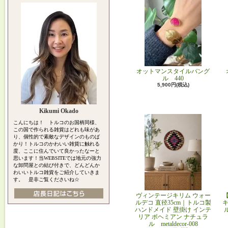
オットマンスタイルバング
ル 440
5,900円(税込)
Kikumi Okado
こんにちは！ トルコのお国柄同様、
この国で作られる雑貨はどれも味があ
り、個性的で素敵なデザインのものば
かり！トルコのかわいい雑貨に触れる
度、ここに住んでいて良かったなーと
思います！当WEBSITEでは地元の強力
な卸問屋との結び付きで、どんどんか
わいいトルコ雑貨をご紹介していきま
す。 是非ご覧くださいね☆
ヴィンテージキリム ウォー
ルデコ 直径35cm｜トルコ製
キ
ハンドメイド 壁掛け インテ
リア ボヘミアン ナチュラ
ル metaldecor-008