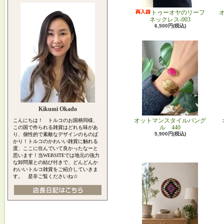
トゥーオヤのリーフ
ネックレス-003
6,500円(税込)
Kikumi Okado
オットマンスタイルバング
こんにちは！ トルコのお国柄同様、
ル 440
この国で作られる雑貨はどれも味があ
5,900円(税込)
り、個性的で素敵なデザインのものば
かり！トルコのかわいい雑貨に触れる
度、ここに住んでいて良かったなーと
思います！当WEBSITEでは地元の強力
な卸問屋との結び付きで、どんどんか
わいいトルコ雑貨をご紹介していきま
す。 是非ご覧くださいね☆