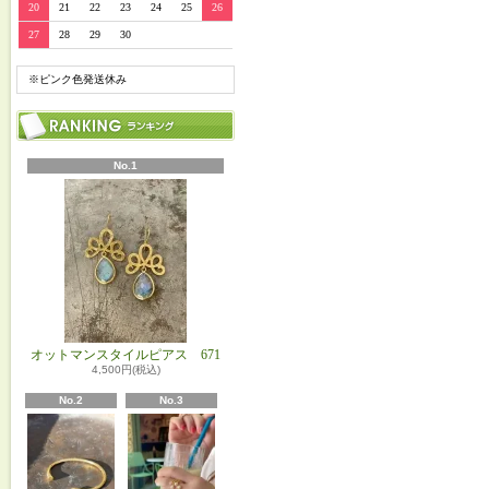
20
21
22
23
24
25
26
27
28
29
30
※ピンク色発送休み
No.1
オットマンスタイルピアス 671
4,500円(税込)
No.2
No.3