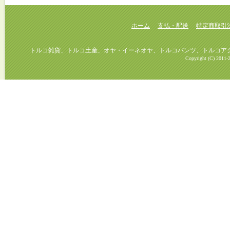
ホーム
支払・配送
特定商取引
トルコ雑貨、トルコ土産、オヤ・イーネオヤ、トルコパンツ、トルコアクセ
Copyright (C) 2011-