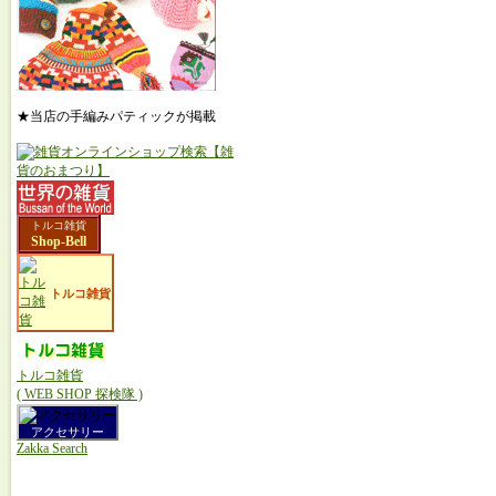
★当店の手編みパティックが掲載
トルコ雑貨
Shop-Bell
トルコ雑貨
トルコ雑貨
( WEB SHOP 探検隊 )
アクセサリー
Zakka Search