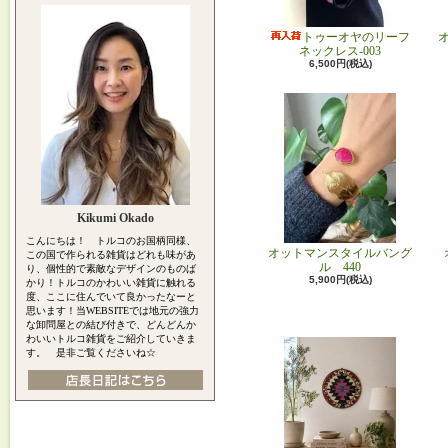
トゥーオヤのリーフ
ネックレス-003
6,500円(税込)
Kikumi Okado
こんにちは！ トルコのお国柄同様、
オットマンスタイルバング
この国で作られる雑貨はどれも味があ
ル 440
り、個性的で素敵なデザインのものば
5,900円(税込)
かり！トルコのかわいい雑貨に触れる
度、ここに住んでいて良かったなーと
思います！当WEBSITEでは地元の強力
な卸問屋との結び付きで、どんどんか
わいいトルコ雑貨をご紹介していきま
す。 是非ご覧くださいね☆