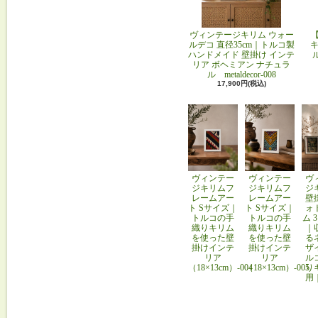
ヴィンテージキリム ウォー
ルデコ 直径35cm｜トルコ製
キ
ハンドメイド 壁掛け インテ
リア ボヘミアン ナチュラ
ル metaldecor-008
17,900円(税込)
ヴィンテー
ヴィンテー
ヴ
ジキリムフ
ジキリムフ
ジ
レームアー
レームアー
壁
ト Sサイズ｜
ト Sサイズ｜
ォ
トルコの手
トルコの手
ム 
織りキリム
織りキリム
｜
を使った壁
を使った壁
る
掛けインテ
掛けインテ
ザ
リア
リア
ル
（18×13cm）-004
（18×13cm）-005
り
用