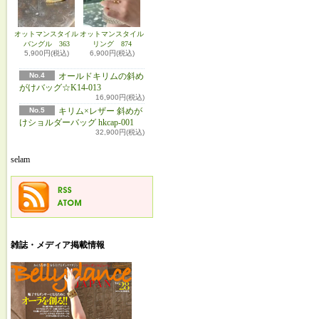
オットマンスタイル
オットマンスタイル
バングル 363
リング 874
5,900円(税込)
6,900円(税込)
No.4
オールドキリムの斜め
がけバッグ☆K14-013
16,900円(税込)
No.5
キリム×レザー 斜めが
けショルダーバッグ hkcap-001
32,900円(税込)
selam
雑誌・メディア掲載情報