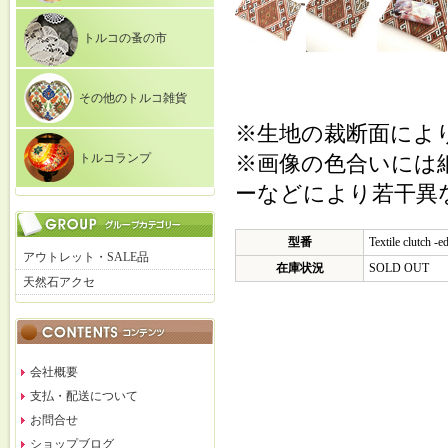
トルコの蚤の市
その他のトルコ雑貨
※生地の裁断面によ
トルコランプ
※画像の色合いには
ーなどにより若干異
型番
Textile clutch -
アウトレット・SALE品
在庫状況
SOLD OUT
天然石アクセ
会社概要
支払・配送について
お問合せ
ショップブログ