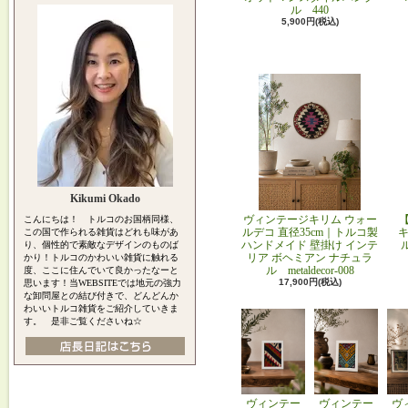
ル 440
5,900円(税込)
Kikumi Okado
ヴィンテージキリム ウォー
こんにちは！ トルコのお国柄同様、
ルデコ 直径35cm｜トルコ製
キ
この国で作られる雑貨はどれも味があ
ハンドメイド 壁掛け インテ
り、個性的で素敵なデザインのものば
リア ボヘミアン ナチュラ
かり！トルコのかわいい雑貨に触れる
ル metaldecor-008
度、ここに住んでいて良かったなーと
17,900円(税込)
思います！当WEBSITEでは地元の強力
な卸問屋との結び付きで、どんどんか
わいいトルコ雑貨をご紹介していきま
す。 是非ご覧くださいね☆
ヴィンテー
ヴィンテー
ヴ