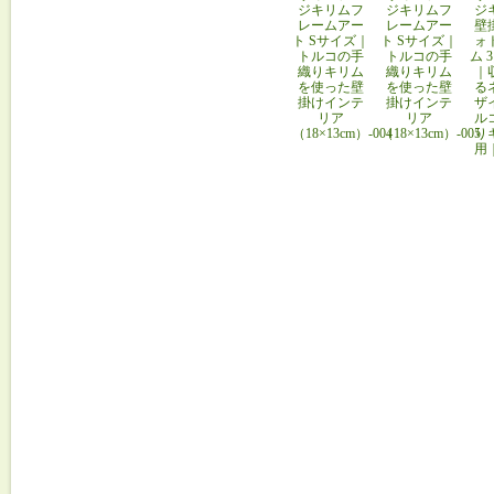
ジキリムフ
ジキリムフ
ジ
レームアー
レームアー
壁
ト Sサイズ｜
ト Sサイズ｜
ォ
トルコの手
トルコの手
ム 
織りキリム
織りキリム
｜
を使った壁
を使った壁
る
掛けインテ
掛けインテ
ザ
リア
リア
ル
（18×13cm）-004
（18×13cm）-005
り
用