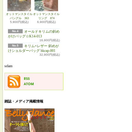
オットマンスタイル
オットマンスタイル
バングル 363
リング 874
5,900円(税込)
6,900円(税込)
No.4
オールドキリムの斜め
がけバッグ☆K14-013
16,900円(税込)
No.5
キリム×レザー 斜めが
けショルダーバッグ hkcap-001
32,900円(税込)
selam
雑誌・メディア掲載情報