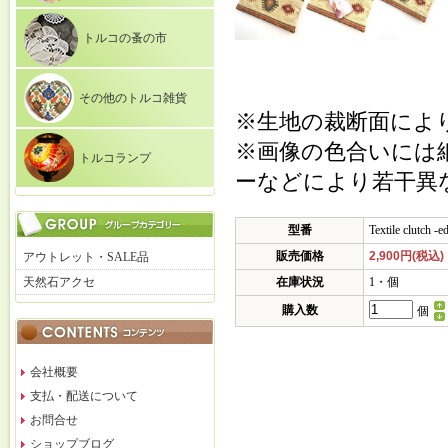
トルコの蚤の市
その他のトルコ雑貨
※生地の裁断面によ
※画像の色合いには
トルコランプ
ーなどにより若干異
型番
Textile clutch -
販売価格
2,900円(税込)
アウトレット・SALE品
天然石アクセ
在庫状況
1・個
購入数
個
会社概要
支払・配送について
お問合せ
ショップブログ