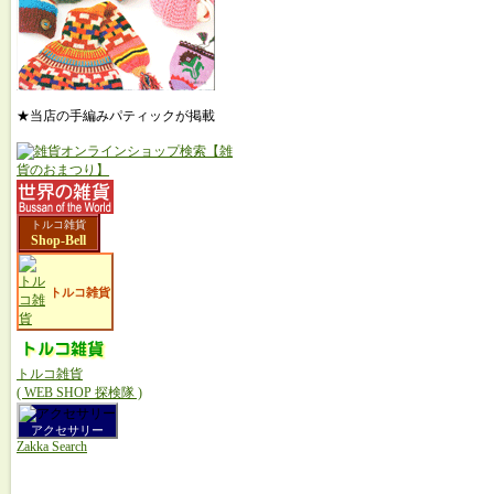
★当店の手編みパティックが掲載
トルコ雑貨
Shop-Bell
トルコ雑貨
トルコ雑貨
( WEB SHOP 探検隊 )
アクセサリー
Zakka Search