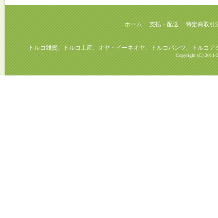
ホーム
支払・配送
特定商取引
トルコ雑貨、トルコ土産、オヤ・イーネオヤ、トルコパンツ、トルコアクセ
Copyright (C) 2011-