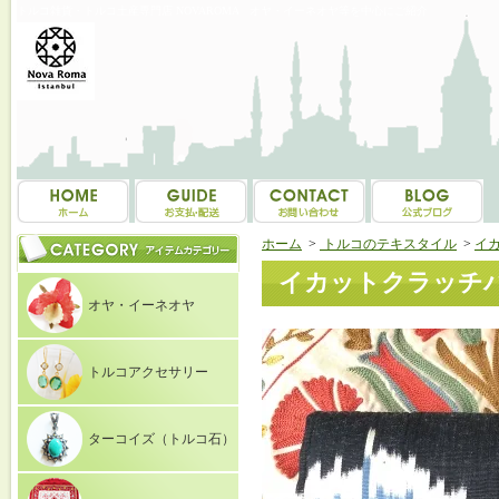
トルコ雑貨・トルコ土産専門店 NOVAROMA オヤ・イーネオヤ等を中心にご紹介
ホーム
>
トルコのテキスタイル
>
イ
イカットクラッチバッグ-
オヤ・イーネオヤ
トルコアクセサリー
ターコイズ（トルコ石）