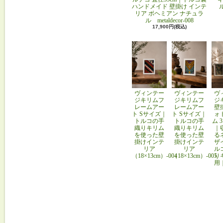
ハンドメイド 壁掛け インテ
リア ボヘミアン ナチュラ
ル metaldecor-008
17,900円(税込)
ヴィンテー
ヴィンテー
ヴ
ジキリムフ
ジキリムフ
ジ
レームアー
レームアー
壁
ト Sサイズ｜
ト Sサイズ｜
ォ
トルコの手
トルコの手
ム 
織りキリム
織りキリム
｜
を使った壁
を使った壁
る
掛けインテ
掛けインテ
ザ
リア
リア
ル
（18×13cm）-004
（18×13cm）-005
り
用