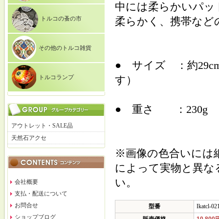
中には柔らかいパッ
トルコの蚤の市
柔らかく、携帯など
その他のトルコ雑貨
● サイズ ：約29
トルコランプ
す）
● 重さ ：230g
アウトレット・SALE品
天然石アクセ
※画像の色合いには
によって実物と異な
い。
会社概要
支払・配送について
お問合せ
型番
Ikatcl-02
ショップブログ