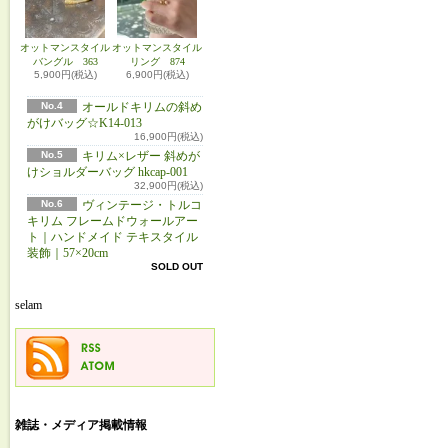
オットマンスタイル
オットマンスタイル
バングル 363
リング 874
5,900円(税込)
6,900円(税込)
No.4
オールドキリムの斜め
がけバッグ☆K14-013
16,900円(税込)
No.5
キリム×レザー 斜めが
けショルダーバッグ hkcap-001
32,900円(税込)
No.6
ヴィンテージ・トルコ
キリム フレームドウォールアー
ト｜ハンドメイド テキスタイル
装飾｜57×20cm
SOLD OUT
selam
雑誌・メディア掲載情報