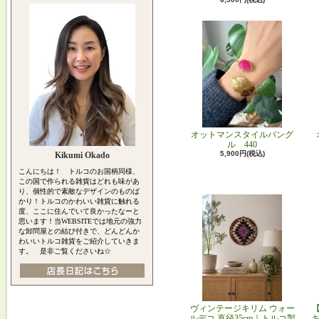
オットマンスタイルバング
ル 440
5,900円(税込)
Kikumi Okado
こんにちは！ トルコのお国柄同様、
この国で作られる雑貨はどれも味があ
り、個性的で素敵なデザインのものば
かり！トルコのかわいい雑貨に触れる
度、ここに住んでいて良かったなーと
思います！当WEBSITEでは地元の強力
な卸問屋との結び付きで、どんどんか
わいいトルコ雑貨をご紹介していきま
す。 是非ご覧くださいね☆
ヴィンテージキリム ウォー
ルデコ 直径35cm｜トルコ製
キ