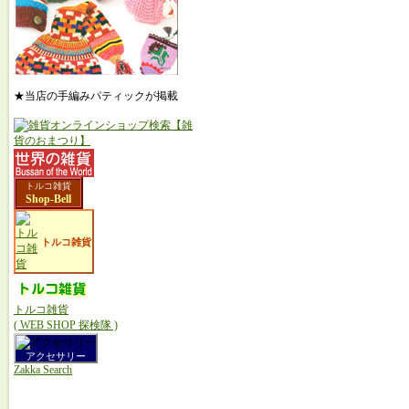
★当店の手編みパティックが掲載
トルコ雑貨
Shop-Bell
トルコ雑貨
トルコ雑貨
( WEB SHOP 探検隊 )
アクセサリー
Zakka Search