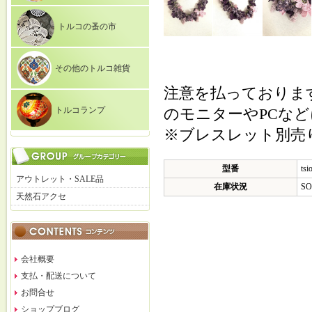
トルコの蚤の市
その他のトルコ雑貨
注意を払っておりま
トルコランプ
のモニターやPCな
※ブレスレット別売
型番
tsi
アウトレット・SALE品
在庫状況
SO
天然石アクセ
会社概要
支払・配送について
お問合せ
ショップブログ