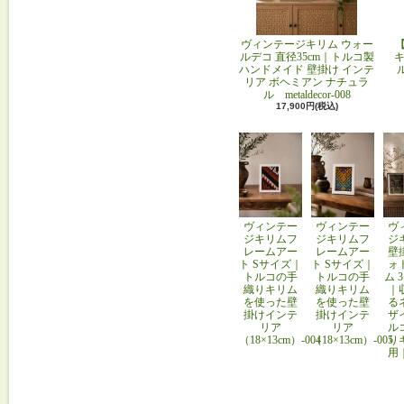
ヴィンテージキリム ウォー
ルデコ 直径35cm｜トルコ製
キ
ハンドメイド 壁掛け インテ
リア ボヘミアン ナチュラ
ル metaldecor-008
17,900円(税込)
ヴィンテー
ヴィンテー
ヴ
ジキリムフ
ジキリムフ
ジ
レームアー
レームアー
壁
ト Sサイズ｜
ト Sサイズ｜
ォ
トルコの手
トルコの手
ム 
織りキリム
織りキリム
｜
を使った壁
を使った壁
る
掛けインテ
掛けインテ
ザ
リア
リア
ル
（18×13cm）-004
（18×13cm）-005
り
用