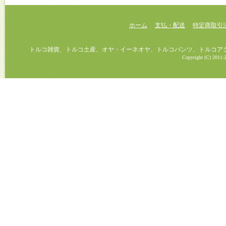
ホーム
支払・配送
特定商取引
トルコ雑貨、トルコ土産、オヤ・イーネオヤ、トルコパンツ、トルコアクセ
Copyright (C) 2011-