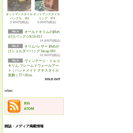
オットマンスタイル
オットマンスタイル
バングル 363
リング 874
5,900円(税込)
6,900円(税込)
No.4
オールドキリムの斜め
がけバッグ☆K14-013
16,900円(税込)
No.5
キリム×レザー 斜めが
けショルダーバッグ hkcap-001
32,900円(税込)
No.6
ヴィンテージ・トルコ
キリム フレームドウォールアー
ト｜ハンドメイド テキスタイル
装飾｜57×20cm
SOLD OUT
selam
雑誌・メディア掲載情報