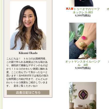
トゥーオヤのリーフ
ネックレス-003
6,500円(税込)
Kikumi Okado
こんにちは！ トルコのお国柄同様、
オットマンスタイルバング
この国で作られる雑貨はどれも味があ
ル 440
り、個性的で素敵なデザインのものば
5,900円(税込)
かり！トルコのかわいい雑貨に触れる
度、ここに住んでいて良かったなーと
思います！当WEBSITEでは地元の強力
な卸問屋との結び付きで、どんどんか
わいいトルコ雑貨をご紹介していきま
す。 是非ご覧くださいね☆