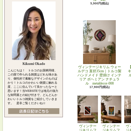
5,900円(税込)
Kikumi Okado
ヴィンテージキリム ウォー
こんにちは！ トルコのお国柄同様、
ルデコ 直径35cm｜トルコ製
キ
この国で作られる雑貨はどれも味があ
ハンドメイド 壁掛け インテ
り、個性的で素敵なデザインのものば
リア ボヘミアン ナチュラ
かり！トルコのかわいい雑貨に触れる
ル metaldecor-008
度、ここに住んでいて良かったなーと
17,900円(税込)
思います！当WEBSITEでは地元の強力
な卸問屋との結び付きで、どんどんか
わいいトルコ雑貨をご紹介していきま
す。 是非ご覧くださいね☆
ヴィンテー
ヴィンテー
ヴ
ジキリムフ
ジキリムフ
ジ