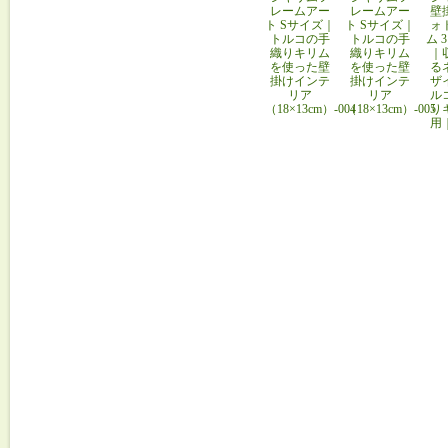
レームアー
レームアー
壁
ト Sサイズ｜
ト Sサイズ｜
ォ
トルコの手
トルコの手
ム 
織りキリム
織りキリム
｜
を使った壁
を使った壁
る
掛けインテ
掛けインテ
ザ
リア
リア
ル
（18×13cm）-004
（18×13cm）-005
り
用