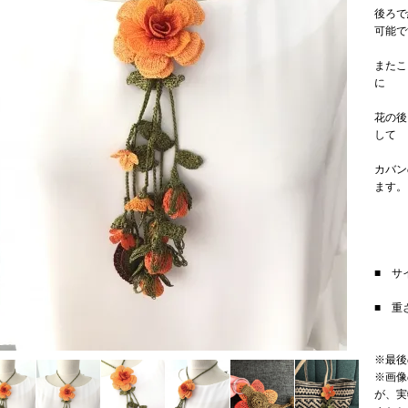
後ろで
可能で
またこ
に
花の後
して
カバン
ます。
■ サイ
■ 重
※最後
※画像
が、実