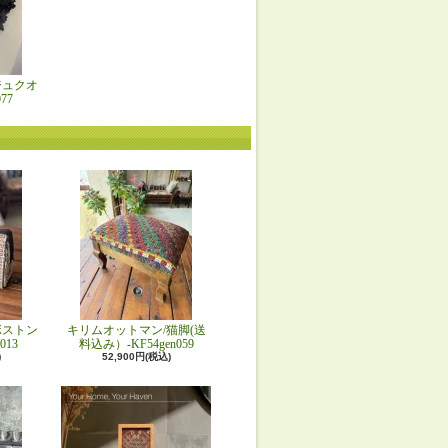
ジュクオ
77
ボストン
キリムオットマン/猫脚(送
013
料込み）-KF54gen059
)
52,900円(税込)