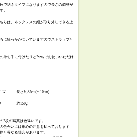
紐で結ぶタイプになりますので長さの調整が
す。
ちらは、ネックレスの紐が取り外しできる上
ろに輪っかがついていますのでストラップと
の持ち手に付けたりと2wayでお使いいただけ
ズ ： 長さ約85cm(+-10cm)
さ ： 約150g
の2枚の写真は色違いです。
の色合いには細心の注意を払っております
物と異なる場合があります。