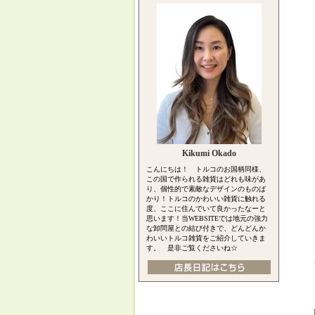
Kikumi Okado
こんにちは！ トルコのお国柄同様、
この国で作られる雑貨はどれも味があ
り、個性的で素敵なデザインのものば
かり！トルコのかわいい雑貨に触れる
度、ここに住んでいて良かったなーと
思います！当WEBSITEでは地元の強力
な卸問屋との結び付きで、どんどんか
わいいトルコ雑貨をご紹介していきま
す。 是非ご覧くださいね☆