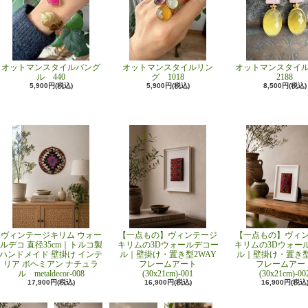
オットマンスタイルバング
オットマンスタイルリン
オットマンスタイ
ル 440
グ 1018
2188
5,900円(税込)
5,900円(税込)
8,500円(税込)
ヴィンテージキリム ウォー
【一点もの】ヴィンテージ
【一点もの】ヴィ
ルデコ 直径35cm｜トルコ製
キリムの3Dウォールデコー
キリムの3Dウォー
ハンドメイド 壁掛け インテ
ル｜壁掛け・置き型2WAY
ル｜壁掛け・置き型
リア ボヘミアン ナチュラ
フレームアート
フレームアー
ル metaldecor-008
(30x21cm)-001
(30x21cm)-00
17,900円(税込)
16,900円(税込)
16,900円(税込