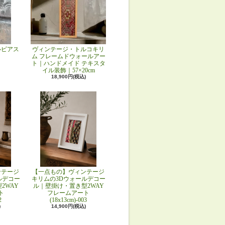
ルピアス
ヴィンテージ・トルコキリ
ム フレームドウォールアー
ト｜ハンドメイド テキスタ
イル装飾｜57×20cm
18,900円(税込)
ンテージ
【一点もの】ヴィンテージ
ルデコー
キリムの3Dウォールデコー
2WAY
ル｜壁掛け・置き型2WAY
ト
フレームアート
2
(18x13cm)-003
)
14,900円(税込)