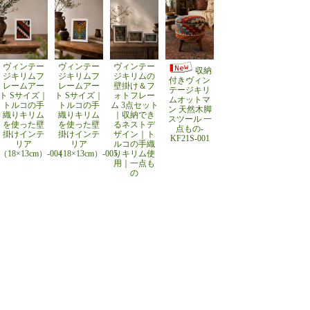
ヴィンテー
ヴィンテー
ヴィンテー
収納
ジキリムフ
ジキリムフ
ジキリムの
付きヴィン
レームアー
レームアー
壁掛け＆フ
テージキリ
ト Sサイズ｜
ト Sサイズ｜
ォトフレー
ムオットマ
トルコの手
トルコの手
ム 3点セット
ン 天然木脚
織りキリム
織りキリム
｜収納でき
スツール 一
を使った壁
を使った壁
るネストデ
点もの-
掛けインテ
掛けインテ
ザイン｜ト
KF21S-001
リア
リア
ルコの手織
（18×13cm）-004
（18×13cm）-005
りキリム使
用｜一点も
の