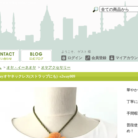
イーネオヤ等を中心にご紹介
ようこそ、 ゲスト 様
ログイン
会員登録
マイアカウン
ム
>
オヤ・イーネオヤ
>
オヤアクセサリー
wayオヤネックレス(ストラップにも) -s2way009
華やか
丁寧に
手間暇
普段使
め！