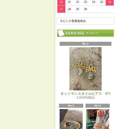
20
21
22
23
24
25
26
27
28
29
30
※ピンク色発送休み
No.1
オットマンスタイルピアス 671
4,500円(税込)
No.2
No.3