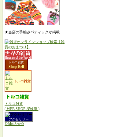
★当店の手編みパティックが掲載
トルコ雑貨
Shop-Bell
トルコ雑貨
トルコ雑貨
( WEB SHOP 探検隊 )
アクセサリー
Zakka Search