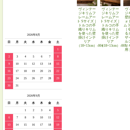
ヴィンテー
ヴィンテー
ヴ
ジキリムフ
ジキリムフ
ジ
レームアー
レームアー
壁
ト Sサイズ｜
ト Sサイズ｜
ォ
トルコの手
トルコの手
ム 
織りキリム
織りキリム
｜
を使った壁
を使った壁
る
2026年8月
掛けインテ
掛けインテ
ザ
リア
リア
ル
日
月
火
水
木
金
土
（18×13cm）-004
（18×13cm）-005
り
用
1
2
3
4
5
6
7
8
9
10
11
12
13
14
15
16
17
18
19
20
21
22
23
24
25
26
27
28
29
30
31
2026年9月
日
月
火
水
木
金
土
1
2
3
4
5
6
7
8
9
10
11
12
13
14
15
16
17
18
19