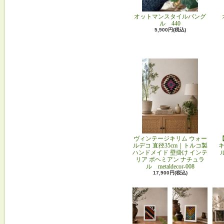
オットマンスタイルバング
ル 440
5,900円(税込)
ヴィンテージキリム ウォー
ルデコ 直径35cm｜トルコ製
キ
ハンドメイド 壁掛け インテ
リア ボヘミアン ナチュラ
ル metaldecor-008
17,900円(税込)