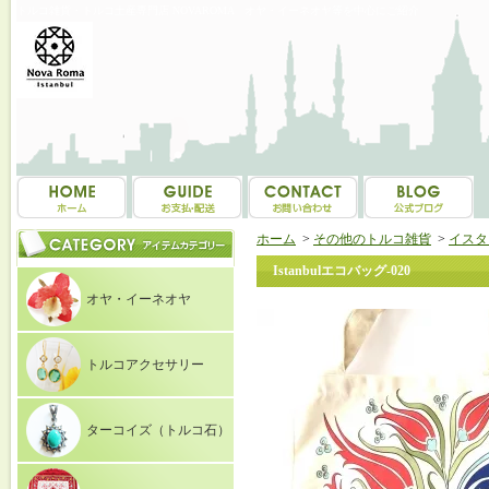
トルコ雑貨・トルコ土産専門店 NOVAROMA オヤ・イーネオヤ等を中心にご紹介
ホーム
>
その他のトルコ雑貨
>
イスタ
Istanbulエコバッグ-020
オヤ・イーネオヤ
トルコアクセサリー
ターコイズ（トルコ石）