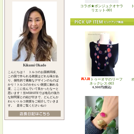
コラボ★ボンジュクオヤラ
リエット-001
Kikumi Okado
こんにちは！ トルコのお国柄同様、
この国で作られる雑貨はどれも味があ
トゥーオヤのリーフ
り、個性的で素敵なデザインのものば
ネックレス-003
かり！トルコのかわいい雑貨に触れる
6,500円(税込)
度、ここに住んでいて良かったなーと
思います！当WEBSITEでは地元の強力
な卸問屋との結び付きで、どんどんか
わいいトルコ雑貨をご紹介していきま
す。 是非ご覧くださいね☆