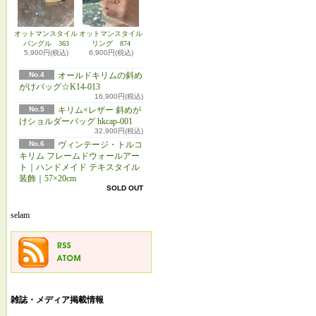
オットマンスタイル
オットマンスタイル
バングル 363
リング 874
5,900円(税込)
6,900円(税込)
No.4
オールドキリムの斜め
がけバッグ☆K14-013
16,900円(税込)
No.5
キリム×レザー 斜めが
けショルダーバッグ hkcap-001
32,900円(税込)
No.6
ヴィンテージ・トルコ
キリム フレームドウォールアー
ト｜ハンドメイド テキスタイル
装飾｜57×20cm
SOLD OUT
selam
雑誌・メディア掲載情報