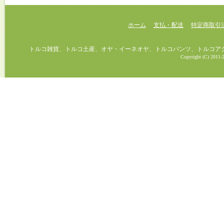
ホーム
支払・配送
特定商取引
トルコ雑貨、トルコ土産、オヤ・イーネオヤ、トルコパンツ、トルコアクセ
Copyright (C) 2011-