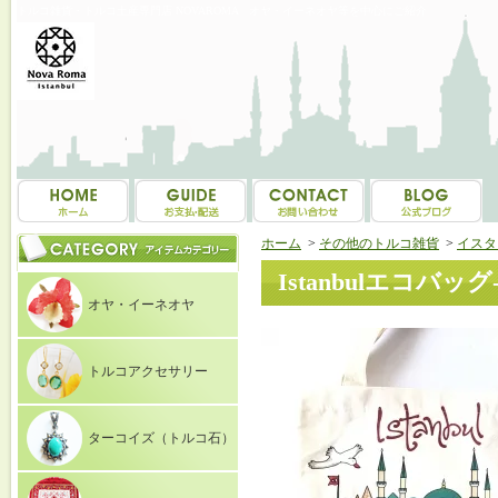
トルコ雑貨・トルコ土産専門店 NOVAROMA オヤ・イーネオヤ等を中心にご紹介
ホーム
>
その他のトルコ雑貨
>
イスタ
Istanbulエコバッグ-
オヤ・イーネオヤ
トルコアクセサリー
ターコイズ（トルコ石）