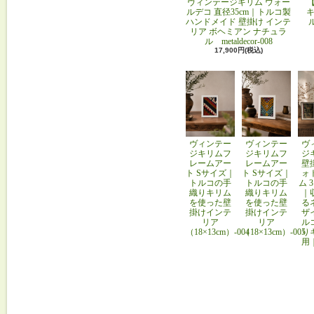
ヴィンテージキリム ウォー
ルデコ 直径35cm｜トルコ製
キ
ハンドメイド 壁掛け インテ
リア ボヘミアン ナチュラ
ル metaldecor-008
17,900円(税込)
ヴィンテー
ヴィンテー
ヴ
ジキリムフ
ジキリムフ
ジ
レームアー
レームアー
壁
ト Sサイズ｜
ト Sサイズ｜
ォ
トルコの手
トルコの手
ム 
織りキリム
織りキリム
｜
を使った壁
を使った壁
る
掛けインテ
掛けインテ
ザ
リア
リア
ル
（18×13cm）-004
（18×13cm）-005
り
用