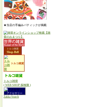
★当店の手編みパティックが掲載
トルコ雑貨
Shop-Bell
トルコ雑貨
トルコ雑貨
( WEB SHOP 探検隊 )
アクセサリー
Zakka Search