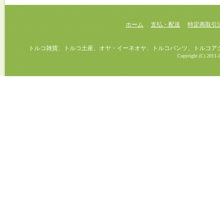
ホーム
支払・配送
特定商取引
トルコ雑貨、トルコ土産、オヤ・イーネオヤ、トルコパンツ、トルコアクセ
Copyright (C) 2011-