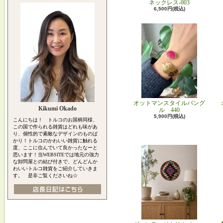
ネックレス-003
6,500円(税込)
オットマンスタイルバング
Kikumi Okado
ル 440
5,900円(税込)
こんにちは！ トルコのお国柄同様、
この国で作られる雑貨はどれも味があ
り、個性的で素敵なデザインのものば
かり！トルコのかわいい雑貨に触れる
度、ここに住んでいて良かったなーと
思います！当WEBSITEでは地元の強力
な卸問屋との結び付きで、どんどんか
わいいトルコ雑貨をご紹介していきま
す。 是非ご覧くださいね☆