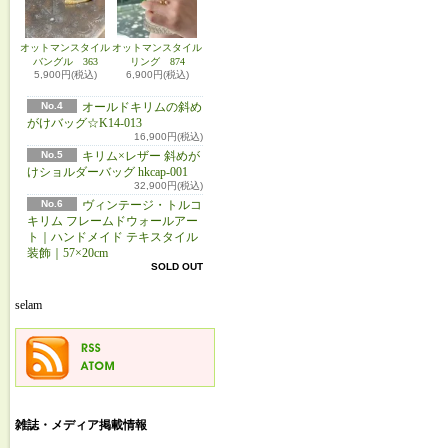
オットマンスタイル
オットマンスタイル
バングル 363
リング 874
5,900円(税込)
6,900円(税込)
No.4
オールドキリムの斜め
がけバッグ☆K14-013
16,900円(税込)
No.5
キリム×レザー 斜めが
けショルダーバッグ hkcap-001
32,900円(税込)
No.6
ヴィンテージ・トルコ
キリム フレームドウォールアー
ト｜ハンドメイド テキスタイル
装飾｜57×20cm
SOLD OUT
selam
雑誌・メディア掲載情報