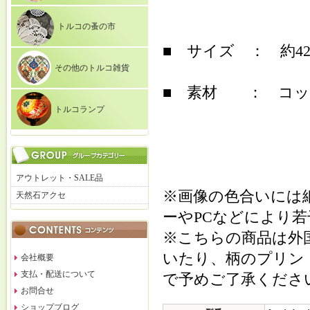
トルコの蚤の市
■ サイズ ： 約42c
その他のトルコ雑貨
■ 素材 ： コット
トルコランプ
アウトレット・SALE品
※画像の色合いには
天然石アクセ
ーやPCなどにより
※こちらの商品は外
いたり、柄のプリン
会社概要
支払・配送について
で予めご了承くださ
お問合せ
ショップブログ