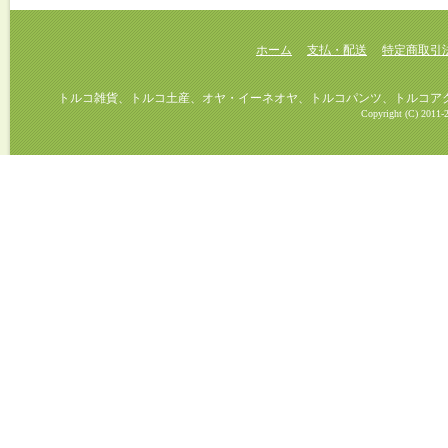
ホーム
支払・配送
特定商取引
トルコ雑貨、トルコ土産、オヤ・イーネオヤ、トルコパンツ、トルコアクセ
Copyright (C) 2011-