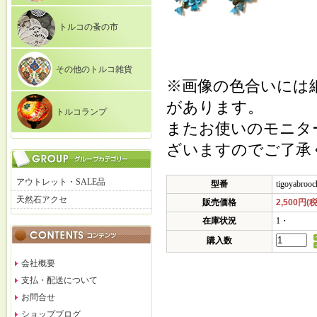
トルコの蚤の市
その他のトルコ雑貨
※画像の色合いには
があります。
トルコランプ
またお使いのモニタ
ざいますのでご了承
アウトレット・SALE品
型番
tigoyabroo
天然石アクセ
販売価格
2,500円(
在庫状況
1・
購入数
会社概要
支払・配送について
お問合せ
ショップブログ