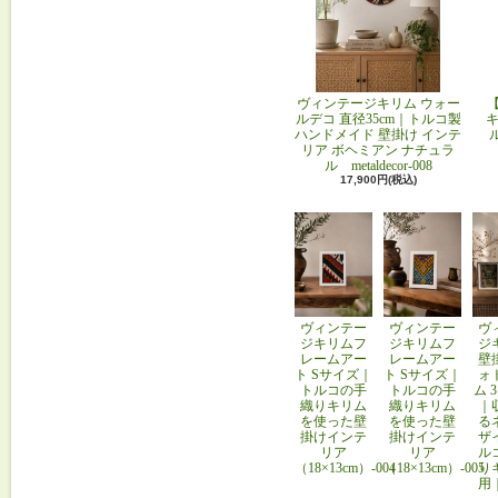
ヴィンテージキリム ウォー
ルデコ 直径35cm｜トルコ製
キ
ハンドメイド 壁掛け インテ
リア ボヘミアン ナチュラ
ル metaldecor-008
17,900円(税込)
ヴィンテー
ヴィンテー
ヴ
ジキリムフ
ジキリムフ
ジ
レームアー
レームアー
壁
ト Sサイズ｜
ト Sサイズ｜
ォ
トルコの手
トルコの手
ム 
織りキリム
織りキリム
｜
を使った壁
を使った壁
る
掛けインテ
掛けインテ
ザ
リア
リア
ル
（18×13cm）-004
（18×13cm）-005
り
用