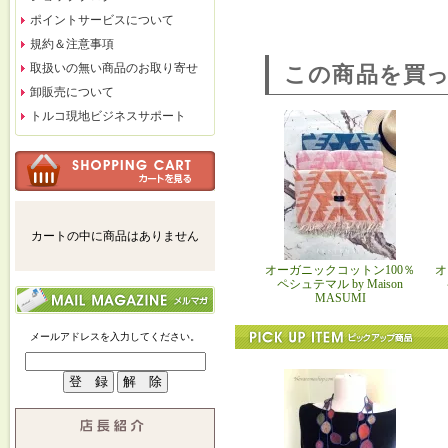
ポイントサービスについて
規約＆注意事項
取扱いの無い商品のお取り寄せ
この商品を買
卸販売について
トルコ現地ビジネスサポート
カートの中に商品はありません
オーガニックコットン100％
オ
ペシュテマル by Maison
MASUMI
メールアドレスを入力してください。