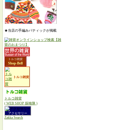
★当店の手編みパティックが掲載
トルコ雑貨
Shop-Bell
トルコ雑貨
トルコ雑貨
( WEB SHOP 探検隊 )
アクセサリー
Zakka Search