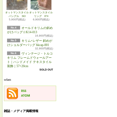
オットマンスタイル
オットマンスタイル
バングル 363
リング 874
5,900円(税込)
6,900円(税込)
No.4
オールドキリムの斜め
がけバッグ☆K14-013
16,900円(税込)
No.5
キリム×レザー 斜めが
けショルダーバッグ hkcap-001
32,900円(税込)
No.6
ヴィンテージ・トルコ
キリム フレームドウォールアー
ト｜ハンドメイド テキスタイル
装飾｜57×20cm
SOLD OUT
selam
雑誌・メディア掲載情報