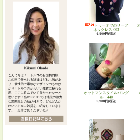
トゥーオヤのリーフ
ネックレス-003
6,500円(税込)
Kikumi Okado
こんにちは！ トルコのお国柄同様、
この国で作られる雑貨はどれも味があ
り、個性的で素敵なデザインのものば
かり！トルコのかわいい雑貨に触れる
オットマンスタイルバング
度、ここに住んでいて良かったなーと
ル 440
思います！当WEBSITEでは地元の強力
5,900円(税込)
な卸問屋との結び付きで、どんどんか
わいいトルコ雑貨をご紹介していきま
す。 是非ご覧くださいね☆