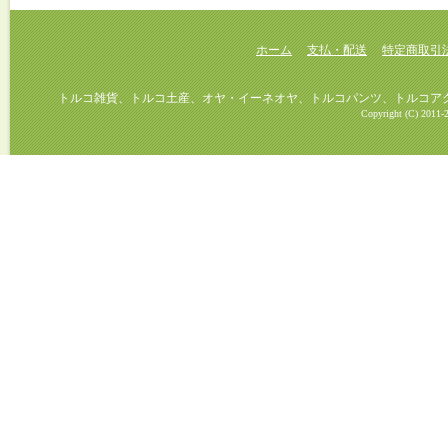
ホーム
支払・配送
特定商取引
トルコ雑貨、トルコ土産、オヤ・イーネオヤ、トルコパンツ、トルコアクセ
Copyright (C) 2011-