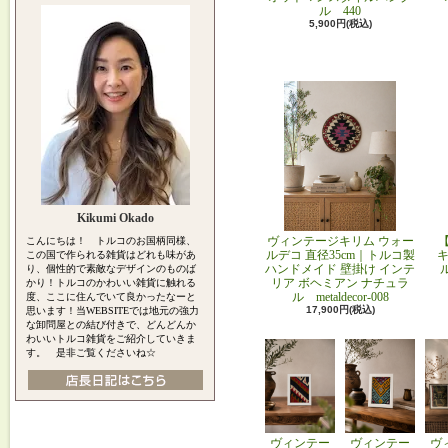
ル 440
5,900円(税込)
Kikumi Okado
ヴィンテージキリム ウォー
こんにちは！ トルコのお国柄同様、
ルデコ 直径35cm｜トルコ製
キ
この国で作られる雑貨はどれも味があ
ハンドメイド 壁掛け インテ
り、個性的で素敵なデザインのものば
リア ボヘミアン ナチュラ
かり！トルコのかわいい雑貨に触れる
ル metaldecor-008
度、ここに住んでいて良かったなーと
17,900円(税込)
思います！当WEBSITEでは地元の強力
な卸問屋との結び付きで、どんどんか
わいいトルコ雑貨をご紹介していきま
す。 是非ご覧くださいね☆
ヴィンテー
ヴィンテー
ヴ