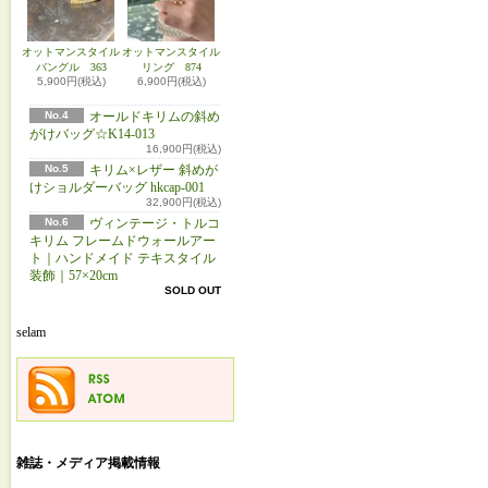
オットマンスタイル
オットマンスタイル
バングル 363
リング 874
5,900円(税込)
6,900円(税込)
No.4
オールドキリムの斜め
がけバッグ☆K14-013
16,900円(税込)
No.5
キリム×レザー 斜めが
けショルダーバッグ hkcap-001
32,900円(税込)
No.6
ヴィンテージ・トルコ
キリム フレームドウォールアー
ト｜ハンドメイド テキスタイル
装飾｜57×20cm
SOLD OUT
selam
雑誌・メディア掲載情報