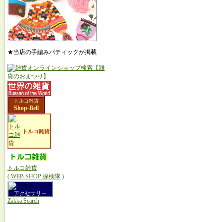
★当店の手編みパティックが掲載
トルコ雑貨
Shop-Bell
トルコ雑貨
トルコ雑貨
( WEB SHOP 探検隊 )
アクセサリー
Zakka Search