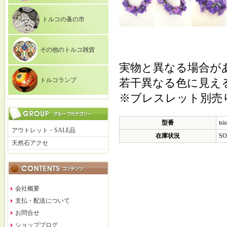
トルコの蚤の市
その他のトルコ雑貨
実物と異なる場合が
トルコランプ
若干異なる色に見え
※ブレスレット別売
型番
tsi
アウトレット・SALE品
在庫状況
SO
天然石アクセ
会社概要
支払・配送について
お問合せ
ショップブログ