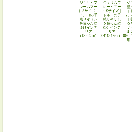
ジキリムフ
ジキリムフ
ジ
レームアー
レームアー
壁
ト Sサイズ｜
ト Sサイズ｜
ォ
トルコの手
トルコの手
ム 
織りキリム
織りキリム
｜
を使った壁
を使った壁
る
掛けインテ
掛けインテ
ザ
リア
リア
ル
（18×13cm）-004
（18×13cm）-005
り
用