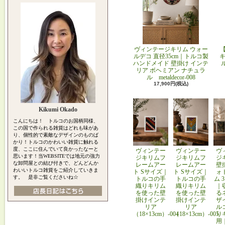
ヴィンテージキリム ウォー
ルデコ 直径35cm｜トルコ製
キ
ハンドメイド 壁掛け インテ
リア ボヘミアン ナチュラ
ル metaldecor-008
17,900円(税込)
Kikumi Okado
こんにちは！ トルコのお国柄同様、
この国で作られる雑貨はどれも味があ
り、個性的で素敵なデザインのものば
かり！トルコのかわいい雑貨に触れる
度、ここに住んでいて良かったなーと
ヴィンテー
ヴィンテー
ヴ
思います！当WEBSITEでは地元の強力
ジキリムフ
ジキリムフ
ジ
な卸問屋との結び付きで、どんどんか
レームアー
レームアー
壁
わいいトルコ雑貨をご紹介していきま
ト Sサイズ｜
ト Sサイズ｜
ォ
す。 是非ご覧くださいね☆
トルコの手
トルコの手
ム 
織りキリム
織りキリム
｜
を使った壁
を使った壁
る
掛けインテ
掛けインテ
ザ
リア
リア
ル
（18×13cm）-004
（18×13cm）-005
り
用