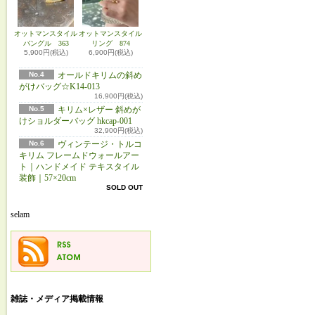
オットマンスタイル
オットマンスタイル
バングル 363
リング 874
5,900円(税込)
6,900円(税込)
No.4
オールドキリムの斜め
がけバッグ☆K14-013
16,900円(税込)
No.5
キリム×レザー 斜めが
けショルダーバッグ hkcap-001
32,900円(税込)
No.6
ヴィンテージ・トルコ
キリム フレームドウォールアー
ト｜ハンドメイド テキスタイル
装飾｜57×20cm
SOLD OUT
selam
雑誌・メディア掲載情報