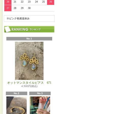
20
21
22
23
24
25
26
27
28
29
30
※ピンク色発送休み
No.1
オットマンスタイルピアス 671
4,500円(税込)
No.2
No.3