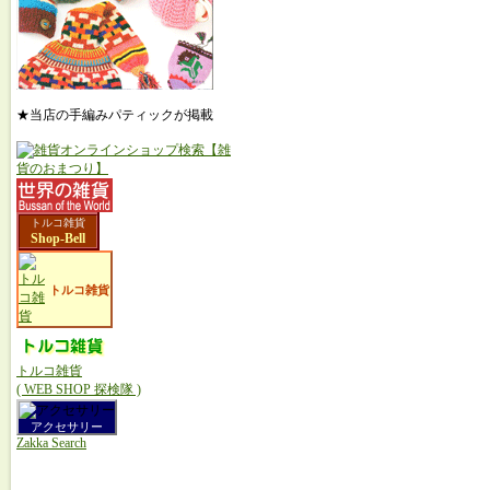
★当店の手編みパティックが掲載
トルコ雑貨
Shop-Bell
トルコ雑貨
トルコ雑貨
( WEB SHOP 探検隊 )
アクセサリー
Zakka Search