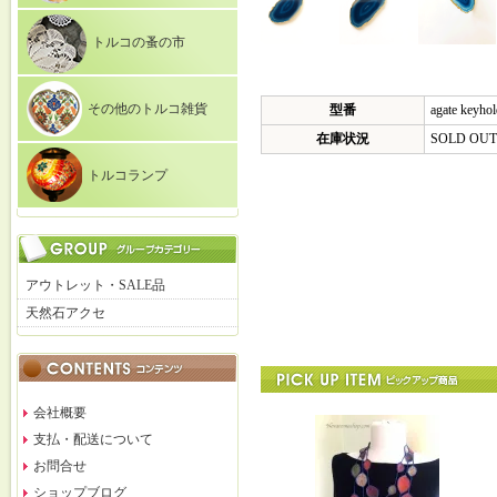
トルコの蚤の市
その他のトルコ雑貨
型番
agate keyho
在庫状況
SOLD OUT
トルコランプ
アウトレット・SALE品
天然石アクセ
会社概要
支払・配送について
お問合せ
ショップブログ