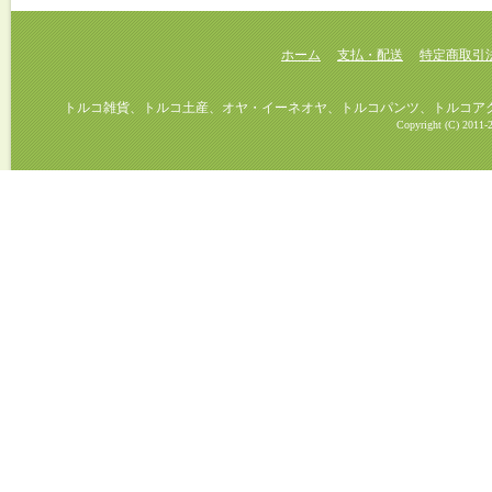
ホーム
支払・配送
特定商取引
トルコ雑貨、トルコ土産、オヤ・イーネオヤ、トルコパンツ、トルコアクセ
Copyright (C) 2011-