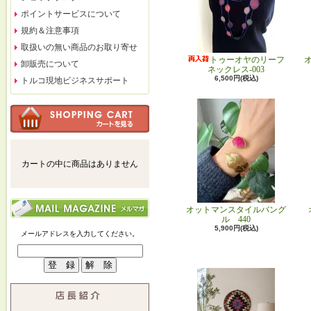
ポイントサービスについて
規約＆注意事項
取扱いの無い商品のお取り寄せ
トゥーオヤのリーフ
卸販売について
ネックレス-003
6,500円(税込)
トルコ現地ビジネスサポート
カートの中に商品はありません
オットマンスタイルバング
ル 440
5,900円(税込)
メールアドレスを入力してください。