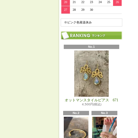
20
21
22
23
24
25
26
27
28
29
30
※ピンク色発送休み
No.1
オットマンスタイルピアス 671
4,500円(税込)
No.2
No.3