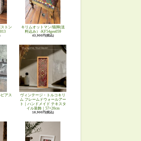
ボストン
キリムオットマン/猫脚(送
013
料込み）-KF54gen059
)
43,900円(税込)
ルピアス
ヴィンテージ・トルコキリ
ム フレームドウォールアー
ト｜ハンドメイド テキスタ
イル装飾｜57×20cm
18,900円(税込)