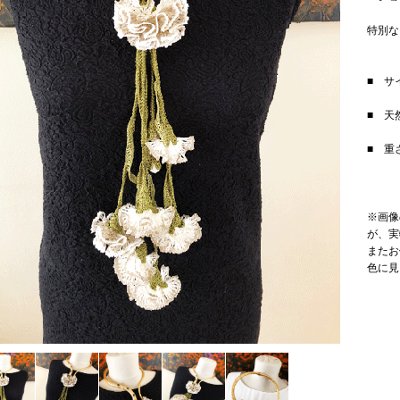
特別な
■ サ
■ 天
■ 重
※画像
が、実
またお
色に見