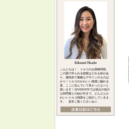
Kikumi Okado
こんにちは！ トルコのお国柄同様、
この国で作られる雑貨はどれも味があ
り、個性的で素敵なデザインのものば
かり！トルコのかわいい雑貨に触れる
度、ここに住んでいて良かったなーと
思います！当WEBSITEでは地元の強力
な卸問屋との結び付きで、どんどんか
わいいトルコ雑貨をご紹介していきま
す。 是非ご覧くださいね☆