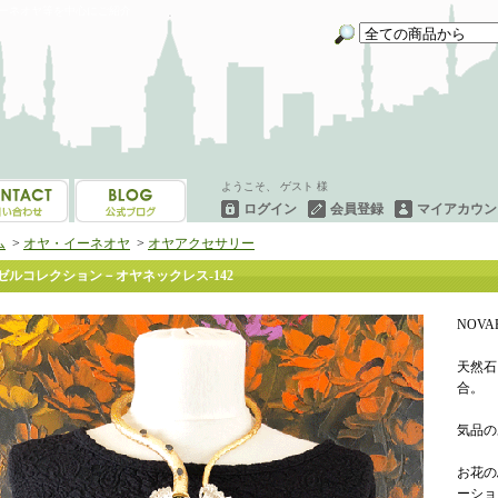
イーネオヤ等を中心にご紹介
ようこそ、 ゲスト 様
ログイン
会員登録
マイアカウン
ム
>
オヤ・イーネオヤ
>
オヤアクセサリー
ゼルコレクション－オヤネックレス-142
NOV
天然石
合。
気品の
お花の
ーショ