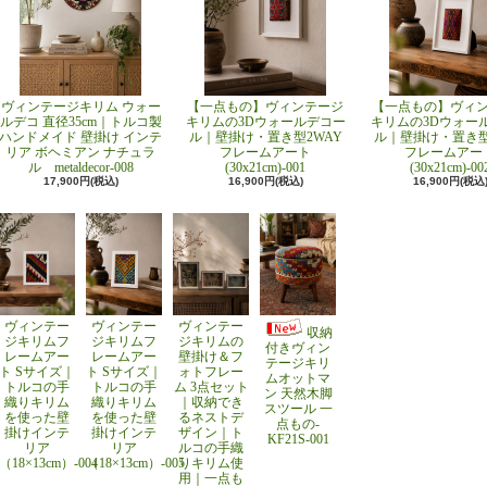
ヴィンテージキリム ウォー
【一点もの】ヴィンテージ
【一点もの】ヴィ
ルデコ 直径35cm｜トルコ製
キリムの3Dウォールデコー
キリムの3Dウォー
ハンドメイド 壁掛け インテ
ル｜壁掛け・置き型2WAY
ル｜壁掛け・置き型
リア ボヘミアン ナチュラ
フレームアート
フレームアー
ル metaldecor-008
(30x21cm)-001
(30x21cm)-00
17,900円(税込)
16,900円(税込)
16,900円(税込
ヴィンテー
ヴィンテー
ヴィンテー
収納
ジキリムフ
ジキリムフ
ジキリムの
付きヴィン
レームアー
レームアー
壁掛け＆フ
テージキリ
ト Sサイズ｜
ト Sサイズ｜
ォトフレー
ムオットマ
トルコの手
トルコの手
ム 3点セット
ン 天然木脚
織りキリム
織りキリム
｜収納でき
スツール 一
を使った壁
を使った壁
るネストデ
点もの-
掛けインテ
掛けインテ
ザイン｜ト
KF21S-001
リア
リア
ルコの手織
（18×13cm）-004
（18×13cm）-005
りキリム使
用｜一点も