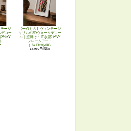
ンテージ
【一点もの】ヴィンテージ
ルデコー
キリムの3Dウォールデコー
2WAY
ル｜壁掛け・置き型2WAY
ト
フレームアート
2
(18x13cm)-003
)
14,900円(税込)