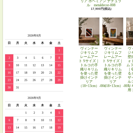
リア ボヘミアン ナチュラ
ル metaldecor-008
17,900円(税込)
2026年8月
日
月
火
水
木
金
土
ヴィンテー
ヴィンテー
ヴ
1
ジキリムフ
ジキリムフ
ジ
レームアー
レームアー
壁
2
3
4
5
6
7
8
ト Sサイズ｜
ト Sサイズ｜
ォ
トルコの手
トルコの手
ム 
9
10
11
12
13
14
15
織りキリム
織りキリム
｜
16
17
18
19
20
21
22
を使った壁
を使った壁
る
掛けインテ
掛けインテ
ザ
23
24
25
26
27
28
29
リア
リア
ル
（18×13cm）-004
（18×13cm）-005
り
30
31
用
2026年9月
日
月
火
水
木
金
土
1
2
3
4
5
6
7
8
9
10
11
12
13
14
15
16
17
18
19