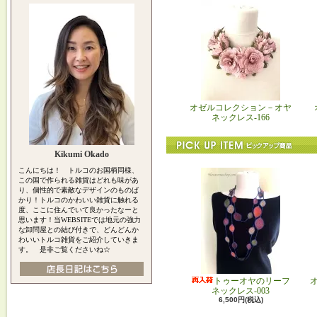
オゼルコレクション－オヤ
ネックレス-166
Kikumi Okado
こんにちは！ トルコのお国柄同様、
この国で作られる雑貨はどれも味があ
り、個性的で素敵なデザインのものば
かり！トルコのかわいい雑貨に触れる
度、ここに住んでいて良かったなーと
思います！当WEBSITEでは地元の強力
な卸問屋との結び付きで、どんどんか
わいいトルコ雑貨をご紹介していきま
す。 是非ご覧くださいね☆
トゥーオヤのリーフ
ネックレス-003
6,500円(税込)