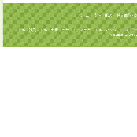
ホーム
支払・配送
特定商取引
トルコ雑貨、トルコ土産、オヤ・イーネオヤ、トルコパンツ、トルコアクセ
Copyright (C) 2011-