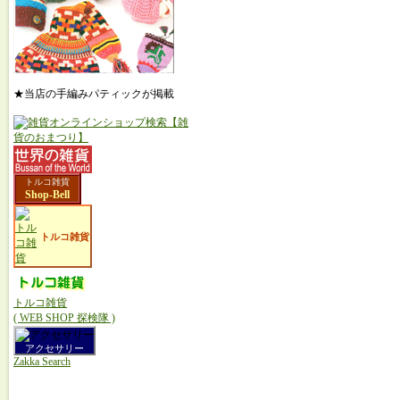
★当店の手編みパティックが掲載
トルコ雑貨
Shop-Bell
トルコ雑貨
トルコ雑貨
( WEB SHOP 探検隊 )
アクセサリー
Zakka Search