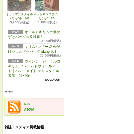
オットマンスタイル
オットマンスタイル
バングル 363
リング 874
5,900円(税込)
6,900円(税込)
No.4
オールドキリムの斜め
がけバッグ☆K14-013
16,900円(税込)
No.5
キリム×レザー 斜めが
けショルダーバッグ hkcap-001
32,900円(税込)
No.6
ヴィンテージ・トルコ
キリム フレームドウォールアー
ト｜ハンドメイド テキスタイル
装飾｜57×20cm
SOLD OUT
selam
雑誌・メディア掲載情報