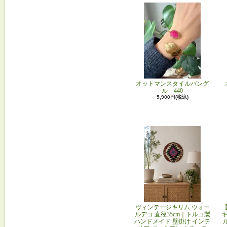
オットマンスタイルバング
ル 440
5,900円(税込)
ヴィンテージキリム ウォー
ルデコ 直径35cm｜トルコ製
キ
ハンドメイド 壁掛け インテ