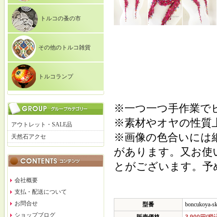
トルコの蚤の市
その他のトルコ雑貨
トルコランプ
※一つ一つ手作業で
※素材やオヤの性質
アウトレット・SALE品
※画像の色合いには
天然石アクセ
があります。又お使
とがございます。予
会社概要
支払・配送について
お問合せ
型番
boncukoya-sk
ショップブログ