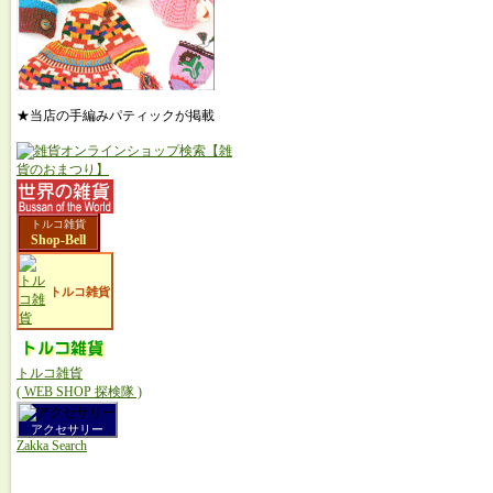
★当店の手編みパティックが掲載
トルコ雑貨
Shop-Bell
トルコ雑貨
トルコ雑貨
( WEB SHOP 探検隊 )
アクセサリー
Zakka Search