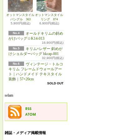
オットマンスタイル
オットマンスタイル
バングル 363
リング 874
5,900円(税込)
6,900円(税込)
No.4
オールドキリムの斜め
がけバッグ☆K14-013
16,900円(税込)
No.5
キリム×レザー 斜めが
けショルダーバッグ hkcap-001
32,900円(税込)
No.6
ヴィンテージ・トルコ
キリム フレームドウォールアー
ト｜ハンドメイド テキスタイル
装飾｜57×20cm
SOLD OUT
selam
雑誌・メディア掲載情報