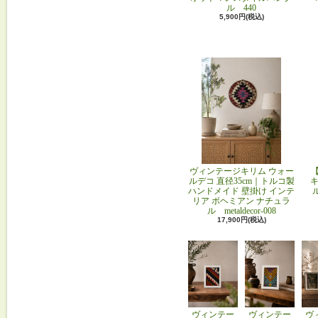
ル 440
5,900円(税込)
ヴィンテージキリム ウォー
ルデコ 直径35cm｜トルコ製
キ
ハンドメイド 壁掛け インテ
リア ボヘミアン ナチュラ
ル metaldecor-008
17,900円(税込)
ヴィンテー
ヴィンテー
ヴ