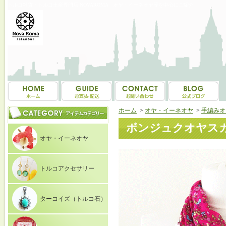
トルコ雑貨・トルコ土産専門店 NOVAROMA オヤ・イーネオヤ等を中心にご紹介
ホーム
>
オヤ・イーネオヤ
>
手編みオ
ボンジュクオヤスカ
オヤ・イーネオヤ
トルコアクセサリー
ターコイズ（トルコ石）