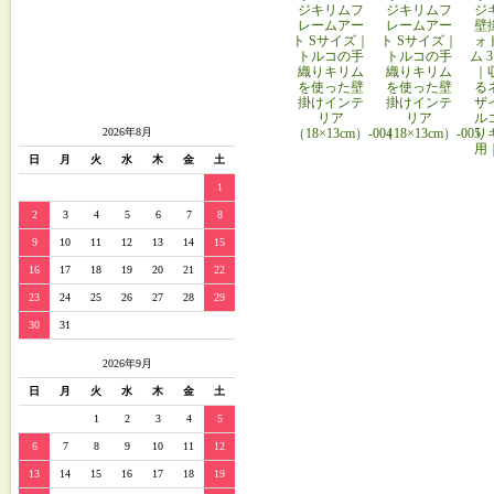
ジキリムフ
ジキリムフ
ジ
レームアー
レームアー
壁
ト Sサイズ｜
ト Sサイズ｜
ォ
トルコの手
トルコの手
ム 
織りキリム
織りキリム
｜
を使った壁
を使った壁
る
掛けインテ
掛けインテ
ザ
リア
リア
ル
（18×13cm）-004
（18×13cm）-005
り
2026年8月
用
日
月
火
水
木
金
土
1
2
3
4
5
6
7
8
9
10
11
12
13
14
15
16
17
18
19
20
21
22
23
24
25
26
27
28
29
30
31
2026年9月
日
月
火
水
木
金
土
1
2
3
4
5
6
7
8
9
10
11
12
13
14
15
16
17
18
19