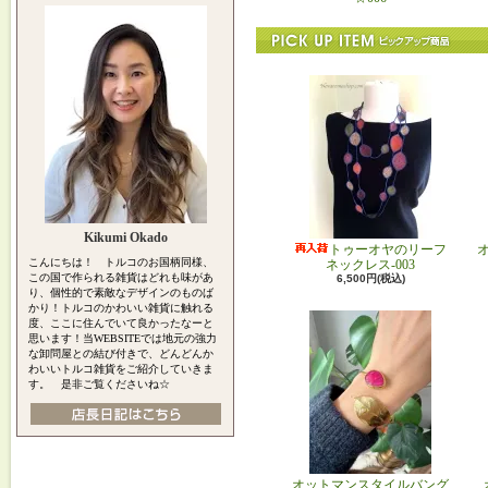
Kikumi Okado
トゥーオヤのリーフ
こんにちは！ トルコのお国柄同様、
ネックレス-003
この国で作られる雑貨はどれも味があ
6,500円(税込)
り、個性的で素敵なデザインのものば
かり！トルコのかわいい雑貨に触れる
度、ここに住んでいて良かったなーと
思います！当WEBSITEでは地元の強力
な卸問屋との結び付きで、どんどんか
わいいトルコ雑貨をご紹介していきま
す。 是非ご覧くださいね☆
オットマンスタイルバング