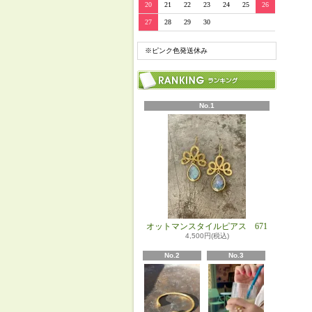
20
21
22
23
24
25
26
27
28
29
30
※ピンク色発送休み
No.1
オットマンスタイルピアス 671
4,500円(税込)
No.2
No.3