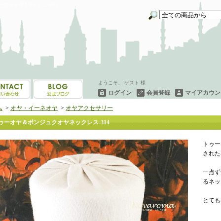
イーネオヤ等を中心にご紹介
ようこそ、 ゲスト 様
ログイン
会員登録
マイアカウン
ム
>
オヤ・イーネオヤ
>
オヤアクセサリー
ゥーオヤ＆ボンジュクオヤネックレス-314
トゥー
された
一点ず
るネッ
とても