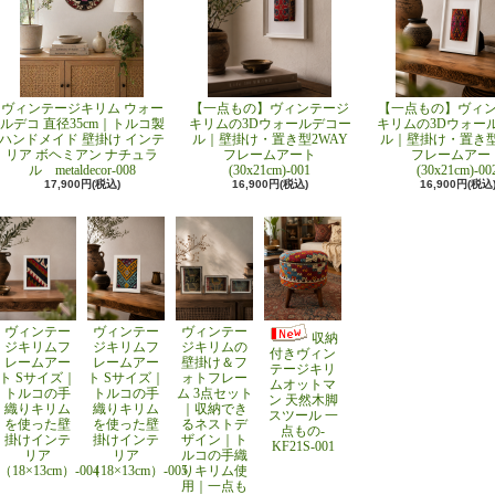
ヴィンテージキリム ウォー
【一点もの】ヴィンテージ
【一点もの】ヴィ
ルデコ 直径35cm｜トルコ製
キリムの3Dウォールデコー
キリムの3Dウォー
ハンドメイド 壁掛け インテ
ル｜壁掛け・置き型2WAY
ル｜壁掛け・置き型
リア ボヘミアン ナチュラ
フレームアート
フレームアー
ル metaldecor-008
(30x21cm)-001
(30x21cm)-00
17,900円(税込)
16,900円(税込)
16,900円(税込
ヴィンテー
ヴィンテー
ヴィンテー
収納
ジキリムフ
ジキリムフ
ジキリムの
付きヴィン
レームアー
レームアー
壁掛け＆フ
テージキリ
ト Sサイズ｜
ト Sサイズ｜
ォトフレー
ムオットマ
トルコの手
トルコの手
ム 3点セット
ン 天然木脚
織りキリム
織りキリム
｜収納でき
スツール 一
を使った壁
を使った壁
るネストデ
点もの-
掛けインテ
掛けインテ
ザイン｜ト
KF21S-001
リア
リア
ルコの手織
（18×13cm）-004
（18×13cm）-005
りキリム使
用｜一点も