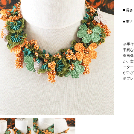
■ 長さ
■ 重さ
※手作
干異な
※画像
が、実
ニター
がござ
※ブレ