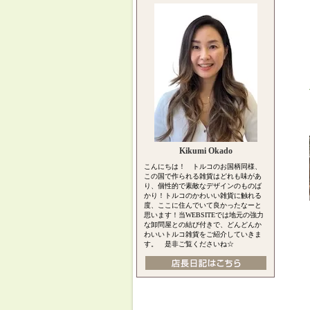
Kikumi Okado
こんにちは！ トルコのお国柄同様、
この国で作られる雑貨はどれも味があ
り、個性的で素敵なデザインのものば
かり！トルコのかわいい雑貨に触れる
度、ここに住んでいて良かったなーと
思います！当WEBSITEでは地元の強力
な卸問屋との結び付きで、どんどんか
わいいトルコ雑貨をご紹介していきま
す。 是非ご覧くださいね☆