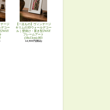
ンテージ
【一点もの】ヴィンテージ
ルデコー
キリムの3Dウォールデコー
2WAY
ル｜壁掛け・置き型2WAY
ト
フレームアート
2
(18x13cm)-003
)
14,900円(税込)