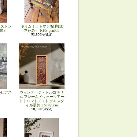
ボストン
キリムオットマン/猫脚(送
013
料込み）-KF54gen059
)
52,900円(税込)
ルピアス
ヴィンテージ・トルコキリ
ム フレームドウォールアー
ト｜ハンドメイド テキスタ
イル装飾｜57×20cm
18,900円(税込)