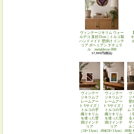
ヴィンテージキリム ウォー
ルデコ 直径35cm｜トルコ製
キ
ハンドメイド 壁掛け インテ
リア ボヘミアン ナチュラ
ル metaldecor-008
17,900円(税込)
ヴィンテー
ヴィンテー
ヴ
ジキリムフ
ジキリムフ
ジ
レームアー
レームアー
壁
ト Sサイズ｜
ト Sサイズ｜
ォ
トルコの手
トルコの手
ム 
織りキリム
織りキリム
｜
を使った壁
を使った壁
る
掛けインテ
掛けインテ
ザ
リア
リア
ル
（18×13cm）-004
（18×13cm）-005
り