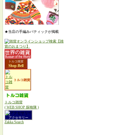
★当店の手編みパティックが掲載
トルコ雑貨
Shop-Bell
トルコ雑貨
トルコ雑貨
( WEB SHOP 探検隊 )
アクセサリー
Zakka Search