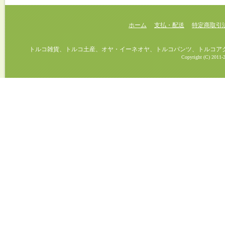
ホーム
支払・配送
特定商取引
トルコ雑貨、トルコ土産、オヤ・イーネオヤ、トルコパンツ、トルコアクセ
Copyright (C) 2011-