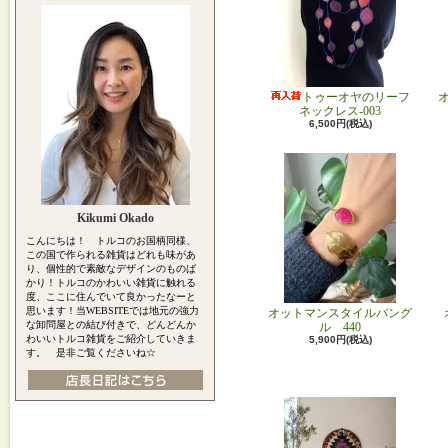
トゥーオヤのリーフ
ネックレス-003
6,500円(税込)
Kikumi Okado
こんにちは！ トルコのお国柄同様、
この国で作られる雑貨はどれも味があ
り、個性的で素敵なデザインのものば
かり！トルコのかわいい雑貨に触れる
度、ここに住んでいて良かったなーと
思います！当WEBSITEでは地元の強力
オットマンスタイルバング
な卸問屋との結び付きで、どんどんか
ル 440
わいいトルコ雑貨をご紹介していきま
5,900円(税込)
す。 是非ご覧くださいね☆