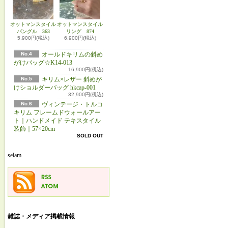
オットマンスタイル
オットマンスタイル
バングル 363
リング 874
5,900円(税込)
6,900円(税込)
No.4
オールドキリムの斜め
がけバッグ☆K14-013
16,900円(税込)
No.5
キリム×レザー 斜めが
けショルダーバッグ hkcap-001
32,900円(税込)
No.6
ヴィンテージ・トルコ
キリム フレームドウォールアー
ト｜ハンドメイド テキスタイル
装飾｜57×20cm
SOLD OUT
selam
雑誌・メディア掲載情報