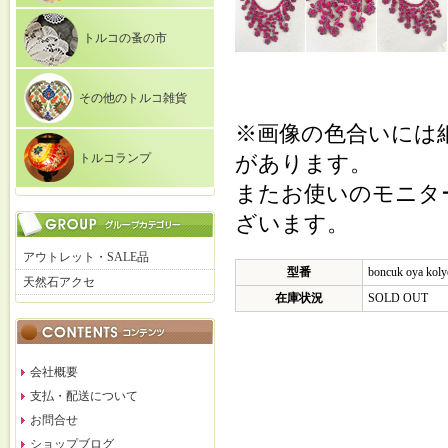
トルコの蚤の市
その他のトルコ雑貨
※画像の色合いには
トルコランプ
があります。
またお使いのモニタ
ざいます。
アウトレット・SALE品
型番
boncuk oya kolye
天然石アクセ
在庫状況
SOLD OUT
会社概要
支払・配送について
お問合せ
ショップブログ