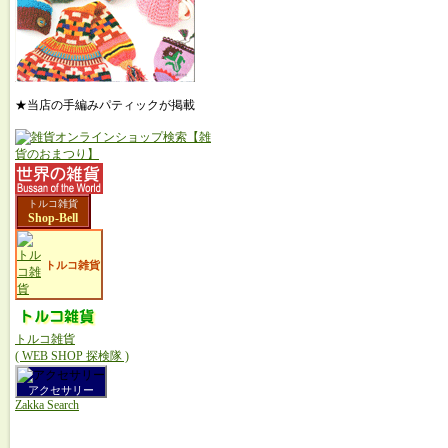
★当店の手編みパティックが掲載
トルコ雑貨
Shop-Bell
トルコ雑貨
トルコ雑貨
( WEB SHOP 探検隊 )
アクセサリー
Zakka Search