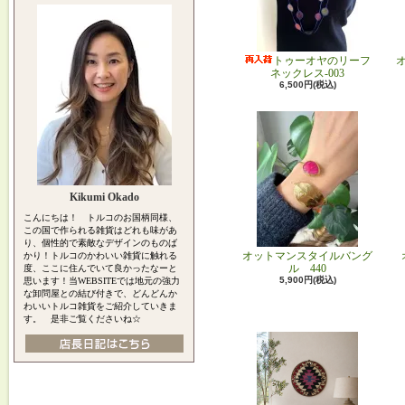
トゥーオヤのリーフ
ネックレス-003
6,500円(税込)
Kikumi Okado
こんにちは！ トルコのお国柄同様、
この国で作られる雑貨はどれも味があ
り、個性的で素敵なデザインのものば
オットマンスタイルバング
かり！トルコのかわいい雑貨に触れる
ル 440
度、ここに住んでいて良かったなーと
5,900円(税込)
思います！当WEBSITEでは地元の強力
な卸問屋との結び付きで、どんどんか
わいいトルコ雑貨をご紹介していきま
す。 是非ご覧くださいね☆