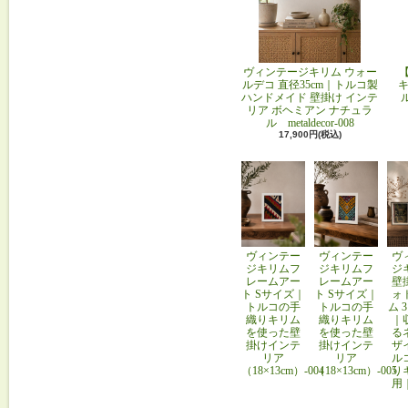
ヴィンテージキリム ウォー
ルデコ 直径35cm｜トルコ製
キ
ハンドメイド 壁掛け インテ
リア ボヘミアン ナチュラ
ル metaldecor-008
17,900円(税込)
ヴィンテー
ヴィンテー
ヴ
ジキリムフ
ジキリムフ
ジ
レームアー
レームアー
壁
ト Sサイズ｜
ト Sサイズ｜
ォ
トルコの手
トルコの手
ム 
織りキリム
織りキリム
｜
を使った壁
を使った壁
る
掛けインテ
掛けインテ
ザ
リア
リア
ル
（18×13cm）-004
（18×13cm）-005
り
用