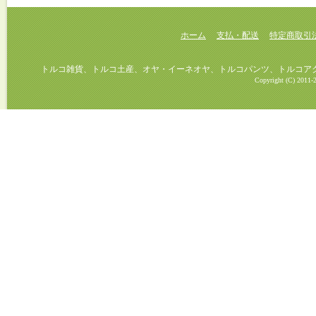
ホーム
支払・配送
特定商取引
トルコ雑貨、トルコ土産、オヤ・イーネオヤ、トルコパンツ、トルコアクセ
Copyright (C) 2011-