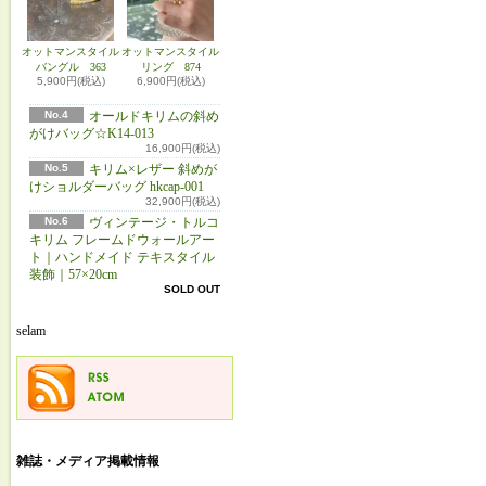
オットマンスタイル
オットマンスタイル
バングル 363
リング 874
5,900円(税込)
6,900円(税込)
No.4
オールドキリムの斜め
がけバッグ☆K14-013
16,900円(税込)
No.5
キリム×レザー 斜めが
けショルダーバッグ hkcap-001
32,900円(税込)
No.6
ヴィンテージ・トルコ
キリム フレームドウォールアー
ト｜ハンドメイド テキスタイル
装飾｜57×20cm
SOLD OUT
selam
雑誌・メディア掲載情報