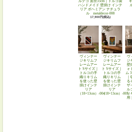
ルデコ 直径35cm｜トルコ製
キ
ハンドメイド 壁掛け インテ
リア ボヘミアン ナチュラ
ル metaldecor-008
17,900円(税込)
ヴィンテー
ヴィンテー
ヴ
ジキリムフ
ジキリムフ
ジ
レームアー
レームアー
壁
ト Sサイズ｜
ト Sサイズ｜
ォ
トルコの手
トルコの手
ム 
織りキリム
織りキリム
｜
を使った壁
を使った壁
る
掛けインテ
掛けインテ
ザ
リア
リア
ル
（18×13cm）-004
（18×13cm）-005
り
用