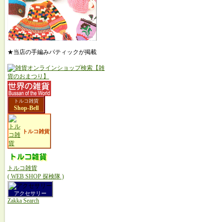
★当店の手編みパティックが掲載
トルコ雑貨
Shop-Bell
トルコ雑貨
トルコ雑貨
( WEB SHOP 探検隊 )
アクセサリー
Zakka Search