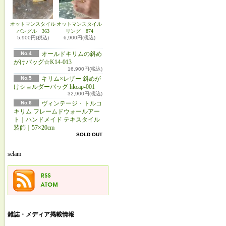
オットマンスタイル
オットマンスタイル
バングル 363
リング 874
5,900円(税込)
6,900円(税込)
No.4
オールドキリムの斜め
がけバッグ☆K14-013
16,900円(税込)
No.5
キリム×レザー 斜めが
けショルダーバッグ hkcap-001
32,900円(税込)
No.6
ヴィンテージ・トルコ
キリム フレームドウォールアー
ト｜ハンドメイド テキスタイル
装飾｜57×20cm
SOLD OUT
selam
雑誌・メディア掲載情報