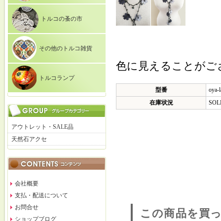
トルコの蚤の市
その他のトルコ雑貨
色に見えることがご
トルコランプ
型番
oya-l
在庫状況
SOL
アウトレット・SALE品
天然石アクセ
会社概要
支払・配送について
お問合せ
この商品を買
ショップブログ