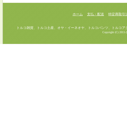
ホーム
支払・配送
特定商取引
トルコ雑貨、トルコ土産、オヤ・イーネオヤ、トルコパンツ、トルコアクセ
Copyright (C) 2011-