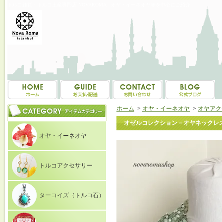
トルコ雑貨・トルコ土産専門店 NOVAROMA オヤ・イーネオヤ等を中心にご紹介
ホーム
>
オヤ・イーネオヤ
>
オヤアク
オゼルコレクション－オヤネックレス-
オヤ・イーネオヤ
トルコアクセサリー
ターコイズ（トルコ石）