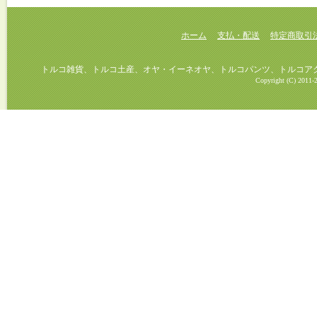
ホーム
支払・配送
特定商取引
トルコ雑貨、トルコ土産、オヤ・イーネオヤ、トルコパンツ、トルコアクセ
Copyright (C) 2011-