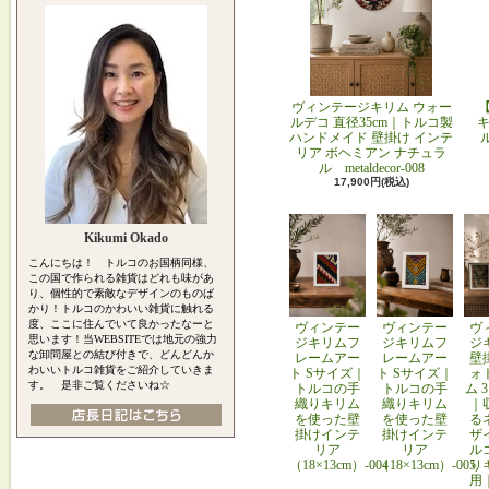
ヴィンテージキリム ウォー
ルデコ 直径35cm｜トルコ製
キ
ハンドメイド 壁掛け インテ
リア ボヘミアン ナチュラ
ル metaldecor-008
17,900円(税込)
Kikumi Okado
こんにちは！ トルコのお国柄同様、
この国で作られる雑貨はどれも味があ
り、個性的で素敵なデザインのものば
かり！トルコのかわいい雑貨に触れる
度、ここに住んでいて良かったなーと
ヴィンテー
ヴィンテー
ヴ
思います！当WEBSITEでは地元の強力
ジキリムフ
ジキリムフ
ジ
な卸問屋との結び付きで、どんどんか
レームアー
レームアー
壁
わいいトルコ雑貨をご紹介していきま
ト Sサイズ｜
ト Sサイズ｜
ォ
す。 是非ご覧くださいね☆
トルコの手
トルコの手
ム 
織りキリム
織りキリム
｜
を使った壁
を使った壁
る
掛けインテ
掛けインテ
ザ
リア
リア
ル
（18×13cm）-004
（18×13cm）-005
り
用