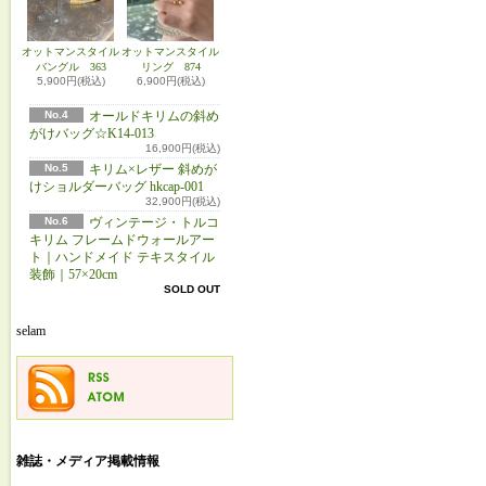
オットマンスタイル
オットマンスタイル
バングル 363
リング 874
5,900円(税込)
6,900円(税込)
No.4
オールドキリムの斜め
がけバッグ☆K14-013
16,900円(税込)
No.5
キリム×レザー 斜めが
けショルダーバッグ hkcap-001
32,900円(税込)
No.6
ヴィンテージ・トルコ
キリム フレームドウォールアー
ト｜ハンドメイド テキスタイル
装飾｜57×20cm
SOLD OUT
selam
雑誌・メディア掲載情報