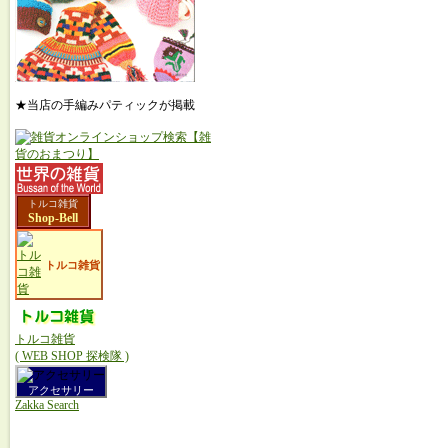
★当店の手編みパティックが掲載
トルコ雑貨
Shop-Bell
トルコ雑貨
トルコ雑貨
( WEB SHOP 探検隊 )
アクセサリー
Zakka Search