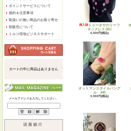
ポイントサービスについて
規約＆注意事項
取扱いの無い商品のお取り寄せ
トゥーオヤのリーフ
卸販売について
ネックレス-003
6,500円(税込)
トルコ現地ビジネスサポート
カートの中に商品はありません
オットマンスタイルバング
ル 440
5,900円(税込)
メールアドレスを入力してください。