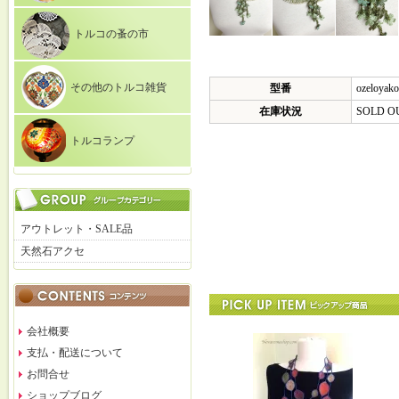
トルコの蚤の市
その他のトルコ雑貨
型番
ozeloyako
在庫状況
SOLD O
トルコランプ
アウトレット・SALE品
天然石アクセ
会社概要
支払・配送について
お問合せ
ショップブログ